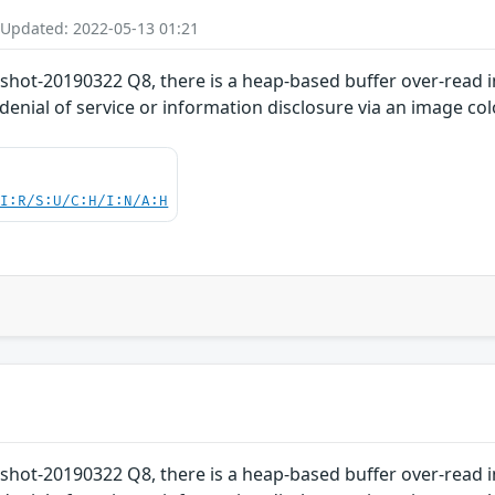
 Updated: 2022-05-13 01:21
shot-20190322 Q8, there is a heap-based buffer over-read
 denial of service or information disclosure via an image co
UI:R/S:U/C:H/I:N/A:H
shot-20190322 Q8, there is a heap-based buffer over-read