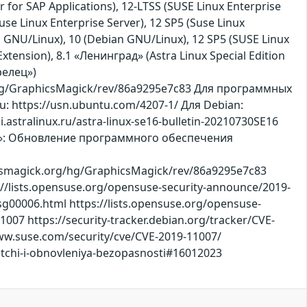
r for SAP Applications), 12-LTSS (SUSE Linux Enterprise
use Linux Enterprise Server), 12 SP5 (Suse Linux
n GNU/Linux), 10 (Debian GNU/Linux), 12 SP5 (SUSE Linux
tension), 8.1 «Ленинград» (Astra Linux Special Edition
релец»)
hg/GraphicsMagick/rev/86a9295e7c83 Для программных
u: https://usn.ubuntu.com/4207-1/ Для Debian:
i.astralinux.ru/astra-linux-se16-bulletin-20210730SE16
елец»: Обновление программного обеспечения
icsmagick.org/hg/GraphicsMagick/rev/86a9295e7c83
//lists.opensuse.org/opensuse-security-announce/2019-
g00006.html https://lists.opensuse.org/opensuse-
007 https://security-tracker.debian.org/tracker/CVE-
/www.suse.com/security/cve/CVE-2019-11007/
/patchi-i-obnovleniya-bezopasnosti#16012023