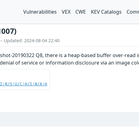
Vulnerabilities
VEX
CWE
KEV Catalogs
Comm
1007)
 – Updated: 2024-08-04 22:40
shot-20190322 Q8, there is a heap-based buffer over-read
 denial of service or information disclosure via an image co
UI:R/S:U/C:H/I:N/A:H