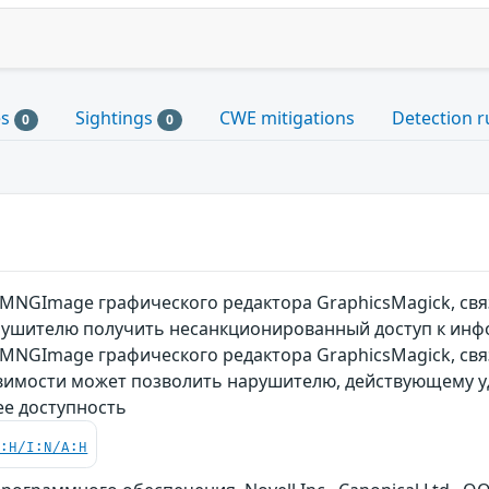
es
Sightings
CWE mitigations
Detection r
0
0
MNGImage графического редактора GraphicsMagick, свя
ушителю получить несанкционированный доступ к инф
MNGImage графического редактора GraphicsMagick, свя
звимости может позволить нарушителю, действующему у
е доступность
C:H/I:N/A:H