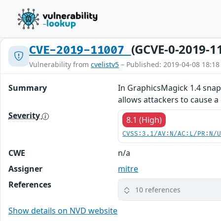
(GCVE-0-2019-1
CVE-2019-11007
Vulnerability from
cvelistv5
– Published: 2019-04-08 18:18
Summary
In GraphicsMagick 1.4 snap
allows attackers to cause a
Severity
8.1 (High)
CVSS:3.1/AV:N/AC:L/PR:N/
CWE
n/a
Assigner
mitre
References
10 references
Show details on NVD website