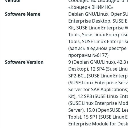
Vendor
Сообщество свободного пр
«Концерн ВНИИНС»
Software Name
Debian GNU/Linux, OpenSUS
Enterprise Desktop, SUSE E
Kit, SUSE Linux Enterprise
Tools, Suse Linux Enterpri
Tools, SUSE Linux Enterpris
(запись в едином реестре
программ №6177)
Software Version
9 (Debian GNU/Linux), 42.3 
Desktop), 12 SP4 (Suse Linu
SP2-BCL (SUSE Linux Enterpr
(SUSE Linux Enterprise Serv
Server for SAP Application
Kit), 12 SP3 (SUSE Linux En
(SUSE Linux Enterprise Modu
Server), 15.0 (OpenSUSE Le
Tools), 15 SP1 (SUSE Linux 
Enterprise Module for Deskt