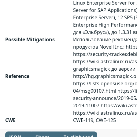
Linux Enterprise Server for
Server for SAP Applications
Enterprise Server), 12 SP5 
Enterprise High Performanc
для «Эльбрус»), до 1.3.31
Possible Mitigations
Использование рекомендац
продуктов Novell Inc.: htt
https://security-tracker.de
https://wiki.astralinux.r
graphicsmagick до версии 1
Reference
http://hg.graphicsmagick.
https://lists.opensuse.org
04/msg00107.html https://
security-announce/2019-05/
2019-11007 https://wiki.as
https://wiki.astralinux.ru/
CWE
CWE-119, CWE-125