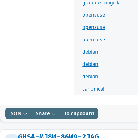
graphicsmagick
opensuse
opensuse
opensuse
debian
debian
debian
canonical
JSON
Share
To clipboard
GHSA-MJ8W-86W9-2J4G