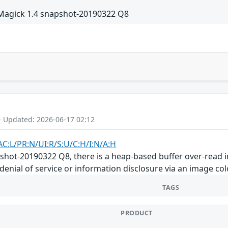
Magick 1.4 snapshot-20190322 Q8
- Updated: 2026-06-17 02:12
AC:L/PR:N/UI:R/S:U/C:H/I:N/A:H
shot-20190322 Q8, there is a heap-based buffer over-read
 denial of service or information disclosure via an image co
TAGS
PRODUCT