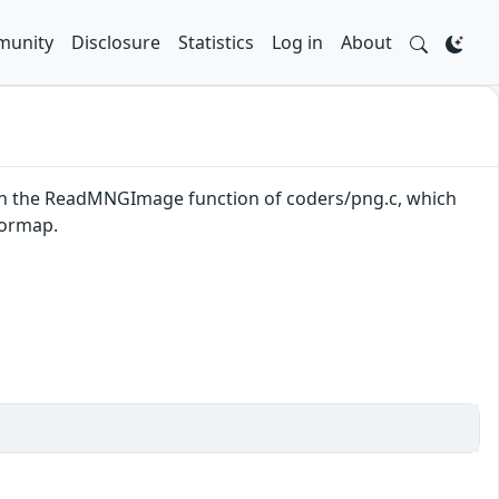
unity
Disclosure
Statistics
Log in
About
 in the ReadMNGImage function of coders/png.c, which
lormap.