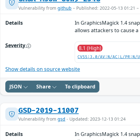
Vulnerability from
github
– Published: 2022-05-13 01:21 –
Details
In GraphicsMagick 1.4 snap
allows attackers to cause a
Severity
8.1 (High)
CVSS:3.0/AV:N/AC:L/PR:N/
Show details on source website
JSON
Share
To clipboard
GSD-2019-11007
Vulnerability from
gsd
- Updated: 2023-12-13 01:24
Details
In GraphicsMagick 1.4 snap