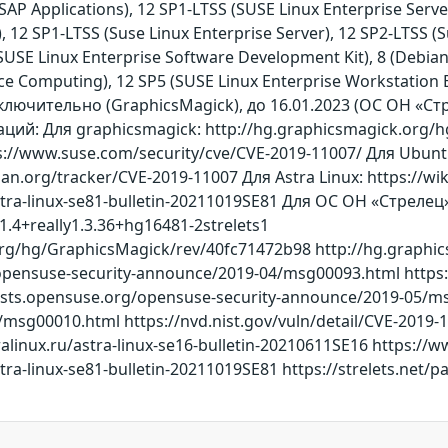
 SAP Applications), 12 SP1-LTSS (SUSE Linux Enterprise Serve
), 12 SP1-LTSS (Suse Linux Enterprise Server), 12 SP2-LTSS (S
(SUSE Linux Enterprise Software Development Kit), 8 (Debia
e Computing), 12 SP5 (SUSE Linux Enterprise Workstation Ex
 включительно (GraphicsMagick), до 16.01.2023 (ОС ОН «Ст
ий: Для graphicsmagick: http://hg.graphicsmagick.org/
ps://www.suse.com/security/cve/CVE-2019-11007/ Для Ubunt
bian.org/tracker/CVE-2019-11007 Для Astra Linux: https://wik
u/astra-linux-se81-bulletin-20211019SE81 Для ОС ОН «Стр
.4+really1.3.36+hg16481-2strelets1
org/hg/GraphicsMagick/rev/40fc71472b98 http://hg.graph
/opensuse-security-announce/2019-04/msg00093.html https:
lists.opensuse.org/opensuse-security-announce/2019-05/ms
msg00010.html https://nvd.nist.gov/vuln/detail/CVE-2019-11
tralinux.ru/astra-linux-se16-bulletin-20210611SE16 https:/
astra-linux-se81-bulletin-20211019SE81 https://strelets.net