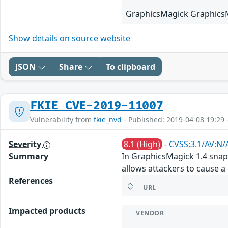
GraphicsMagick Graphics
Show details on source website
JSON
Share
To clipboard
FKIE_CVE-2019-11007
Vulnerability from
fkie_nvd
- Published: 2019-04-08 19:29 
Severity
8.1 (High)
-
CVSS:3.1/AV:N/
Summary
In GraphicsMagick 1.4 snap
allows attackers to cause a
References
URL
Impacted products
VENDOR