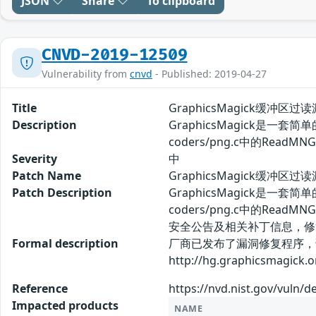
JSON
Share
To clipboard
CNVD-2019-12509
Vulnerability from
cnvd
- Published: 2019-04-27
Title
GraphicsMagick缓冲区过读
Description
GraphicsMagick是一套简
coders/png.c中的Re
Severity
中
Patch Name
GraphicsMagick缓冲区过读
Patch Description
GraphicsMagick是一套简
coders/png.c中的R
安全公告及相关补丁信息，修
Formal description
厂商已发布了漏洞修复程序，请及时关注更新
http://hg.graphicsmagick.
Reference
https://nvd.nist.gov/vuln/d
Impacted products
NAME