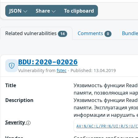
JSON
Share
To clipboard
Related vulnerabilities
Comments
Bundl
14
0
BDU:2020-02026
Vulnerability from
fstec
- Published: 13.04.2019
Title
Уязвимость функции Read
памяти, позволяющая нар
Description
Уязвимость функции Read
памяти. Эксплуатация уя
информации и нарушить е
Severity
AV:N/AC:L/PR:N/UI:R/S:U/