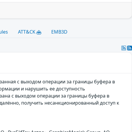
ules
ATT&CK
EMB3D
занная с выходом операции за границы буфера в
ормации и нарушить ее доступность
зана с выходом операции за границы буфера в
далённо, получить несанкционированный доступ к