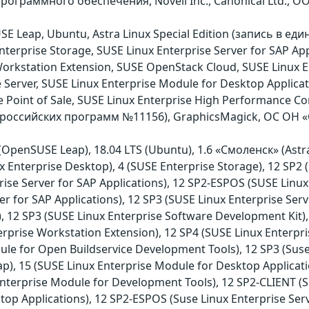
ограммного обеспечения, Novell Inc., Canonical Ltd., О
E Leap, Ubuntu, Astra Linux Special Edition (запись в е
nterprise Storage, SUSE Linux Enterprise Server for SAP Ap
 Workstation Extension, SUSE OpenStack Cloud, SUSE Linux
se Server, SUSE Linux Enterprise Module for Desktop Applic
e Point of Sale, SUSE Linux Enterprise High Performance Co
 российских программ №11156), GraphicsMagick, ОС ОН «
(OpenSUSE Leap), 18.04 LTS (Ubuntu), 1.6 «Смоленск» (Astra 
x Enterprise Desktop), 4 (SUSE Enterprise Storage), 12 SP2 (
ise Server for SAP Applications), 12 SP2-ESPOS (SUSE Linux 
er for SAP Applications), 12 SP3 (SUSE Linux Enterprise Serv
s), 12 SP3 (SUSE Linux Enterprise Software Development Kit
terprise Workstation Extension), 12 SP4 (SUSE Linux Enterpr
le for Open Buildservice Development Tools), 12 SP3 (Suse 
ap), 15 (SUSE Linux Enterprise Module for Desktop Applicat
Enterprise Module for Development Tools), 12 SP2-CLIENT (SU
op Applications), 12 SP2-ESPOS (Suse Linux Enterprise Serve