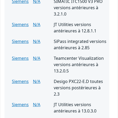
Siemens
N/A
SIMATIC ITC1500 V3 PRO
versions antérieures à
3.2.1.0
Siemens
N/A
JT Utilities versions
antérieures à 12.8.1.1
Siemens
N/A
SiPass integrated versions
antérieures à 2.85
Siemens
N/A
Teamcenter Visualization
versions antérieures à
13.2.0.5
Siemens
N/A
Desigo PXC22-E.D toutes
versions postérieures à
2.3
Siemens
N/A
JT Utilities versions
antérieures à 13.0.3.0