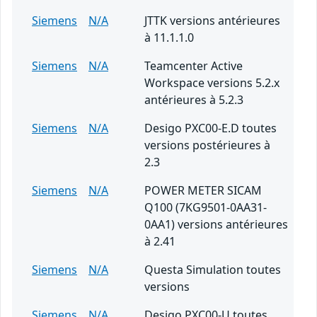
Siemens
N/A
JTTK versions antérieures
à 11.1.1.0
Siemens
N/A
Teamcenter Active
Workspace versions 5.2.x
antérieures à 5.2.3
Siemens
N/A
Desigo PXC00-E.D toutes
versions postérieures à
2.3
Siemens
N/A
POWER METER SICAM
Q100 (7KG9501-0AA31-
0AA1) versions antérieures
à 2.41
Siemens
N/A
Questa Simulation toutes
versions
Siemens
N/A
Desigo PXC00-U toutes