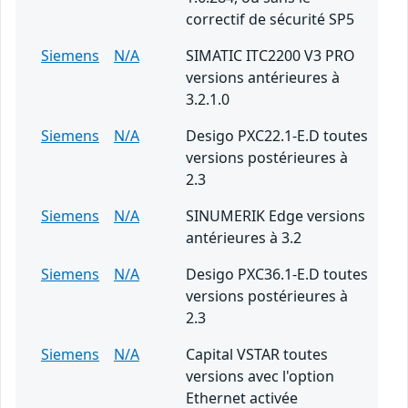
correctif de sécurité SP5
Siemens
N/A
SIMATIC ITC2200 V3 PRO
versions antérieures à
3.2.1.0
Siemens
N/A
Desigo PXC22.1-E.D toutes
versions postérieures à
2.3
Siemens
N/A
SINUMERIK Edge versions
antérieures à 3.2
Siemens
N/A
Desigo PXC36.1-E.D toutes
versions postérieures à
2.3
Siemens
N/A
Capital VSTAR toutes
versions avec l'option
Ethernet activée