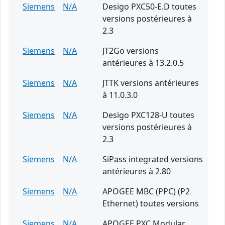
Siemens
N/A
Desigo PXC50-E.D toutes
versions postérieures à
2.3
Siemens
N/A
JT2Go versions
antérieures à 13.2.0.5
Siemens
N/A
JTTK versions antérieures
à 11.0.3.0
Siemens
N/A
Desigo PXC128-U toutes
versions postérieures à
2.3
Siemens
N/A
SiPass integrated versions
antérieures à 2.80
Siemens
N/A
APOGEE MBC (PPC) (P2
Ethernet) toutes versions
Siemens
N/A
APOGEE PXC Modular