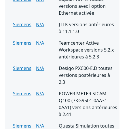
versions avec l'option
Ethernet activée
Siemens
N/A
JTTK versions antérieures
à 11.1.1.0
Siemens
N/A
Teamcenter Active
Workspace versions 5.2.x
antérieures à 5.2.3
Siemens
N/A
Desigo PXC00-E.D toutes
versions postérieures à
2.3
Siemens
N/A
POWER METER SICAM
Q100 (7KG9501-0AA31-
0AA1) versions antérieures
à 2.41
Siemens
N/A
Questa Simulation toutes