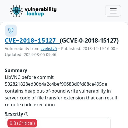
(GCVE-0-2018-15127)
CVE-2018-15127
Vulnerability from
cvelistv5
– Published: 2018-12-19 16:00 –
Updated: 2024-08-05 09:46
Summary
LibVNC before commit
502821828ed00b4a2c4bef90683d0fd88ce495de
contains heap out-of-bound write vulnerability in
server code of file transfer extension that can result
remote code execution
Severity
9.8 (Critical)