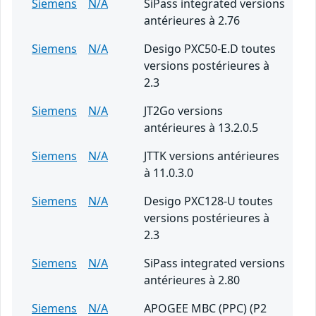
Siemens
N/A
SiPass integrated versions
antérieures à 2.76
Siemens
N/A
Desigo PXC50-E.D toutes
versions postérieures à
2.3
Siemens
N/A
JT2Go versions
antérieures à 13.2.0.5
Siemens
N/A
JTTK versions antérieures
à 11.0.3.0
Siemens
N/A
Desigo PXC128-U toutes
versions postérieures à
2.3
Siemens
N/A
SiPass integrated versions
antérieures à 2.80
Siemens
N/A
APOGEE MBC (PPC) (P2