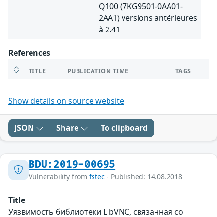
Q100 (7KG9501-0AA01-
2AA1) versions antérieures
à 2.41
References
TITLE
PUBLICATION TIME
TAGS
Show details on source website
JSON
Share
To clipboard
BDU:2019-00695
Vulnerability from
fstec
- Published: 14.08.2018
Title
Уязвимость библиотеки LibVNC, связанная со