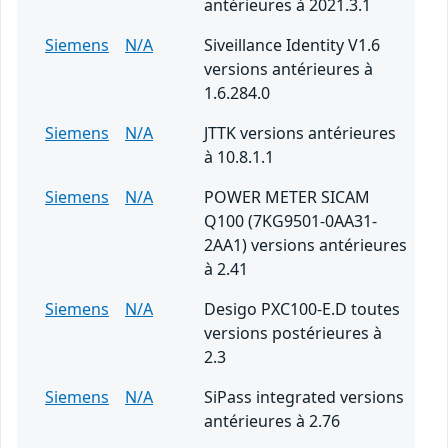
antérieures à 2021.3.1
Siemens
N/A
Siveillance Identity V1.6
versions antérieures à
1.6.284.0
Siemens
N/A
JTTK versions antérieures
à 10.8.1.1
Siemens
N/A
POWER METER SICAM
Q100 (7KG9501-0AA31-
2AA1) versions antérieures
à 2.41
Siemens
N/A
Desigo PXC100-E.D toutes
versions postérieures à
2.3
Siemens
N/A
SiPass integrated versions
antérieures à 2.76