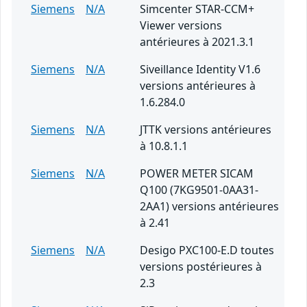
Siemens
N/A
Simcenter STAR-CCM+
Viewer versions
antérieures à 2021.3.1
Siemens
N/A
Siveillance Identity V1.6
versions antérieures à
1.6.284.0
Siemens
N/A
JTTK versions antérieures
à 10.8.1.1
Siemens
N/A
POWER METER SICAM
Q100 (7KG9501-0AA31-
2AA1) versions antérieures
à 2.41
Siemens
N/A
Desigo PXC100-E.D toutes
versions postérieures à
2.3