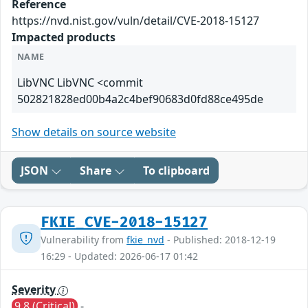
Reference
https://nvd.nist.gov/vuln/detail/CVE-2018-15127
Impacted products
NAME
LibVNC LibVNC <commit
502821828ed00b4a2c4bef90683d0fd88ce495de
Show details on source website
JSON
Share
To clipboard
FKIE_CVE-2018-15127
Vulnerability from
fkie_nvd
- Published: 2018-12-19
16:29 - Updated: 2026-06-17 01:42
Severity
9.8 (Critical)
-