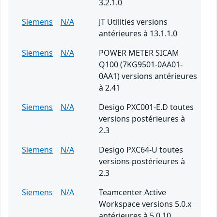
3.2.1.0
Siemens
N/A
JT Utilities versions
antérieures à 13.1.1.0
Siemens
N/A
POWER METER SICAM
Q100 (7KG9501-0AA01-
0AA1) versions antérieures
à 2.41
Siemens
N/A
Desigo PXC001-E.D toutes
versions postérieures à
2.3
Siemens
N/A
Desigo PXC64-U toutes
versions postérieures à
2.3
Siemens
N/A
Teamcenter Active
Workspace versions 5.0.x
antérieures à 5.0.10