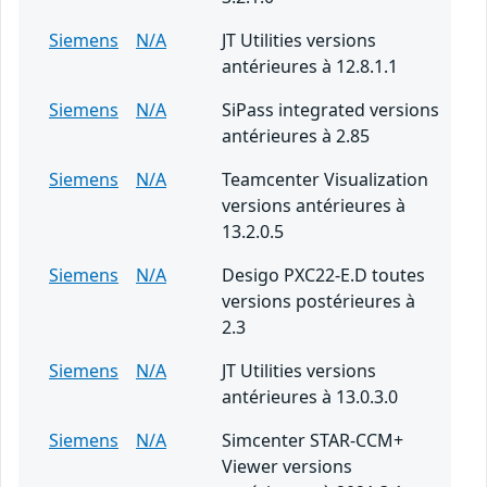
Siemens
N/A
JT Utilities versions
antérieures à 12.8.1.1
Siemens
N/A
SiPass integrated versions
antérieures à 2.85
Siemens
N/A
Teamcenter Visualization
versions antérieures à
13.2.0.5
Siemens
N/A
Desigo PXC22-E.D toutes
versions postérieures à
2.3
Siemens
N/A
JT Utilities versions
antérieures à 13.0.3.0
Siemens
N/A
Simcenter STAR-CCM+
Viewer versions