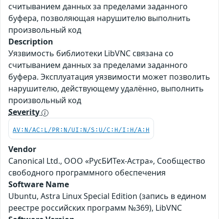
считыванием данных за пределами заданного
буфера, позволяющая нарушителю выполнить
произвольный код
Description
Уязвимость библиотеки LibVNC связана со
считыванием данных за пределами заданного
буфера. Эксплуатация уязвимости может позволить
нарушителю, действующему удалённо, выполнить
произвольный код
Severity
AV:N/AC:L/PR:N/UI:N/S:U/C:H/I:H/A:H
Vendor
Canonical Ltd., ООО «РусБИТех-Астра», Сообщество
свободного программного обеспечения
Software Name
Ubuntu, Astra Linux Special Edition (запись в едином
реестре российских программ №369), LibVNC