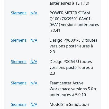
antérieures à 13.1.1.0
Siemens
N/A
POWER METER SICAM
Q100 (7KG9501-0AA01-
0AA1) versions antérieures
à 2.41
Siemens
N/A
Desigo PXC001-E.D toutes
versions postérieures à
2.3
Siemens
N/A
Desigo PXC64-U toutes
versions postérieures à
2.3
Siemens
N/A
Teamcenter Active
Workspace versions 5.0.x
antérieures à 5.0.10
Siemens
N/A
ModelSim Simulation