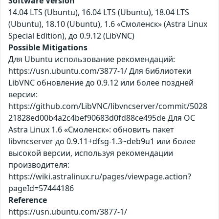
Software Version
14.04 LTS (Ubuntu), 16.04 LTS (Ubuntu), 18.04 LTS
(Ubuntu), 18.10 (Ubuntu), 1.6 «Смоленск» (Astra Linux
Special Edition), до 0.9.12 (LibVNC)
Possible Mitigations
Для Ubuntu использование рекомендаций:
https://usn.ubuntu.com/3877-1/ Для библиотеки
LibVNC обновление до 0.9.12 или более поздней
версии:
https://github.com/LibVNC/libvncserver/commit/5028
21828ed00b4a2c4bef90683d0fd88ce495de Для ОС
Astra Linux 1.6 «Смоленск»: обновить пакет
libvncserver до 0.9.11+dfsg-1.3~deb9u1 или более
высокой версии, используя рекомендации
производителя:
https://wiki.astralinux.ru/pages/viewpage.action?
pageId=57444186
Reference
https://usn.ubuntu.com/3877-1/