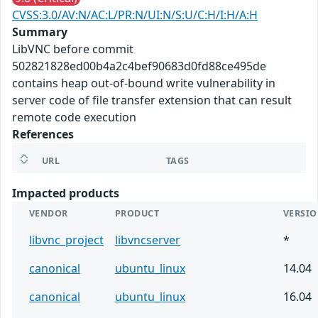
CVSS:3.0/AV:N/AC:L/PR:N/UI:N/S:U/C:H/I:H/A:H
Summary
LibVNC before commit
502821828ed00b4a2c4bef90683d0fd88ce495de
contains heap out-of-bound write vulnerability in
server code of file transfer extension that can result
remote code execution
References
URL
TAGS
Impacted products
VENDOR
PRODUCT
VERSI
libvnc_project
libvncserver
*
canonical
ubuntu_linux
14.04
canonical
ubuntu_linux
16.04