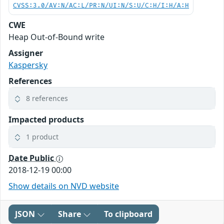
CVSS:3.0/AV:N/AC:L/PR:N/UI:N/S:U/C:H/I:H/A:H
CWE
Heap Out-of-Bound write
Assigner
Kaspersky
References
8 references
Impacted products
1 product
Date Public
2018-12-19 00:00
Show details on NVD website
JSON
Share
To clipboard