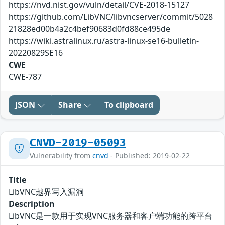
https://nvd.nist.gov/vuln/detail/CVE-2018-15127
https://github.com/LibVNC/libvncserver/commit/5028
21828ed00b4a2c4bef90683d0fd88ce495de
https://wiki.astralinux.ru/astra-linux-se16-bulletin-
20220829SE16
CWE
CWE-787
JSON
Share
To clipboard
CNVD-2019-05093
Vulnerability from
cnvd
- Published: 2019-02-22
Title
LibVNC越界写入漏洞
Description
LibVNC是一款用于实现VNC服务器和客户端功能的跨平台