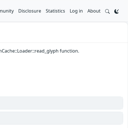
unity
Disclosure
Statistics
Log in
About
phCache::Loader::read_glyph function.