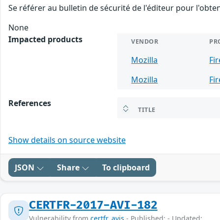
Se référer au bulletin de sécurité de l'éditeur pour l'obt
None
Impacted products
VENDOR
PR
Mozilla
Fi
Mozilla
Fi
References
TITLE
Show details on source website
JSON
Share
To clipboard
CERTFR-2017-AVI-182
Vulnerability from
certfr_avis
- Published: - Updated: