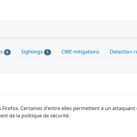
es
Sightings
CWE mitigations
Detection r
0
1
a Firefox. Certaines d'entre elles permettent à un attaquan
nt de la politique de sécurité.