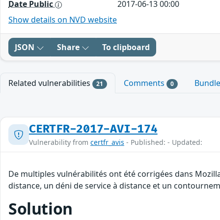
Date Public
2017-06-13 00:00
Show details on NVD website
JSON
Share
To clipboard
Related vulnerabilities
Comments
Bundl
21
0
CERTFR-2017-AVI-174
Vulnerability from
certfr_avis
- Published: - Updated:
De multiples vulnérabilités ont été corrigées dans Mozill
distance, un déni de service à distance et un contourneme
Solution