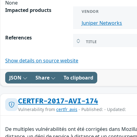
None
Impacted products
VENDOR
Juniper Networks
References
TITLE
Show details on source website
JSON
Share
To clipboard
CERTFR-2017-AVI-174
Vulnerability from
certfr_avis
- Published: - Updated:
De multiples vulnérabilités ont été corrigées dans Mozill
distance, un déni de service à distance et un contourneme