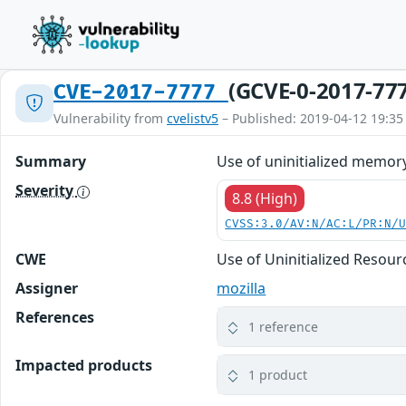
(GCVE-0-2017-77
CVE-2017-7777
Vulnerability from
cvelistv5
– Published: 2019-04-12 19:35
Summary
Use of uninitialized memory
Severity
8.8 (High)
CVSS:3.0/AV:N/AC:L/PR:N/
CWE
Use of Uninitialized Resour
Assigner
mozilla
References
1 reference
Impacted products
1 product