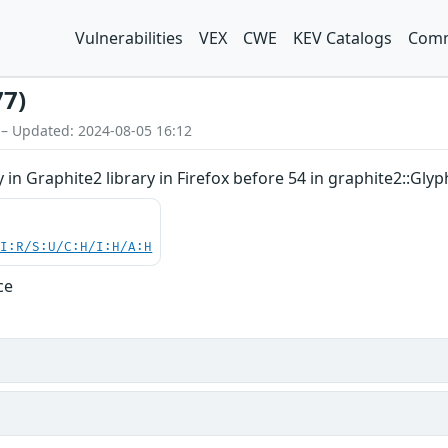
Vulnerabilities
VEX
CWE
KEV Catalogs
Comm
77)
 – Updated: 2024-08-05 16:12
 in Graphite2 library in Firefox before 54 in graphite2::Gly
UI:R/S:U/C:H/I:H/A:H
ce