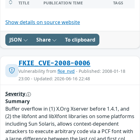
TITLE
PUBLICATION TIME
TAGS
Show details on source website
JSON
Share
To clipboard
FKIE_CVE-2008-0006
Vulnerability from
fkie_nvd
- Published: 2008-01-18
23:00 - Updated: 2026-06-16 22:48
Severity
Summary
Buffer overflow in (1) X.Org Xserver before 1.4.1, and
(2) the libfont and libXfont libraries on some platforms
including Sun Solaris, allows context-dependent
attackers to execute arbitrary code via a PCF font with
a large difference between the last col and first col