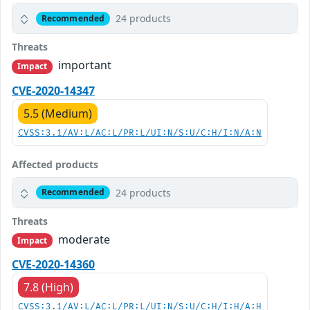
24 products
Recommended
Threats
important
Impact
CVE-2020-14347
5.5 (Medium)
CVSS:3.1/AV:L/AC:L/PR:L/UI:N/S:U/C:H/I:N/A:N
Affected products
24 products
Recommended
Threats
moderate
Impact
CVE-2020-14360
7.8 (High)
CVSS:3.1/AV:L/AC:L/PR:L/UI:N/S:U/C:H/I:H/A:H