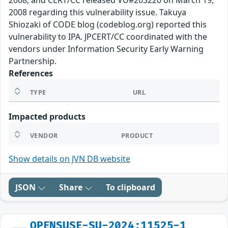
2008, and CERT/CC released VU#203220 on March 19,
2008 regarding this vulnerability issue. Takuya
Shiozaki of CODE blog (codeblog.org) reported this
vulnerability to IPA. JPCERT/CC coordinated with the
vendors under Information Security Early Warning
Partnership.
References
TYPE
URL
Impacted products
VENDOR
PRODUCT
Show details on JVN DB website
JSON
Share
To clipboard
OPENSUSE-SU-2024:11525-1