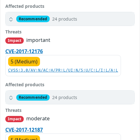
Affected products
24 products
Recommended
Threats
important
Impact
CVE-2017-12176
5 (Medium)
CVSS:3.0/AV:N/AC:H/PR:L/UI:N/S:U/C:L/I:L/A:L
Affected products
24 products
Recommended
Threats
moderate
Impact
CVE-2017-12187