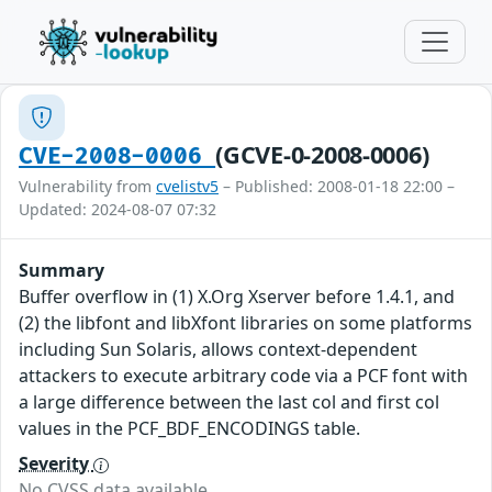
(GCVE-0-2008-0006)
CVE-2008-0006
Vulnerability from
cvelistv5
– Published: 2008-01-18 22:00 –
Updated: 2024-08-07 07:32
Summary
Buffer overflow in (1) X.Org Xserver before 1.4.1, and
(2) the libfont and libXfont libraries on some platforms
including Sun Solaris, allows context-dependent
attackers to execute arbitrary code via a PCF font with
a large difference between the last col and first col
values in the PCF_BDF_ENCODINGS table.
Severity
No CVSS data available.