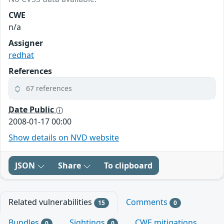
CWE
n/a
Assigner
redhat
References
67 references
Date Public
2008-01-17 00:00
Show details on NVD website
JSON
Share
To clipboard
Related vulnerabilities
Comments
15
0
Bundles
Sightings
CWE mitigations
0
0