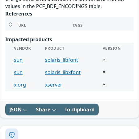
values in the PCF_BDF_ENCODINGS table.
References
URL
TAGS
Impacted products
VENDOR
PRODUCT
VERSION
sun
solaris_libfont
*
sun
solaris_libxfont
*
x.org
xserver
*
JSON
Share
To clipboard