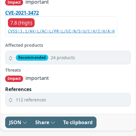
important
Impact
CVE-2021-3472
7.8 (High)
CVSS:3.1/AV:L/AC:L/PR:L/UI:N/S:U/C:H/I:H/A:H
Affected products
24 products
Recommended
Threats
important
Impact
References
112 references
JSON
Share
To clipboard