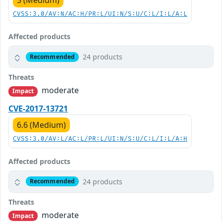
5 (Medium)
CVSS:3.0/AV:N/AC:H/PR:L/UI:N/S:U/C:L/I:L/A:L
Affected products
24 products
Recommended
Threats
moderate
Impact
CVE-2017-13721
6.6 (Medium)
CVSS:3.0/AV:L/AC:L/PR:L/UI:N/S:U/C:L/I:L/A:H
Affected products
24 products
Recommended
Threats
moderate
Impact