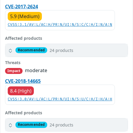
CVE-2017-2624
5.9 (Medium)
CVSS:3.1/AV:L/AC:H/PR:N/UI:N/S:C/C:H/I:N/A:N
Affected products
24 products
Recommended
Threats
moderate
Impact
CVE-2018-14665
8.4 (High)
CVSS:3.0/AV:L/AC:L/PR:N/UI:N/S:U/C:H/I:H/A:H
Affected products
24 products
Recommended