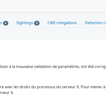
es
Sightings
CWE mitigations
Detection r
0
0
dues à la mauvaise validation de paramètres, ont été corrig
re avec les droits du processus du serveur X. Pour mener à bi
rveur X.