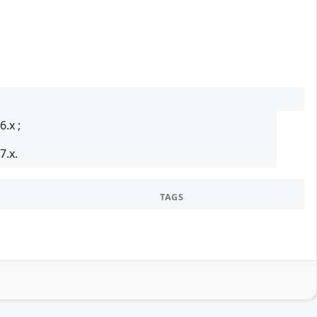
.x ;
7.x.
TAGS