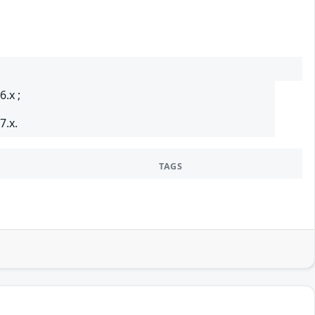
.x ;
7.x.
TAGS