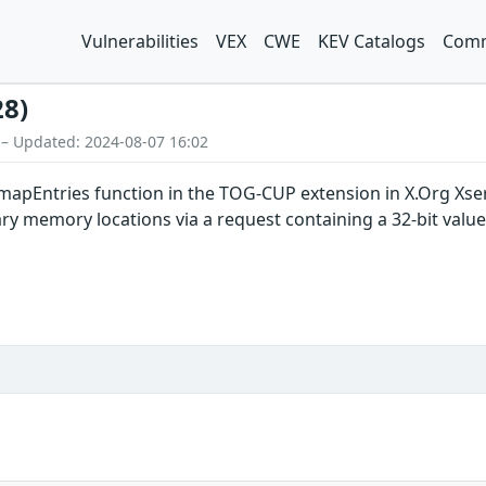
Vulnerabilities
VEX
CWE
KEV Catalogs
Comm
28)
 – Updated: 2024-08-07 16:02
pEntries function in the TOG-CUP extension in X.Org Xserv
ary memory locations via a request containing a 32-bit value