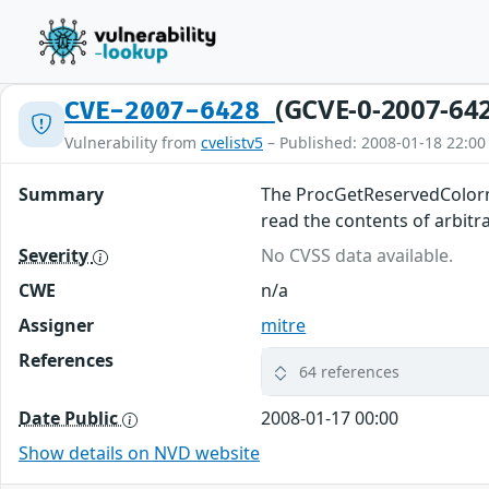
(GCVE-0-2007-64
CVE-2007-6428
Vulnerability from
cvelistv5
– Published: 2008-01-18 22:00
Summary
The ProcGetReservedColorma
read the contents of arbitr
Severity
No CVSS data available.
CWE
n/a
Assigner
mitre
References
64 references
Date Public
2008-01-17 00:00
Show details on NVD website