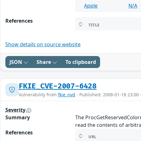
Apple
N/A
References
TITLE
Show details on source website
JSON
Share
To clipboard
FKIE_CVE-2007-6428
Vulnerability from
fkie_nvd
- Published: 2008-01-18 23:00 
Severity
Summary
The ProcGetReservedColorma
read the contents of arbitr
References
URL