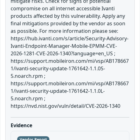
mitigate risks. Check for signs of potential
compromise on all internet accessible Ivanti
products affected by this vulnerability. Apply any
final mitigations provided by the vendor as soon
as possible. For more information please see:
https://hub.ivanti.com/s/article/Security-Advisory-
Ivanti-Endpoint-Manager-Mobile-EPMM-CVE-
2026-1281-CVE-2026-1340?language=en_US ;
https://support.mobileiron.com/mi/vsp/AB178667
1/ivanti-security-update-1761642-1.1.0S-
5.noarch.rpm ;
https://support.mobileiron.com/mi/vsp/AB178667
1/ivanti-security-update-1761642-1.1.0L-
5.noarch.rpm ;
https://nvd.nist.gov/vuln/detail/CVE-2026-1340
Evidence
Vendor Report