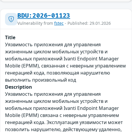
BDU:2026-01123
Vulnerability from
fstec
- Published: 29.01.2026
Title
Уязвимость приложения для управления
жизненным циклом мобильных устройств и
мобильных приложений Ivanti Endpoint Manager
Mobile (EPMM), связанная с неверным управлением
генерацией кода, позволяющая нарушителю
выполнить произвольный код
Description
Уязвимость приложения для управления
жизненным циклом мобильных устройств и
мобильных приложений Ivanti Endpoint Manager
Mobile (EPMM) связана с неверным управлением
генерацией кода. Эксплуатация уязвимости может
позволить нарушителю, действующему удаленно,