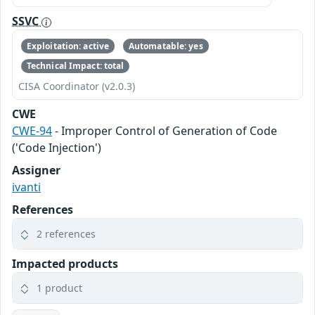
SSVC
Exploitation: active
Automatable: yes
Technical Impact: total
CISA Coordinator (v2.0.3)
CWE
CWE-94
- Improper Control of Generation of Code
('Code Injection')
Assigner
ivanti
References
2 references
Impacted products
1 product