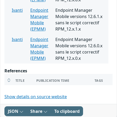
Ivanti
Endpoint
Endpoint Manager
Manager
Mobile versions 12.6.1.x
Mobile
sans le script correctif
(EPMM)
RPM_12.x.1.x
Ivanti
Endpoint
Endpoint Manager
Manager
Mobile versions 12.6.0.x
Mobile
sans le script correctif
(EPMM)
RPM_12.x.0.x
References
TITLE
PUBLICATION TIME
TAGS
Show details on source website
JSON
Share
To clipboard