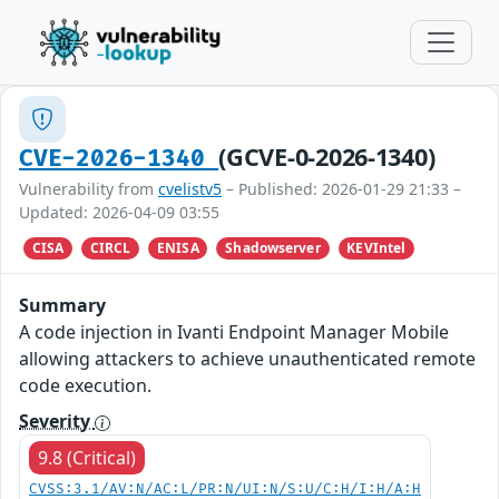
(GCVE-0-2026-1340)
CVE-2026-1340
Vulnerability from
cvelistv5
– Published: 2026-01-29 21:33 –
Updated: 2026-04-09 03:55
CISA
CIRCL
ENISA
Shadowserver
KEVIntel
Summary
A code injection in Ivanti Endpoint Manager Mobile
allowing attackers to achieve unauthenticated remote
code execution.
Severity
9.8 (Critical)
CVSS:3.1/AV:N/AC:L/PR:N/UI:N/S:U/C:H/I:H/A:H