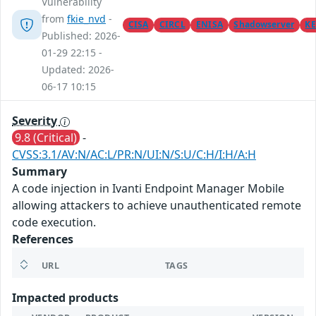
Vulnerability
from
fkie_nvd
-
CISA
CIRCL
ENISA
Shadowserver
KE
Published: 2026-
01-29 22:15 -
Updated: 2026-
06-17 10:15
Severity
9.8 (Critical)
-
CVSS:3.1/AV:N/AC:L/PR:N/UI:N/S:U/C:H/I:H/A:H
Summary
A code injection in Ivanti Endpoint Manager Mobile
allowing attackers to achieve unauthenticated remote
code execution.
References
URL
TAGS
Impacted products