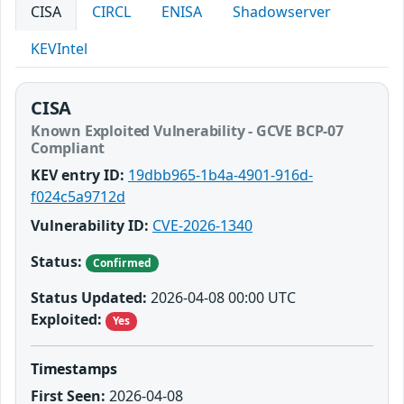
CISA
CIRCL
ENISA
Shadowserver
KEVIntel
CISA
Known Exploited Vulnerability - GCVE BCP-07
Compliant
KEV entry ID:
19dbb965-1b4a-4901-916d-
f024c5a9712d
Vulnerability ID:
CVE-2026-1340
Status:
Confirmed
Status Updated:
2026-04-08 00:00 UTC
Exploited:
Yes
Timestamps
First Seen:
2026-04-08