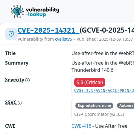
(GCVE-0-2025-1
CVE-2025-14321
Vulnerability from
cvelistv5
– Published: 2025-12-09 13:37
Title
Use-after-free in the WebR
Summary
Use-after-free in the WebRT
Thunderbird 140.6.
Severity
9.8 (Critical)
CVSS:3.1/AV:N/AC:L/PR:N/
SSVC
Exploitation: none
Automat
CISA Coordinator (v2.0.3)
CWE
CWE-416
- Use After Free