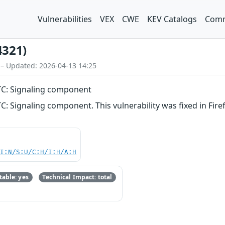
Vulnerabilities
VEX
CWE
KEV Catalogs
Comm
4321)
 – Updated: 2026-04-13 14:25
TC: Signaling component
C: Signaling component. This vulnerability was fixed in Fire
UI:N/S:U/C:H/I:H/A:H
able: yes
Technical Impact: total