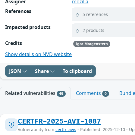
Assigner
mozilla
References
5 references
Impacted products
2 products
Credits
Igor Morgenstern
Show details on NVD website
JSON
Share
To clipboard
Related vulnerabilities
Comments
Bundl
49
0
CERTFR-2025-AVI-1087
Vulnerability from
certfr_avis
- Published: 2025-12-10 - U