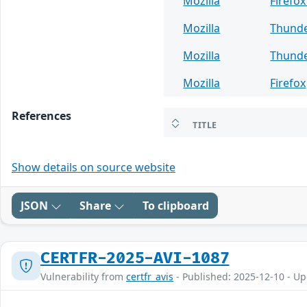
Mozilla
Firefox
Mozilla
Thunde
Mozilla
Thunde
Mozilla
Firefox
References
TITLE
Show details on source website
JSON
Share
To clipboard
CERTFR-2025-AVI-1087
Vulnerability from
certfr_avis
- Published: 2025-12-10 - U