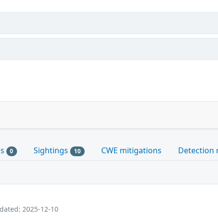
es
Sightings
CWE mitigations
Detection 
0
10
pdated: 2025-12-10