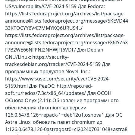
US/vulnerability/CVE-2024-5159 Для Fedora:
https://lists.fedoraproject.org/archives/list/package-
announce@lists.fedoraproject.org/message/5KEVD44
33KTOCYY6V4I7MMYKQ6URUS4L/
https://lists.fedoraproject.org/archives/list/package-
announce@lists.fedoraproject.org/message/FX6IYZ6X
F7B2WE66NFPNI2NHWJFI6VDF/ Для Debian
GNU/Linux: https://security-
tracker.debian.org/tracker/CVE-2024-5159 Для
программных продуктов Novell Inc.:
https://www.suse.com/security/cve/CVE-2024-
5159.html Для РедОС: http://repo.red-
soft.ru/redos/7.3c/x86_64/updates/ Для ОСОН
ОСнова Оnyx (2.11): Обновление программного
обеспечения chromium до версии
126.0.6478.126+repack-1~deb12u1.osnova1 Для ОС
Astra Linux: обновить пакет chromium до
1:126.0.6478.126-0astragost0+ci202407031048+astra8