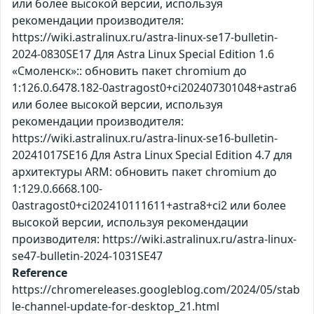
или более высокой версии, используя
рекомендации производителя:
https://wiki.astralinux.ru/astra-linux-se17-bulletin-
2024-0830SE17 Для Astra Linux Special Edition 1.6
«Смоленск»:: обновить пакет chromium до
1:126.0.6478.182-0astragost0+ci202407301048+astra6
или более высокой версии, используя
рекомендации производителя:
https://wiki.astralinux.ru/astra-linux-se16-bulletin-
20241017SE16 Для Astra Linux Special Edition 4.7 для
архитектуры ARM: обновить пакет chromium до
1:129.0.6668.100-
0astragost0+ci202410111611+astra8+ci2 или более
высокой версии, используя рекомендации
производителя: https://wiki.astralinux.ru/astra-linux-
se47-bulletin-2024-1031SE47
Reference
https://chromereleases.googleblog.com/2024/05/stab
le-channel-update-for-desktop_21.html