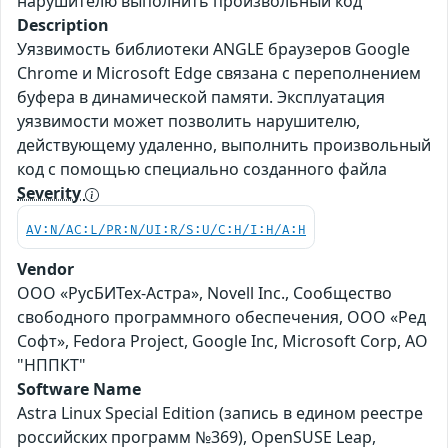
нарушителю выполнить произвольный код
Description
Уязвимость библиотеки ANGLE браузеров Google
Chrome и Microsoft Edge связана с переполнением
буфера в динамической памяти. Эксплуатация
уязвимости может позволить нарушителю,
действующему удаленно, выполнить произвольный
код с помощью специально созданного файла
Severity
AV:N/AC:L/PR:N/UI:R/S:U/C:H/I:H/A:H
Vendor
ООО «РусБИТех-Астра», Novell Inc., Сообщество
свободного программного обеспечения, ООО «Ред
Софт», Fedora Project, Google Inc, Microsoft Corp, АО
"НППКТ"
Software Name
Astra Linux Special Edition (запись в едином реестре
российских программ №369), OpenSUSE Leap,