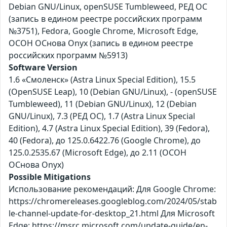
Debian GNU/Linux, openSUSE Tumbleweed, РЕД ОС
(запись в едином реестре российских программ
№3751), Fedora, Google Chrome, Microsoft Edge,
ОСОН ОСнова Оnyx (запись в едином реестре
российских программ №5913)
Software Version
1.6 «Смоленск» (Astra Linux Special Edition), 15.5
(OpenSUSE Leap), 10 (Debian GNU/Linux), - (openSUSE
Tumbleweed), 11 (Debian GNU/Linux), 12 (Debian
GNU/Linux), 7.3 (РЕД ОС), 1.7 (Astra Linux Special
Edition), 4.7 (Astra Linux Special Edition), 39 (Fedora),
40 (Fedora), до 125.0.6422.76 (Google Chrome), до
125.0.2535.67 (Microsoft Edge), до 2.11 (ОСОН
ОСнова Оnyx)
Possible Mitigations
Использование рекомендаций: Для Google Chrome:
https://chromereleases.googleblog.com/2024/05/stab
le-channel-update-for-desktop_21.html Для Microsoft
Edge: https://msrc.microsoft.com/update-guide/en-