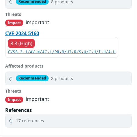
8 products
Recommended
Threats
important
Impact
CVE-2024-5160
8.8 (High)
CVSS:3.1/AV:N/AC:L/PR:N/UI:R/S:U/C:H/I:H/A:H
Affected products
8 products
Recommended
Threats
important
Impact
References
17 references