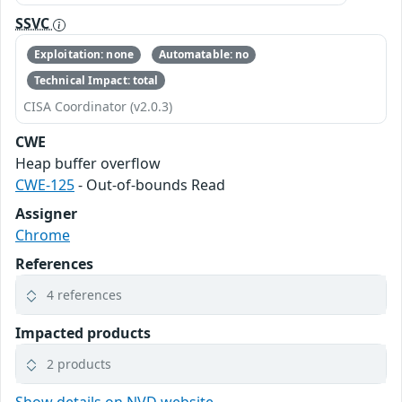
SSVC
Exploitation: none
Automatable: no
Technical Impact: total
CISA Coordinator (v2.0.3)
CWE
Heap buffer overflow
CWE-125
- Out-of-bounds Read
Assigner
Chrome
References
4 references
Impacted products
2 products
Show details on NVD website