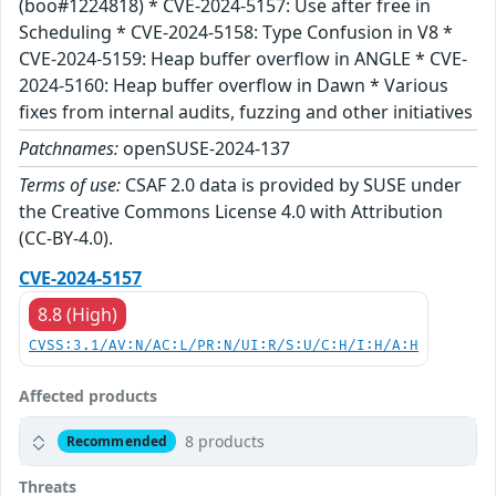
(boo#1224818) * CVE-2024-5157: Use after free in
Scheduling * CVE-2024-5158: Type Confusion in V8 *
CVE-2024-5159: Heap buffer overflow in ANGLE * CVE-
2024-5160: Heap buffer overflow in Dawn * Various
fixes from internal audits, fuzzing and other initiatives
Patchnames:
openSUSE-2024-137
Terms of use:
CSAF 2.0 data is provided by SUSE under
the Creative Commons License 4.0 with Attribution
(CC-BY-4.0).
CVE-2024-5157
8.8 (High)
CVSS:3.1/AV:N/AC:L/PR:N/UI:R/S:U/C:H/I:H/A:H
Affected products
8 products
Recommended
Threats