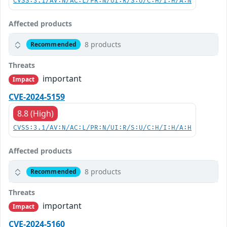
CVSS:3.1/AV:N/AC:L/PR:N/UI:R/S:U/C:H/I:H/A:N
Affected products
8 products
Recommended
Threats
important
Impact
CVE-2024-5159
8.8 (High)
CVSS:3.1/AV:N/AC:L/PR:N/UI:R/S:U/C:H/I:H/A:H
Affected products
8 products
Recommended
Threats
important
Impact
CVE-2024-5160