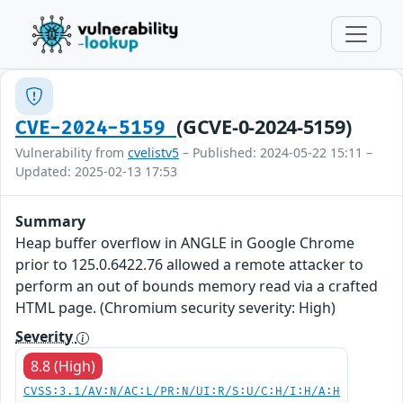
(GCVE-0-2024-5159)
CVE-2024-5159
Vulnerability from
cvelistv5
– Published: 2024-05-22 15:11 –
Updated: 2025-02-13 17:53
Summary
Heap buffer overflow in ANGLE in Google Chrome
prior to 125.0.6422.76 allowed a remote attacker to
perform an out of bounds memory read via a crafted
HTML page. (Chromium security severity: High)
Severity
8.8 (High)
CVSS:3.1/AV:N/AC:L/PR:N/UI:R/S:U/C:H/I:H/A:H