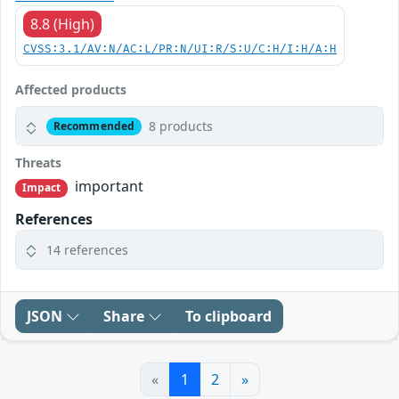
8.8 (High)
CVSS:3.1/AV:N/AC:L/PR:N/UI:R/S:U/C:H/I:H/A:H
Affected products
8 products
Recommended
Threats
important
Impact
References
14 references
JSON
Share
To clipboard
«
1
2
»