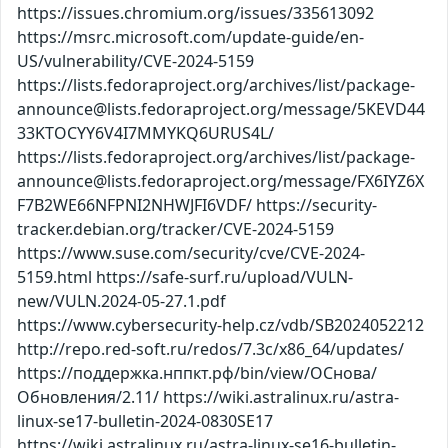
https://issues.chromium.org/issues/335613092
https://msrc.microsoft.com/update-guide/en-
US/vulnerability/CVE-2024-5159
https://lists.fedoraproject.org/archives/list/package-
announce@lists.fedoraproject.org/message/5KEVD44
33KTOCYY6V4I7MMYKQ6URUS4L/
https://lists.fedoraproject.org/archives/list/package-
announce@lists.fedoraproject.org/message/FX6IYZ6X
F7B2WE66NFPNI2NHWJFI6VDF/ https://security-
tracker.debian.org/tracker/CVE-2024-5159
https://www.suse.com/security/cve/CVE-2024-
5159.html https://safe-surf.ru/upload/VULN-
new/VULN.2024-05-27.1.pdf
https://www.cybersecurity-help.cz/vdb/SB2024052212
http://repo.red-soft.ru/redos/7.3c/x86_64/updates/
https://поддержка.нппкт.рф/bin/view/ОСнова/
Обновления/2.11/ https://wiki.astralinux.ru/astra-
linux-se17-bulletin-2024-0830SE17
https://wiki.astralinux.ru/astra-linux-se16-bulletin-