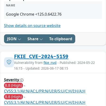
NAME
Google Chrome <125.0.6422.76
Show details on source website
JSON
Share
To clipboard
FKIE_CVE-2024-5159
Vulnerability from
fkie_nvd
- Published: 2024-05-22
16:15 - Updated: 2026-06-17 08:15
Severity
8.8 (High)
-
CVSS:3.1/AV:N/AC:L/PR:N/UI:R/S:U/C:H/I:H/A:H
8.8 (High)
-
CVSS:3.1/AV:N/AC:L/PR:N/UI:R/S:U/C:H/I:H/A:H