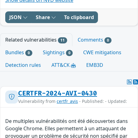
JSON
Share
To clipboard
Related vulnerabilities
Comments
11
0
Bundles
Sightings
CWE mitigations
0
0
Detection rules
ATT&CK
EMB3D
CERTFR-2024-AVI-0430
Vulnerability from
certfr_avis
- Published: - Updated:
De multiples vulnérabilités ont été découvertes dans
Google Chrome. Elles permettent à un attaquant de
provoquer un problème de sécurité non spécifié par