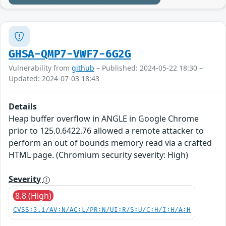
GHSA-QMP7-VWF7-6G2G
Vulnerability from
github
– Published: 2024-05-22 18:30 –
Updated: 2024-07-03 18:43
Details
Heap buffer overflow in ANGLE in Google Chrome
prior to 125.0.6422.76 allowed a remote attacker to
perform an out of bounds memory read via a crafted
HTML page. (Chromium security severity: High)
Severity
8.8 (High)
CVSS:3.1/AV:N/AC:L/PR:N/UI:R/S:U/C:H/I:H/A:H