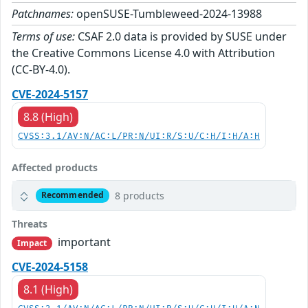
Patchnames:
openSUSE-Tumbleweed-2024-13988
Terms of use:
CSAF 2.0 data is provided by SUSE under
the Creative Commons License 4.0 with Attribution
(CC-BY-4.0).
CVE-2024-5157
8.8 (High)
CVSS:3.1/AV:N/AC:L/PR:N/UI:R/S:U/C:H/I:H/A:H
Affected products
8 products
Recommended
Threats
important
Impact
CVE-2024-5158
8.1 (High)