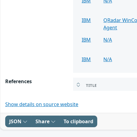
IBM
N/A
IBM
QRadar WinCol
Agent
IBM
N/A
IBM
N/A
References
TITLE
Show details on source website
JSON
Share
To clipboard