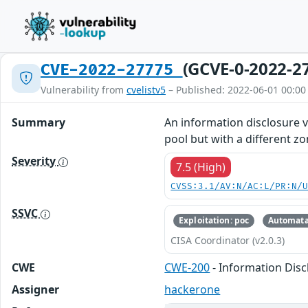
(GCVE-0-2022-2
CVE-2022-27775
Vulnerability from
cvelistv5
– Published: 2022-06-01 00:00
Summary
An information disclosure vu
pool but with a different zo
Severity
7.5 (High)
CVSS:3.1/AV:N/AC:L/PR:N/
SSVC
Exploitation: poc
Automata
CISA Coordinator (v2.0.3)
CWE
CWE-200
- Information Disc
Assigner
hackerone