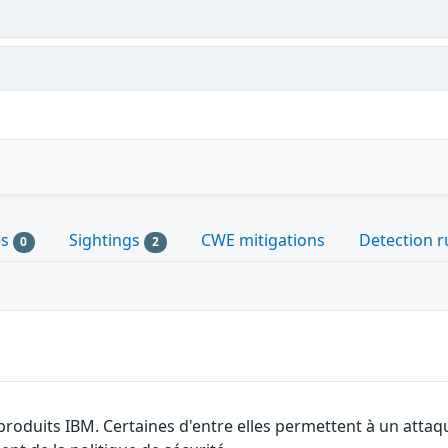
es
Sightings
CWE mitigations
Detection r
0
2
 produits IBM. Certaines d'entre elles permettent à un atta