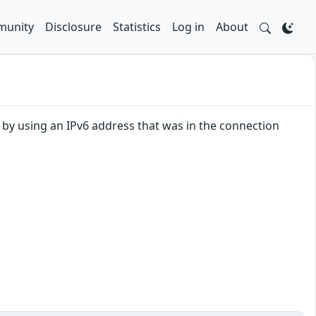
unity
Disclosure
Statistics
Log in
About
at by using an IPv6 address that was in the connection