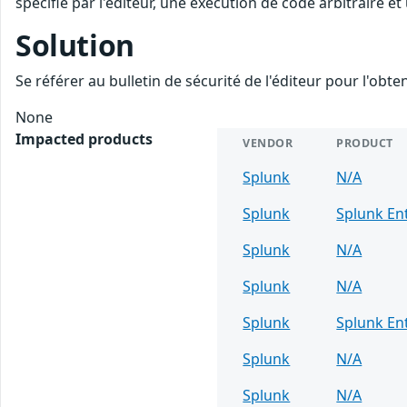
spécifié par l'éditeur, une exécution de code arbitraire et
Solution
Se référer au bulletin de sécurité de l'éditeur pour l'obt
None
Impacted products
VENDOR
PRODUCT
Splunk
N/A
Splunk
Splunk En
Splunk
N/A
Splunk
N/A
Splunk
Splunk En
Splunk
N/A
Splunk
N/A