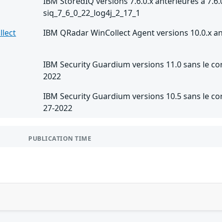
IBM StoredIQ versions 7.6.0.x antérieures à 7.6.0
siq_7_6_0_22_log4j_2_17_1
lect
IBM QRadar WinCollect Agent versions 10.0.x an
IBM Security Guardium versions 11.0 sans le co
2022
IBM Security Guardium versions 10.5 sans le c
27-2022
PUBLICATION TIME