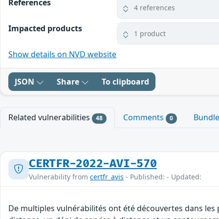
References
4 references
Impacted products
1 product
Show details on NVD website
JSON
Share
To clipboard
Related vulnerabilities
Comments
Bundl
48
0
CERTFR-2022-AVI-570
Vulnerability from
certfr_avis
- Published: - Updated:
De multiples vulnérabilités ont été découvertes dans les