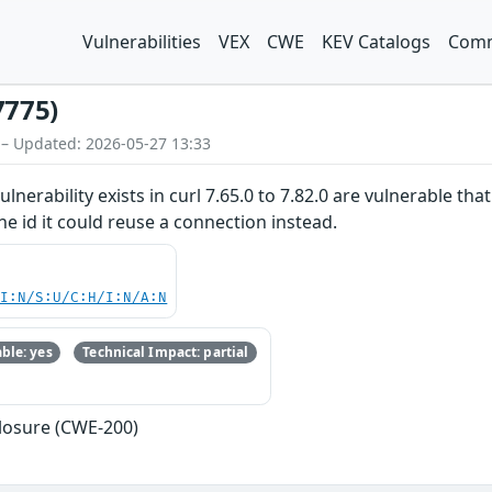
Vulnerabilities
VEX
CWE
KEV Catalogs
Comm
7775)
 – Updated: 2026-05-27 13:33
lnerability exists in curl 7.65.0 to 7.82.0 are vulnerable th
ne id it could reuse a connection instead.
UI:N/S:U/C:H/I:N/A:N
ble: yes
Technical Impact: partial
losure (CWE-200)