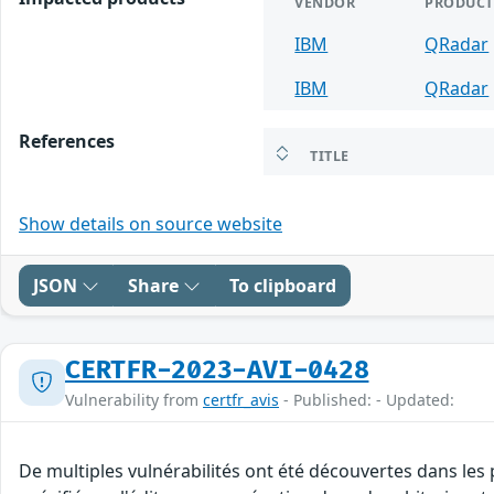
VENDOR
PRODUCT
IBM
QRadar
IBM
QRadar
References
TITLE
Show details on source website
JSON
Share
To clipboard
CERTFR-2023-AVI-0428
Vulnerability from
certfr_avis
- Published: - Updated:
De multiples vulnérabilités ont été découvertes dans le