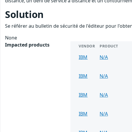
distance, un déni de service à distance et un contourneme
Solution
Se référer au bulletin de sécurité de l'éditeur pour l'obt
None
Impacted products
VENDOR
PRODUCT
IBM
N/A
IBM
N/A
IBM
N/A
IBM
N/A