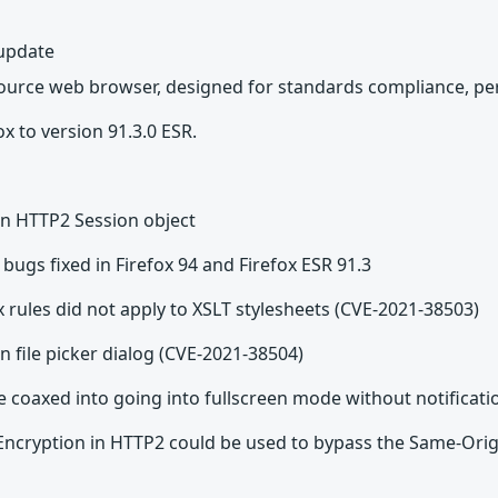
 update
source web browser, designed for standards compliance, per
x to version 91.3.0 ESR.
 in HTTP2 Session object
bugs fixed in Firefox 94 and Firefox ESR 91.3
 rules did not apply to XSLT stylesheets (CVE-2021-38503)
in file picker dialog (CVE-2021-38504)
be coaxed into going into fullscreen mode without notificat
 Encryption in HTTP2 could be used to bypass the Same-Orig