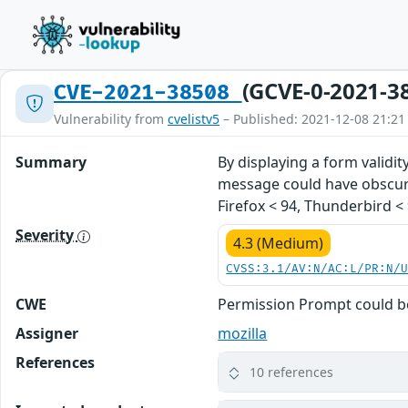
(GCVE-0-2021-3
CVE-2021-38508
Vulnerability from
cvelistv5
– Published: 2021-12-08 21:21
Summary
By displaying a form validi
message could have obscured
Firefox < 94, Thunderbird < 
Severity
4.3 (Medium)
CVSS:3.1/AV:N/AC:L/PR:N/
CWE
Permission Prompt could be 
Assigner
mozilla
References
10 references