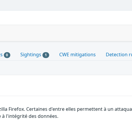
es
Sightings
CWE mitigations
Detection r
0
1
illa Firefox. Certaines d'entre elles permettent à un attaq
 à l'intégrité des données.