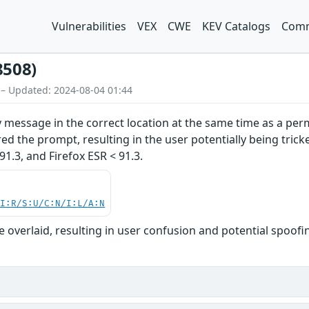
Vulnerabilities
VEX
CWE
KEV Catalogs
Comm
8508)
 – Updated: 2024-08-04 01:44
ty message in the correct location at the same time as a perm
 the prompt, resulting in the user potentially being tricked
91.3, and Firefox ESR < 91.3.
UI:R/S:U/C:N/I:L/A:N
overlaid, resulting in user confusion and potential spoofi