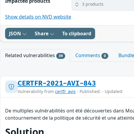
Impacted products
3 products
Show details on NVD website
JSON
Share
To clipboard
Related vulnerabilities
Comments
Bundl
39
0
CERTFR-2021-AVI-843
Vulnerability from
certfr_avis
- Published: - Updated:
De multiples vulnérabilités ont été découvertes dans Moz
contournement de la politique de sécurité et une atteinte
Solution