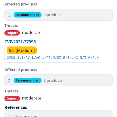
Affected products
8 products
Recommended
Threats
moderate
Impact
CVE-2021-37996
5.5 (Medium)
CVSS:3.1/AV:L/AC:L/PR:N/UI:R/S:U/C:N/I:H/A:N
Affected products
8 products
Recommended
Threats
moderate
Impact
References
53 references