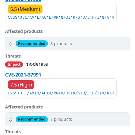
5.5 (Medium)
CVSS:3.1/AV:L/AC:L/PR:N/UI:R/S:U/C:H/I:N/A:N
Affected products
8 products
Recommended
Threats
moderate
Impact
CVE-2021-37991
7.5 (High)
CVSS:3.1/AV:N/AC:H/PR:N/UI:R/S:U/C:H/I:H/A:H
Affected products
8 products
Recommended
Threats