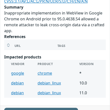
CVSS:3.1/AV:L/AC:L/PR:N/UI:R/S:U/C:H/I:N/A:N
Summary
Inappropriate implementation in WebView in Google
Chrome on Android prior to 95.0.4638.54 allowed a
remote attacker to leak cross-origin data via a crafted
app.
References
URL
TAGS
Impacted products
VENDOR
PRODUCT
VERSION
google
chrome
*
debian
debian_linux
10.0
debian
debian_linux
11.0