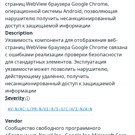
страниц WebView браузера Google Chrome,
операционной системы Android, позволяющая
нарушителю получить несанкционированный
доступ к защищаемой информации
Description
Уязвимость компонента для отображения веб-
страниц WebView браузера Google Chrome связана
с ошибками реализации проверки безопасности
для стандартных элементов. Эксплуатация
уязвимости может позволить нарушителю,
действующему удалённо, получить
несанкционированный доступ к защищаемой
информации
Severity
AV:N/AC:L/PR:N/UI:R/S:U/C:H/I:N/A:N
Vendor
Сообщество свободного программного