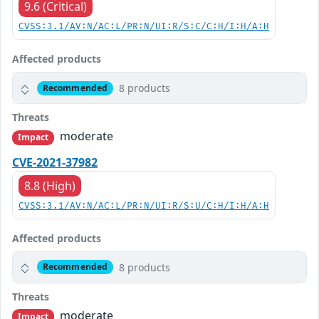
9.6 (Critical)
CVSS:3.1/AV:N/AC:L/PR:N/UI:R/S:C/C:H/I:H/A:H
Affected products
8 products
Recommended
Threats
moderate
Impact
CVE-2021-37982
8.8 (High)
CVSS:3.1/AV:N/AC:L/PR:N/UI:R/S:U/C:H/I:H/A:H
Affected products
8 products
Recommended
Threats
moderate
Impact