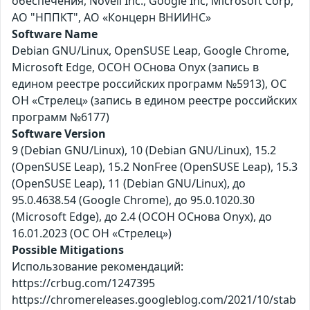
обеспечения, Novell Inc., Google Inc, Microsoft Corp,
АО "НППКТ", АО «Концерн ВНИИНС»
Software Name
Debian GNU/Linux, OpenSUSE Leap, Google Chrome,
Microsoft Edge, ОСОН ОСнова Оnyx (запись в
едином реестре российских программ №5913), ОС
ОН «Стрелец» (запись в едином реестре российских
программ №6177)
Software Version
9 (Debian GNU/Linux), 10 (Debian GNU/Linux), 15.2
(OpenSUSE Leap), 15.2 NonFree (OpenSUSE Leap), 15.3
(OpenSUSE Leap), 11 (Debian GNU/Linux), до
95.0.4638.54 (Google Chrome), до 95.0.1020.30
(Microsoft Edge), до 2.4 (ОСОН ОСнова Оnyx), до
16.01.2023 (ОС ОН «Стрелец»)
Possible Mitigations
Использование рекомендаций:
https://crbug.com/1247395
https://chromereleases.googleblog.com/2021/10/stab