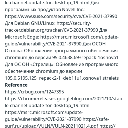
le-channel-update-for-desktop_19.html Для
программных продуктов Novell Inc.:
https://www.suse.com/security/cve/CVE-2021-37990
Для Debian GNU/Linux: https://security-
tracker.debian.org/tracker/CVE-2021-37990 Для
Microsoft Edge: https://msrc.microsoft.com/update-
guide/vulnerability/CVE-2021-37990 Для ОСОН
Основа: Обновление программного обеспечения
chromium до версии 95.0.4638.69+repack-1osnova1
Для ОС ОН «Стрелец»: Обновление программного
обеспечения chromium до версии
105.0.5195.125+repack2-1~deb11u1.osnova1.strelets
Reference
https://crbug.com/1247395
https://chromereleases.googleblog.com/2021/10/stab
le-channel-update-for-desktop_19.html
https://msrc.microsoft.com/update-
guide/vulnerability/CVE-2021-37990 https://safe-
surf.ru/upload/VULN/VULN-20211021.4.pdf https://