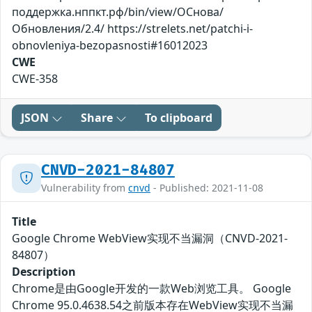
поддержка.нппкт.рф/bin/view/ОСнова/
Обновления/2.4/ https://strelets.net/patchi-i-
obnovleniya-bezopasnosti#16012023
CWE
CWE-358
JSON
Share
To clipboard
CNVD-2021-84807
Vulnerability from
cnvd
- Published: 2021-11-08
Title
Google Chrome WebView实现不当漏洞（CNVD-2021-
84807）
Description
Chrome是由Google开发的一款Web浏览工具。 Google
Chrome 95.0.4638.54之前版本存在WebView实现不当漏