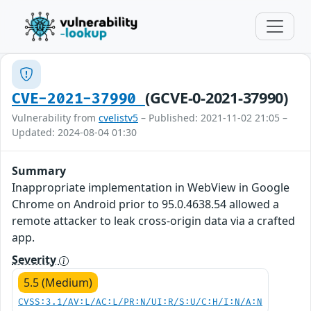
(GCVE-0-2021-37990)
CVE-2021-37990
Vulnerability from
cvelistv5
– Published: 2021-11-02 21:05 –
Updated: 2024-08-04 01:30
Summary
Inappropriate implementation in WebView in Google
Chrome on Android prior to 95.0.4638.54 allowed a
remote attacker to leak cross-origin data via a crafted
app.
Severity
5.5 (Medium)
CVSS:3.1/AV:L/AC:L/PR:N/UI:R/S:U/C:H/I:N/A:N