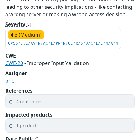
leading to other security implications - like contacting
a wrong server or making a wrong access decision.
Severity
4.3 (Medium)
CVSS:3.1/AV:N/AC:L/PR:N/UI:R/S:U/C:L/I:N/A:N
CWE
CWE-20
- Improper Input Validation
Assigner
php
References
4 references
Impacted products
1 product
Date Public