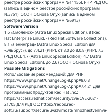
реестре российских программ №11156), PHP, РЕД ОС
(запись в едином реестре российских программ
№3751), ОСОН ОСнова Оnyx (запись в едином
реестре российских программ №5913)
Software Version
1.6 «Смоленск» (Astra Linux Special Edition), 8 (Red
Hat Enterprise Linux), - (Red Hat Software Collections),
8.1 «Ленинград» (Astra Linux Special Edition для
«Эльбрус»), до 7.4.21 (PHP), от 8.0 до 8.0.8 (PHP), 7.3
(РЕД ОС), 1.7 (Astra Linux Special Edition), 4.7 (Astra
Linux Special Edition), до 2.6 (ОСОН ОСнова Оnyx)
Possible Mitigations
Использование рекомендаций: Для PHP:
https://www.php.net/ChangeLog-8.php#8.0.8
https://www.php.net/ChangeLog-7.php#7.4.21 Для
программных продуктов Red Hat Inc.:
https://access.redhat.com/security/cve/CVE-2021-
21705 Для РЕД ОС: https://redos.red-
soft.ru/support/secure/uyazvimosti/mnozhestvennye-