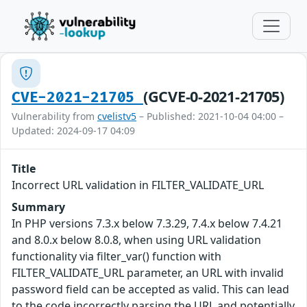
(GCVE-0-2021-21705)
CVE-2021-21705
Vulnerability from
cvelistv5
– Published: 2021-10-04 04:00 –
Updated: 2024-09-17 04:09
Title
Incorrect URL validation in FILTER_VALIDATE_URL
Summary
In PHP versions 7.3.x below 7.3.29, 7.4.x below 7.4.21
and 8.0.x below 8.0.8, when using URL validation
functionality via filter_var() function with
FILTER_VALIDATE_URL parameter, an URL with invalid
password field can be accepted as valid. This can lead
to the code incorrectly parsing the URL and potentially