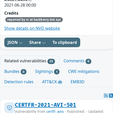
2021-06-28 00:00
Credits
reported by vi at hackberry dot xyz
Show details on NVD website
JSON
Share
To clipboard
Related vulnerabilities
Comments
33
0
Bundles
Sightings
CWE mitigations
0
1
Detection rules
ATT&CK
EMB3D
CERTFR-2021-AVI-501
Vulnerability from
certfr_avis
- Published: - Updated: