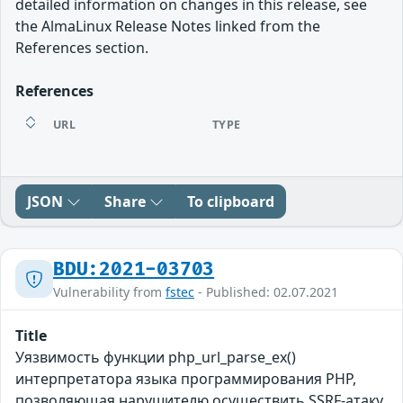
detailed information on changes in this release, see
the AlmaLinux Release Notes linked from the
References section.
References
URL
TYPE
JSON
Share
To clipboard
BDU:2021-03703
Vulnerability from
fstec
- Published: 02.07.2021
Title
Уязвимость функции php_url_parse_ex()
интерпретатора языка программирования PHP,
позволяющая нарушителю осуществить SSRF-атаку