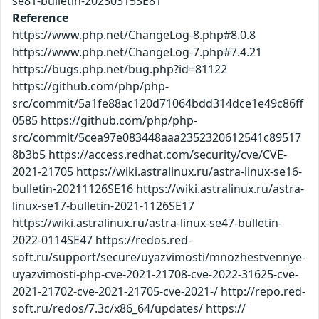
se81-bulletin-20230315SE81
Reference
https://www.php.net/ChangeLog-8.php#8.0.8
https://www.php.net/ChangeLog-7.php#7.4.21
https://bugs.php.net/bug.php?id=81122
https://github.com/php/php-
src/commit/5a1fe88ac120d71064bdd314dce1e49c86ff
0585 https://github.com/php/php-
src/commit/5cea97e083448aaa2352320612541c89517
8b3b5 https://access.redhat.com/security/cve/CVE-
2021-21705 https://wiki.astralinux.ru/astra-linux-se16-
bulletin-20211126SE16 https://wiki.astralinux.ru/astra-
linux-se17-bulletin-2021-1126SE17
https://wiki.astralinux.ru/astra-linux-se47-bulletin-
2022-0114SE47 https://redos.red-
soft.ru/support/secure/uyazvimosti/mnozhestvennye-
uyazvimosti-php-cve-2021-21708-cve-2022-31625-cve-
2021-21702-cve-2021-21705-cve-2021-/ http://repo.red-
soft.ru/redos/7.3c/x86_64/updates/ https://