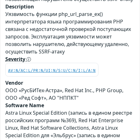
Description
Уязвимость функции php_url_parse_ex()
интерпретатора языка программирования PHP
связана с недостаточной проверкой поступающих
запросов. Эксплуатация уязвимости может
позволить нарушителю, действующему удаленно,
осуществить SSRF-атаку
Severity
AV:N/AC:L/PR:N/UI:N/S:U/C:N/I:L/A:N
Vendor
ООО «РусБИТех-Астра», Red Hat Inc., PHP Group,
ООО «Ред Софт», АО "НППКТ"
Software Name
Astra Linux Special Edition (запись в едином реестре
российских программ №369), Red Hat Enterprise
Linux, Red Hat Software Collections, Astra Linux
Special Edition для «Эльбрус» (запись в едином