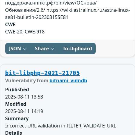
поддержка.нппкт.рф/bin/view/ОСнова/
Обновления/2.6/ https://wiki.astralinux.ru/astra-linux-
se81-bulletin-20230315SE81
CWE
CWE-20, CWE-918
JSON
Share
To clipboard
bit-libphp-2021-21705
Vulnerability from
bitnami_vulndb
Published
2025-08-11 13:53
Modified
2025-08-11 14:19
Summary
Incorrect URL validation in FILTER_VALIDATE_URL
Details