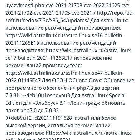
uyazvimosti-php-cve-2021-21708-cve-2022-31625-cve-
2021-21702-cve-2021-21705-cve-2021-/ http://repo.red-
soft.ru/redos/7.3c/x86_64/updates/ Для Astra Linux:
использование рекомендаций производителя:
https://wiki.astralinux.ru/astra-linux-se16-bulletin-
20211126SE16 использование рекомендаций
производителя: https://wiki.astralinux.ru/astra-linux-
se17-bulletin-2021-1126SE17 использование
рекомендаций производителя:
https://wiki.astralinux.ru/astra-linux-se47-bulletin-
2022-0114SE47 Для ОСОН ОСнова Оnyx: Обновление
программного обеспечения php7.3 до версии
7.3.31-1~deb10u1osnovau3 Для Astra Linux Special
Edition для «Эльбрус» 8.1 «Ленинград»: обновить
пакет php7.0 до 7.0.33-
0+deb9u12+ci202111191628+astra1 или более
высокой версии, используя рекомендации
производителя: https://wiki.astralinux.ru/astra-linux-