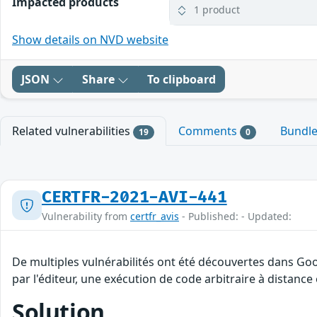
Impacted products
1 product
Show details on NVD website
JSON
Share
To clipboard
Related vulnerabilities
Comments
Bundl
19
0
CERTFR-2021-AVI-441
Vulnerability from
certfr_avis
- Published: - Updated:
De multiples vulnérabilités ont été découvertes dans Go
par l'éditeur, une exécution de code arbitraire à distance 
Solution