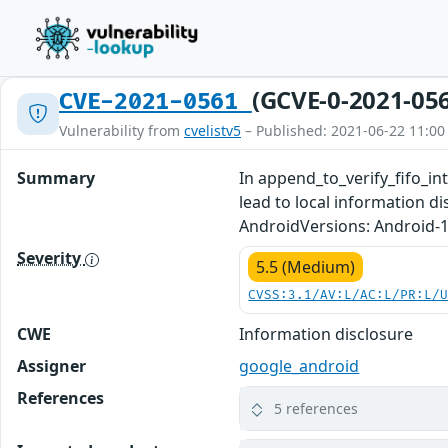
(GCVE-0-2021-05
CVE-2021-0561
Vulnerability from
cvelistv5
– Published: 2021-06-22 11:00
Summary
In append_to_verify_fifo_in
lead to local information d
AndroidVersions: Android-
Severity
5.5 (Medium)
CVSS:3.1/AV:L/AC:L/PR:L/
CWE
Information disclosure
Assigner
google_android
References
5 references