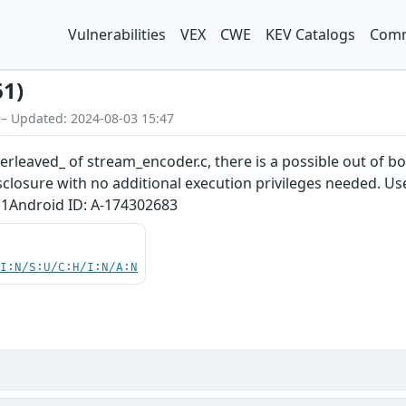
Vulnerabilities
VEX
CWE
KEV Catalogs
Comm
61)
 – Updated: 2024-08-03 15:47
terleaved_ of stream_encoder.c, there is a possible out of 
isclosure with no additional execution privileges needed. Us
11Android ID: A-174302683
UI:N/S:U/C:H/I:N/A:N