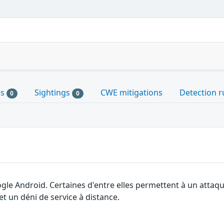
es
Sightings
CWE mitigations
Detection r
0
0
ogle Android. Certaines d'entre elles permettent à un atta
et un déni de service à distance.