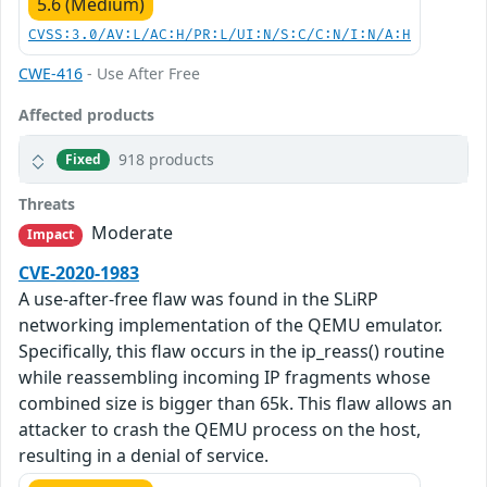
5.6 (Medium)
CVSS:3.0/AV:L/AC:H/PR:L/UI:N/S:C/C:N/I:N/A:H
CWE-416
- Use After Free
Affected products
918 products
Fixed
Threats
Moderate
Impact
CVE-2020-1983
A use-after-free flaw was found in the SLiRP
networking implementation of the QEMU emulator.
Specifically, this flaw occurs in the ip_reass() routine
while reassembling incoming IP fragments whose
combined size is bigger than 65k. This flaw allows an
attacker to crash the QEMU process on the host,
resulting in a denial of service.