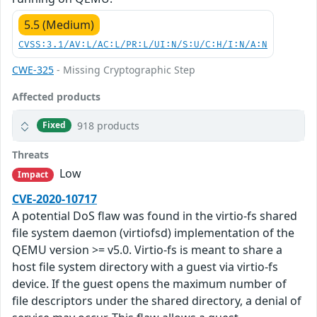
5.5 (Medium)
CVSS:3.1/AV:L/AC:L/PR:L/UI:N/S:U/C:H/I:N/A:N
CWE-325
- Missing Cryptographic Step
Affected products
918 products
Fixed
Threats
Low
Impact
CVE-2020-10717
A potential DoS flaw was found in the virtio-fs shared
file system daemon (virtiofsd) implementation of the
QEMU version >= v5.0. Virtio-fs is meant to share a
host file system directory with a guest via virtio-fs
device. If the guest opens the maximum number of
file descriptors under the shared directory, a denial of