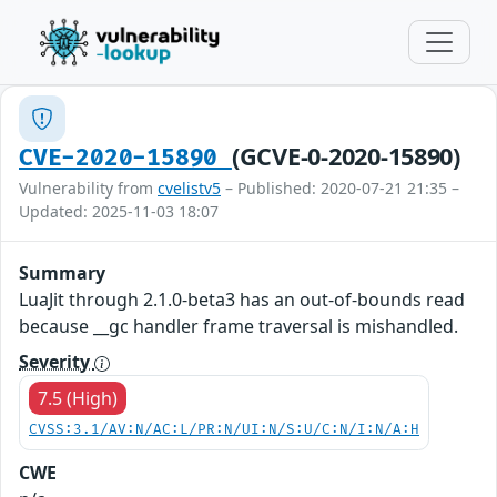
(GCVE-0-2020-15890)
CVE-2020-15890
Vulnerability from
cvelistv5
– Published: 2020-07-21 21:35 –
Updated: 2025-11-03 18:07
Summary
LuaJit through 2.1.0-beta3 has an out-of-bounds read
because __gc handler frame traversal is mishandled.
Severity
7.5 (High)
CVSS:3.1/AV:N/AC:L/PR:N/UI:N/S:U/C:N/I:N/A:H
CWE