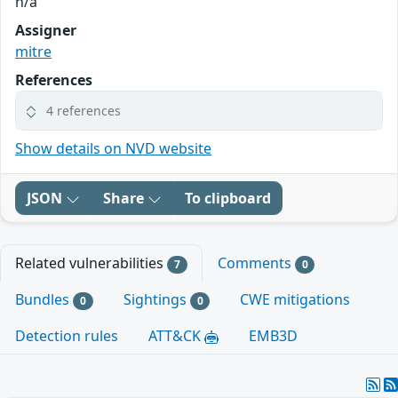
n/a
Assigner
mitre
References
4 references
Show details on NVD website
JSON
Share
To clipboard
Related vulnerabilities
Comments
7
0
Bundles
Sightings
CWE mitigations
0
0
Detection rules
ATT&CK
EMB3D