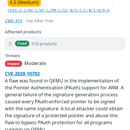
6.5 (Medium)
CVSS:3.1/AV:L/AC:L/PR:L/UI:N/S:C/C:N/I:N/A:H
CWE-416
- Use After Free
Affected products
918 products
Fixed
Threats
Moderate
Impact
CVE-2020-10702
A flaw was found in QEMU in the implementation of
the Pointer Authentication (PAuth) support for ARM. A
general failure of the signature generation process
caused every PAuth-enforced pointer to be signed
with the same signature. A local attacker could obtain
the signature of a protected pointer and abuse this
flaw to bypass PAuth protection for all programs
running on QEMU.