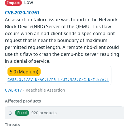
Low
Impact
CVE-2020-10761
An assertion failure issue was found in the Network
Block Device(NBD) Server of the QEMU. This flaw
occurs when an nbd-client sends a spec-compliant
request that is near the boundary of maximum
permitted request length. A remote nbd-client could
use this flaw to crash the qemu-nbd server resulting
in a denial of service.
5.0 (Medium)
CVSS:3.1/AV:N/AC:L/PR:L/UI:N/S:C/C:N/I:N/A:L
CWE-617
- Reachable Assertion
Affected products
920 products
Fixed
Threats