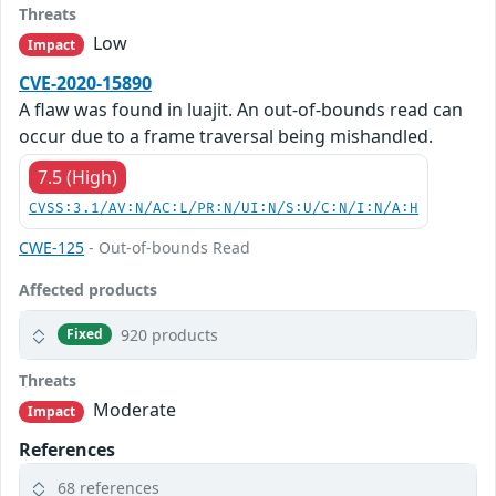
Threats
Low
Impact
CVE-2020-15890
A flaw was found in luajit. An out-of-bounds read can
occur due to a frame traversal being mishandled.
7.5 (High)
CVSS:3.1/AV:N/AC:L/PR:N/UI:N/S:U/C:N/I:N/A:H
CWE-125
- Out-of-bounds Read
Affected products
920 products
Fixed
Threats
Moderate
Impact
References
68 references