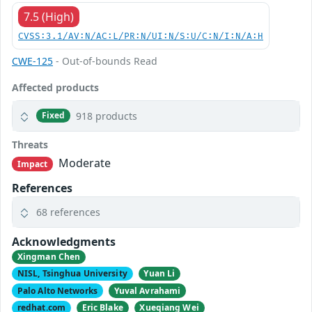
7.5 (High)
CVSS:3.1/AV:N/AC:L/PR:N/UI:N/S:U/C:N/I:N/A:H
CWE-125
- Out-of-bounds Read
Affected products
918 products
Fixed
Threats
Moderate
Impact
References
68 references
Acknowledgments
Xingman Chen
NISL, Tsinghua University
Yuan Li
Palo Alto Networks
Yuval Avrahami
redhat.com
Eric Blake
Xueqiang Wei