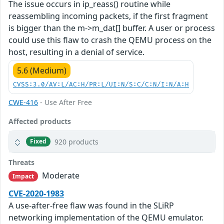
The issue occurs in ip_reass() routine while
reassembling incoming packets, if the first fragment
is bigger than the m->m_dat[] buffer. A user or process
could use this flaw to crash the QEMU process on the
host, resulting in a denial of service.
5.6 (Medium)
CVSS:3.0/AV:L/AC:H/PR:L/UI:N/S:C/C:N/I:N/A:H
CWE-416
- Use After Free
Affected products
920 products
Fixed
Threats
Moderate
Impact
CVE-2020-1983
A use-after-free flaw was found in the SLiRP
networking implementation of the QEMU emulator.