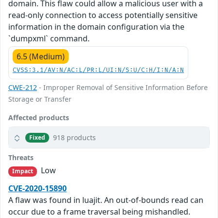
domain. This flaw could allow a malicious user with a
read-only connection to access potentially sensitive
information in the domain configuration via the
`dumpxml` command.
6.5 (Medium)
CVSS:3.1/AV:N/AC:L/PR:L/UI:N/S:U/C:H/I:N/A:N
CWE-212
- Improper Removal of Sensitive Information Before
Storage or Transfer
Affected products
918 products
Fixed
Threats
Low
Impact
CVE-2020-15890
A flaw was found in luajit. An out-of-bounds read can
occur due to a frame traversal being mishandled.