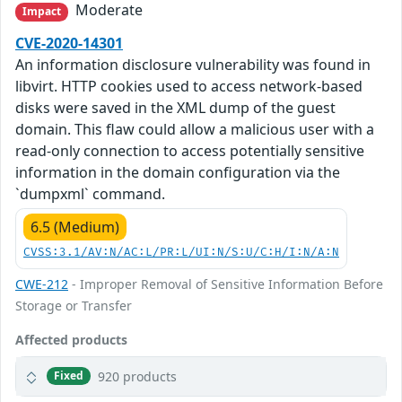
Moderate
Impact
CVE-2020-14301
An information disclosure vulnerability was found in
libvirt. HTTP cookies used to access network-based
disks were saved in the XML dump of the guest
domain. This flaw could allow a malicious user with a
read-only connection to access potentially sensitive
information in the domain configuration via the
`dumpxml` command.
6.5 (Medium)
CVSS:3.1/AV:N/AC:L/PR:L/UI:N/S:U/C:H/I:N/A:N
CWE-212
- Improper Removal of Sensitive Information Before
Storage or Transfer
Affected products
920 products
Fixed