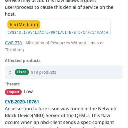
service may occur. This flaw allows a guest
user/process to cause this denial of service on the
host.
6.5 (Medium)
CVSS:3.1/AV:L/AC:L/PR:L/UI:N/S:C/C:N/I:N/A:H
CWE-770
- Allocation of Resources Without Limits or
Throttling
Affected products
918 products
Fixed
Threats
Low
Impact
CVE-2020-10761
An assertion failure issue was found in the Network
Block Device(NBD) Server of the QEMU. This flaw
occurs when an nbd-client sends a spec-compliant