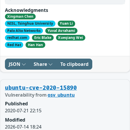
Acknowledgments
Xingman Chen
NISL, Tsinghua University
Yuan Li
Palo Alto Networks
Yuval Avrahami
redhat.com
Eric Blake
Xueqiang Wei
Red Hat
Han Han
JSON
Share
To clipboard
ubuntu-cve-2020-15890
Vulnerability from
osv_ubuntu
Published
2020-07-21 22:15
Modified
2026-07-14 18:24