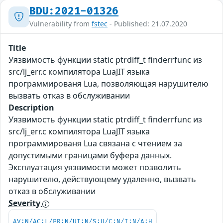
BDU:2021-01326
Vulnerability from
fstec
- Published: 21.07.2020
Title
Уязвимость функции static ptrdiff_t finderrfunc из
src/lj_err.c компилятора LuaJIT языка
программированя Lua, позволяющая нарушителю
вызвать отказ в обслуживании
Description
Уязвимость функции static ptrdiff_t finderrfunc из
src/lj_err.c компилятора LuaJIT языка
программированя Lua связана с чтением за
допустимыми границами буфера данных.
Эксплуатация уязвимости может позволить
нарушителю, действующему удаленно, вызвать
отказ в обслуживании
Severity
AV:N/AC:L/PR:N/UI:N/S:U/C:N/I:N/A:H