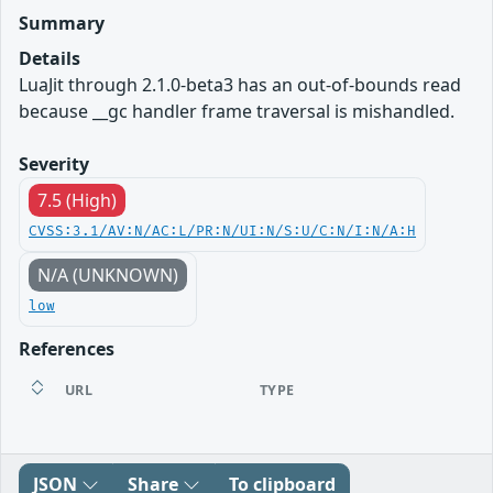
Summary
Details
LuaJit through 2.1.0-beta3 has an out-of-bounds read
because __gc handler frame traversal is mishandled.
Severity
7.5 (High)
CVSS:3.1/AV:N/AC:L/PR:N/UI:N/S:U/C:N/I:N/A:H
N/A (UNKNOWN)
low
References
URL
TYPE
JSON
Share
To clipboard