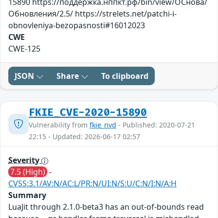
15890 https://поддержка.нппкт.рф/bin/view/ОСнова/
Обновления/2.5/ https://strelets.net/patchi-i-
obnovleniya-bezopasnosti#16012023
CWE
CWE-125
JSON
Share
To clipboard
FKIE_CVE-2020-15890
Vulnerability from
fkie_nvd
- Published: 2020-07-21
22:15 - Updated: 2026-06-17 02:57
Severity
7.5 (High)
-
CVSS:3.1/AV:N/AC:L/PR:N/UI:N/S:U/C:N/I:N/A:H
Summary
LuaJit through 2.1.0-beta3 has an out-of-bounds read