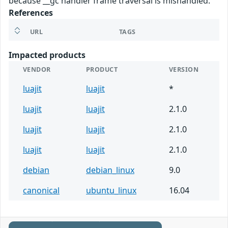
because __gc handler frame traversal is mishandled.
References
URL
TAGS
Impacted products
VENDOR
PRODUCT
VERSION
luajit
luajit
*
luajit
luajit
2.1.0
luajit
luajit
2.1.0
luajit
luajit
2.1.0
debian
debian_linux
9.0
canonical
ubuntu_linux
16.04