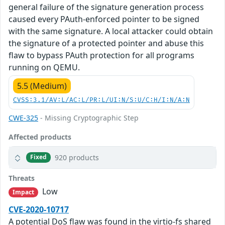
general failure of the signature generation process
caused every PAuth-enforced pointer to be signed
with the same signature. A local attacker could obtain
the signature of a protected pointer and abuse this
flaw to bypass PAuth protection for all programs
running on QEMU.
5.5 (Medium)
CVSS:3.1/AV:L/AC:L/PR:L/UI:N/S:U/C:H/I:N/A:N
CWE-325
- Missing Cryptographic Step
Affected products
920 products
Fixed
Threats
Low
Impact
CVE-2020-10717
A potential DoS flaw was found in the virtio-fs shared