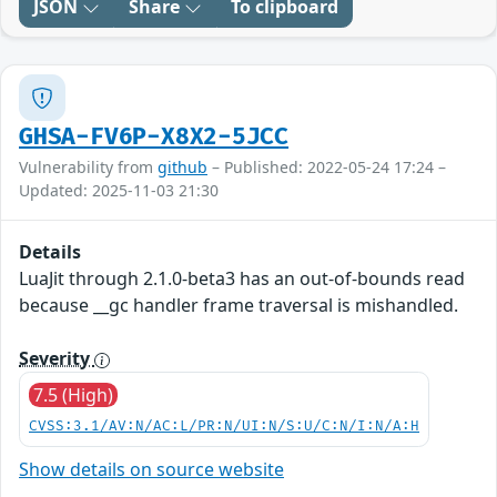
JSON
Share
To clipboard
GHSA-FV6P-X8X2-5JCC
Vulnerability from
github
– Published: 2022-05-24 17:24 –
Updated: 2025-11-03 21:30
Details
LuaJit through 2.1.0-beta3 has an out-of-bounds read
because __gc handler frame traversal is mishandled.
Severity
7.5 (High)
CVSS:3.1/AV:N/AC:L/PR:N/UI:N/S:U/C:N/I:N/A:H
Show details on source website