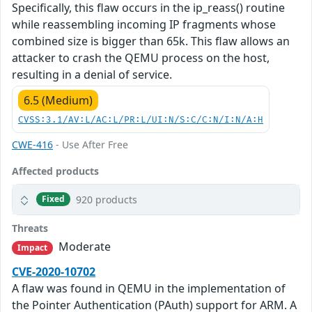
Specifically, this flaw occurs in the ip_reass() routine
while reassembling incoming IP fragments whose
combined size is bigger than 65k. This flaw allows an
attacker to crash the QEMU process on the host,
resulting in a denial of service.
6.5 (Medium)
CVSS:3.1/AV:L/AC:L/PR:L/UI:N/S:C/C:N/I:N/A:H
CWE-416
- Use After Free
Affected products
920 products
Fixed
Threats
Moderate
Impact
CVE-2020-10702
A flaw was found in QEMU in the implementation of
the Pointer Authentication (PAuth) support for ARM. A