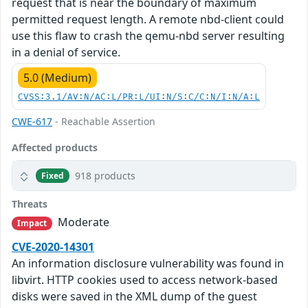
request that is near the boundary of maximum
permitted request length. A remote nbd-client could
use this flaw to crash the qemu-nbd server resulting
in a denial of service.
5.0 (Medium)
CVSS:3.1/AV:N/AC:L/PR:L/UI:N/S:C/C:N/I:N/A:L
CWE-617
- Reachable Assertion
Affected products
918 products
Fixed
Threats
Moderate
Impact
CVE-2020-14301
An information disclosure vulnerability was found in
libvirt. HTTP cookies used to access network-based
disks were saved in the XML dump of the guest