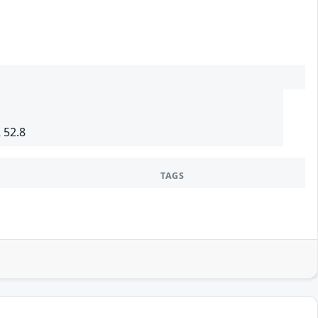
 52.8
TAGS