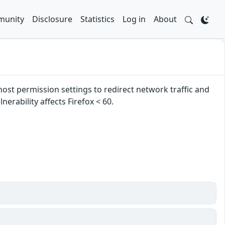
unity
Disclosure
Statistics
Log in
About
ost permission settings to redirect network traffic and
erability affects Firefox < 60.