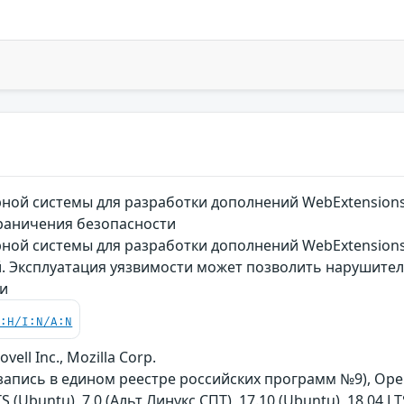
рной системы для разработки дополнений WebExtensions
раничения безопасности
ной системы для разработки дополнений WebExtensions 
. Эксплуатация уязвимости может позволить нарушите
ти
C:H/I:N/A:N
vell Inc., Mozilla Corp.
(запись в едином реестре российских программ №9), Open
TS (Ubuntu), 7.0 (Альт Линукс СПТ), 17.10 (Ubuntu), 18.04 LT