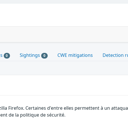
es
Sightings
CWE mitigations
Detection r
0
0
illa Firefox. Certaines d'entre elles permettent à un attaq
nt de la politique de sécurité.