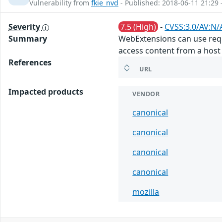
Vulnerability from
fkie_nvd
- Published: 2018-06-11 21:29 
Severity
7.5 (High)
-
CVSS:3.0/AV:N/
Summary
WebExtensions can use reque
access content from a host f
References
URL
Impacted products
VENDOR
canonical
canonical
canonical
canonical
mozilla