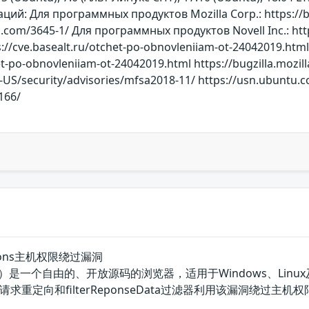
й: Для программных продуктов Mozilla Corp.: https://bu
u.com/3645-1/ Для программных продуктов Novell Inc.: ht
://cve.basealt.ru/otchet-po-obnovleniiam-ot-24042019.htm
het-po-obnovleniiam-ot-24042019.html https://bugzilla.mozi
-US/security/advisories/mfsa2018-11/ https://usn.ubuntu.
166/
tensions主机权限绕过漏洞
（火狐）是一个自由的、开放源码的浏览器，适用于Windows、Linux及MacO
求重定向和filterReponseData过滤器利用该漏洞绕过