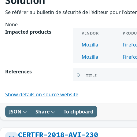
Solution
Se référer au bulletin de sécurité de l'éditeur pour l'obt
None
Impacted products
VENDOR
PRODU
Mozilla
Firefo
Mozilla
Firefo
References
TITLE
Show details on source website
JSON
Share
To clipboard
CERTFR-2018-AVI-230