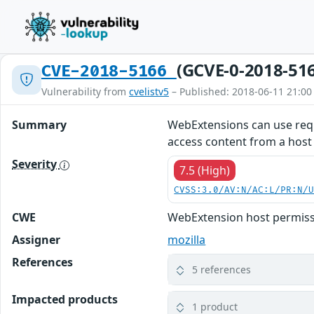
(GCVE-0-2018-51
CVE-2018-5166
Vulnerability from
cvelistv5
– Published: 2018-06-11 21:00
Summary
WebExtensions can use reque
access content from a host f
Severity
7.5 (High)
CVSS:3.0/AV:N/AC:L/PR:N/
CWE
WebExtension host permiss
Assigner
mozilla
References
5 references
Impacted products
1 product