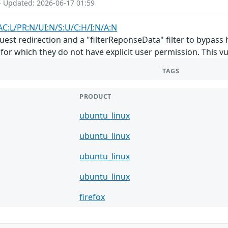
- Updated: 2026-06-17 01:59
AC:L/PR:N/UI:N/S:U/C:H/I:N/A:N
st redirection and a "filterReponseData" filter to bypass h
or which they do not have explicit user permission. This vuln
TAGS
PRODUCT
ubuntu_linux
ubuntu_linux
ubuntu_linux
ubuntu_linux
firefox