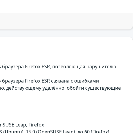
 браузера Firefox ESR, позволяющая нарушителю
браузера Firefox ESR связана с ошибками
лю, действующему удалённо, обойти существующие
SUSE Leap, Firefox
S (Ubuntu), 15.0 (OpenSUSE Leap), до 60 (Firefox)