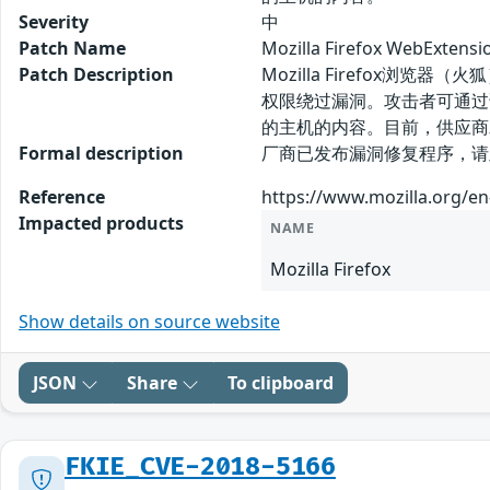
Severity
中
Patch Name
Mozilla Firefox WebE
Patch Description
Mozilla Firefox浏览器
权限绕过漏洞。攻击者可通过请
的主机的内容。目前，供应商
Formal description
厂商已发布漏洞修复程序，请及时关注更新： 
Reference
https://www.mozilla.org/en
Impacted products
NAME
Mozilla Firefox
Show details on source website
JSON
Share
To clipboard
FKIE_CVE-2018-5166