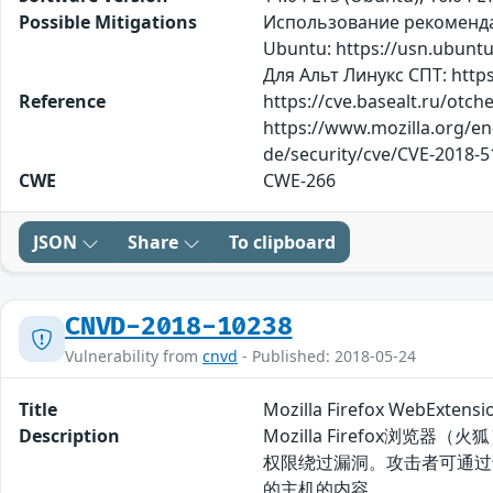
Possible Mitigations
Использование рекомендаци
Ubuntu: https://usn.ubunt
Для Альт Линукс СПТ: https
Reference
https://cve.basealt.ru/otc
https://www.mozilla.org/en
de/security/cve/CVE-2018-5
CWE
CWE-266
JSON
Share
To clipboard
CNVD-2018-10238
Vulnerability from
cnvd
- Published: 2018-05-24
Title
Mozilla Firefox WebEx
Description
Mozilla Firefox浏览器
权限绕过漏洞。攻击者可通过请
的主机的内容。