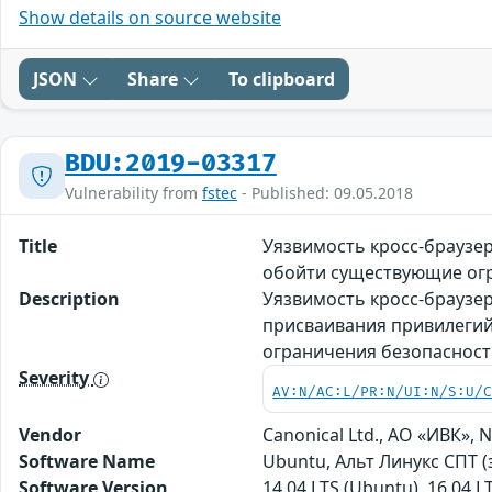
Show details on source website
JSON
Share
To clipboard
BDU:2019-03317
Vulnerability from
fstec
- Published: 09.05.2018
Title
Уязвимость кросс-браузе
обойти существующие ог
Description
Уязвимость кросс-браузер
присваивания привилегий
ограничения безопаснос
Severity
AV:N/AC:L/PR:N/UI:N/S:U/
Vendor
Canonical Ltd., АО «ИВК», No
Software Name
Ubuntu, Альт Линукс СПТ 
Software Version
14.04 LTS (Ubuntu), 16.04 L