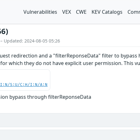
Vulnerabilities
VEX
CWE
KEV Catalogs
Comm
66)
 – Updated: 2024-08-05 05:26
st redirection and a "filterReponseData" filter to bypass h
or which they do not have explicit user permission. This vuln
UI:N/S:U/C:H/I:N/A:N
ion bypass through filterReponseData