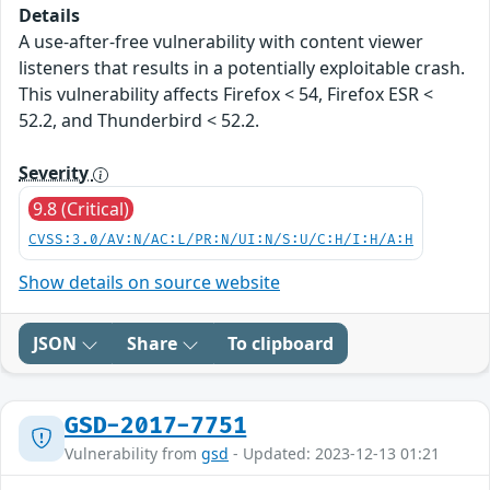
Details
A use-after-free vulnerability with content viewer
listeners that results in a potentially exploitable crash.
This vulnerability affects Firefox < 54, Firefox ESR <
52.2, and Thunderbird < 52.2.
Severity
9.8 (Critical)
CVSS:3.0/AV:N/AC:L/PR:N/UI:N/S:U/C:H/I:H/A:H
Show details on source website
JSON
Share
To clipboard
GSD-2017-7751
Vulnerability from
gsd
- Updated: 2023-12-13 01:21