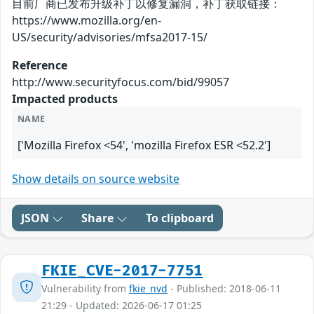
目前厂商已发布升级补丁以修复漏洞，补丁获取链接：
https://www.mozilla.org/en-
US/security/advisories/mfsa2017-15/
Reference
http://www.securityfocus.com/bid/99057
Impacted products
NAME
['Mozilla Firefox <54', 'mozilla Firefox ESR <52.2']
Show details on source website
JSON
Share
To clipboard
FKIE_CVE-2017-7751
Vulnerability from
fkie_nvd
- Published: 2018-06-11
21:29 - Updated: 2026-06-17 01:25