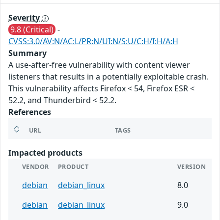
Severity
9.8 (Critical)
-
CVSS:3.0/AV:N/AC:L/PR:N/UI:N/S:U/C:H/I:H/A:H
Summary
A use-after-free vulnerability with content viewer
listeners that results in a potentially exploitable crash.
This vulnerability affects Firefox < 54, Firefox ESR <
52.2, and Thunderbird < 52.2.
References
URL
TAGS
Impacted products
VENDOR
PRODUCT
VERSION
debian
debian_linux
8.0
debian
debian_linux
9.0