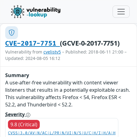
(GCVE-0-2017-7751)
CVE-2017-7751
Vulnerability from
cvelistv5
– Published: 2018-06-11 21:00 –
Updated: 2024-08-05 16:12
Summary
A use-after-free vulnerability with content viewer
listeners that results in a potentially exploitable crash.
This vulnerability affects Firefox < 54, Firefox ESR <
52.2, and Thunderbird < 52.2.
Severity
9.8 (Critical)
CVSS:3.0/AV:N/AC:L/PR:N/UI:N/S:U/C:H/I:H/A:H