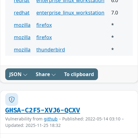
redhat
enterprise_linux_workstation
6.0
redhat
enterprise_linux_workstation
7.0
mozilla
firefox
*
mozilla
firefox
*
mozilla
thunderbird
*
JSON
Share
To clipboard
GHSA-C2F5-XVJ6-QCXV
Vulnerability from
github
– Published: 2022-05-14 03:10 –
Updated: 2025-11-25 18:32