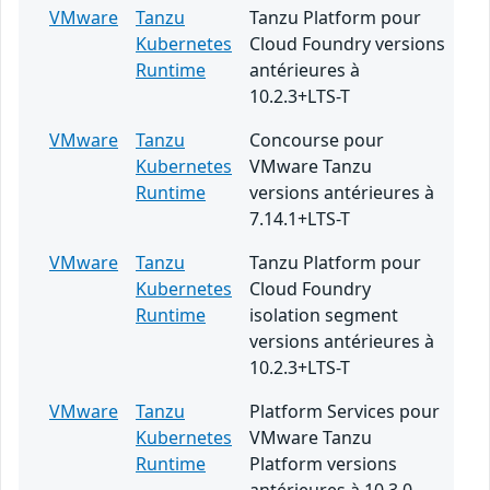
VMware
Tanzu
Tanzu Platform pour
Kubernetes
Cloud Foundry versions
Runtime
antérieures à
10.2.3+LTS-T
VMware
Tanzu
Concourse pour
Kubernetes
VMware Tanzu
Runtime
versions antérieures à
7.14.1+LTS-T
VMware
Tanzu
Tanzu Platform pour
Kubernetes
Cloud Foundry
Runtime
isolation segment
versions antérieures à
10.2.3+LTS-T
VMware
Tanzu
Platform Services pour
Kubernetes
VMware Tanzu
Runtime
Platform versions