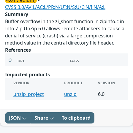
4.0 (Medium)
-
CVSS:3.0/AV:L/AC:L/PR:N/UI:N/S:U/C:N/I:N/A:L
Summary
Buffer overflow in the zi_short function in zipinfo.c in
Info-Zip UnZip 6.0 allows remote attackers to cause a
denial of service (crash) via a large compression
method value in the central directory file header.
References
URL
TAGS
Impacted products
VENDOR
PRODUCT
VERSION
unzip_project
unzip
6.0
JSON
Share
To clipboard