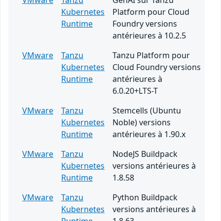
VMware
Tanzu
GenAI sur Tanzu
Kubernetes
Platform pour Cloud
Runtime
Foundry versions
antérieures à 10.2.5
VMware
Tanzu
Tanzu Platform pour
Kubernetes
Cloud Foundry versions
Runtime
antérieures à
6.0.20+LTS-T
VMware
Tanzu
Stemcells (Ubuntu
Kubernetes
Noble) versions
Runtime
antérieures à 1.90.x
VMware
Tanzu
NodeJS Buildpack
Kubernetes
versions antérieures à
Runtime
1.8.58
VMware
Tanzu
Python Buildpack
Kubernetes
versions antérieures à