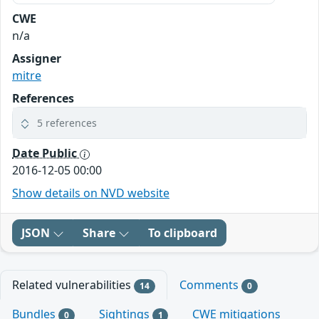
CWE
n/a
Assigner
mitre
References
5 references
Date Public
2016-12-05 00:00
Show details on NVD website
JSON
Share
To clipboard
Related vulnerabilities
Comments
14
0
Bundles
Sightings
CWE mitigations
0
1