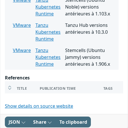
VMware
Tanzu
Stemcells (Ubuntu
Kubernetes
Noble) versions
Runtime
antérieures à 1.103.x
VMware
Tanzu
Tanzu Hub versions
Kubernetes
antérieures à 10.3.0
Runtime
VMware
Tanzu
Stemcells (Ubuntu
Kubernetes
Jammy) versions
Runtime
antérieures à 1.906.x
References
TITLE
PUBLICATION TIME
TAGS
Show details on source website
JSON
Share
To clipboard