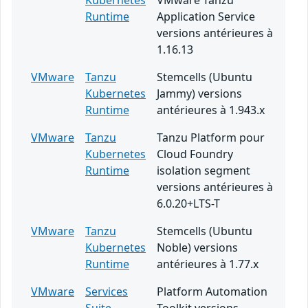
Kubernetes
VMware Tanzu
Runtime
Application Service
versions antérieures à
1.16.13
VMware
Tanzu
Stemcells (Ubuntu
Kubernetes
Jammy) versions
Runtime
antérieures à 1.943.x
VMware
Tanzu
Tanzu Platform pour
Kubernetes
Cloud Foundry
Runtime
isolation segment
versions antérieures à
6.0.20+LTS-T
VMware
Tanzu
Stemcells (Ubuntu
Kubernetes
Noble) versions
Runtime
antérieures à 1.77.x
VMware
Services
Platform Automation