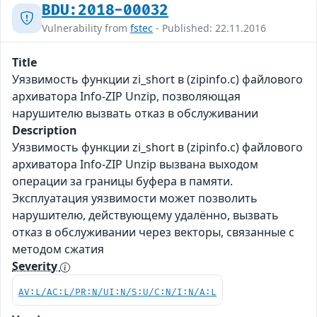
BDU:2018-00032
Vulnerability from
fstec
- Published: 22.11.2016
Title
Уязвимость функции zi_short в (zipinfo.c) файлового
архиватора Info-ZIP Unzip, позволяющая
нарушителю вызвать отказ в обслуживании
Description
Уязвимость функции zi_short в (zipinfo.c) файлового
архиватора Info-ZIP Unzip вызвана выходом
операции за границы буфера в памяти.
Эксплуатация уязвимости может позволить
нарушителю, действующему удалённо, вызвать
отказ в обслуживании через векторы, связанные с
методом сжатия
Severity
AV:L/AC:L/PR:N/UI:N/S:U/C:N/I:N/A:L