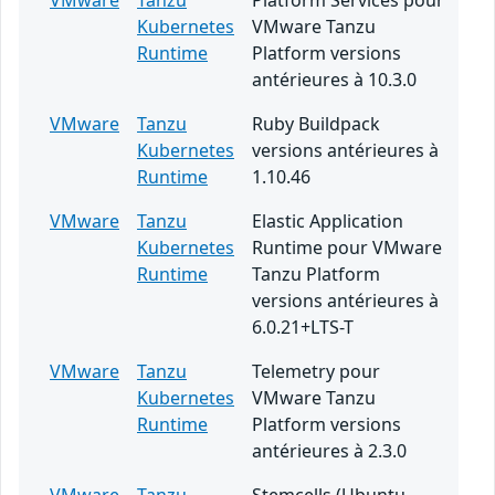
VMware
Tanzu
Platform Services pour
Kubernetes
VMware Tanzu
Runtime
Platform versions
antérieures à 10.3.0
VMware
Tanzu
Ruby Buildpack
Kubernetes
versions antérieures à
Runtime
1.10.46
VMware
Tanzu
Elastic Application
Kubernetes
Runtime pour VMware
Runtime
Tanzu Platform
versions antérieures à
6.0.21+LTS-T
VMware
Tanzu
Telemetry pour
Kubernetes
VMware Tanzu
Runtime
Platform versions
antérieures à 2.3.0