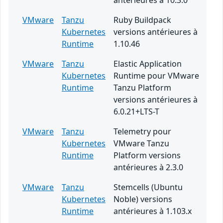
antérieures à 10.3.0
VMware
Tanzu
Ruby Buildpack
Kubernetes
versions antérieures à
Runtime
1.10.46
VMware
Tanzu
Elastic Application
Kubernetes
Runtime pour VMware
Runtime
Tanzu Platform
versions antérieures à
6.0.21+LTS-T
VMware
Tanzu
Telemetry pour
Kubernetes
VMware Tanzu
Runtime
Platform versions
antérieures à 2.3.0
VMware
Tanzu
Stemcells (Ubuntu
Kubernetes
Noble) versions
Runtime
antérieures à 1.103.x