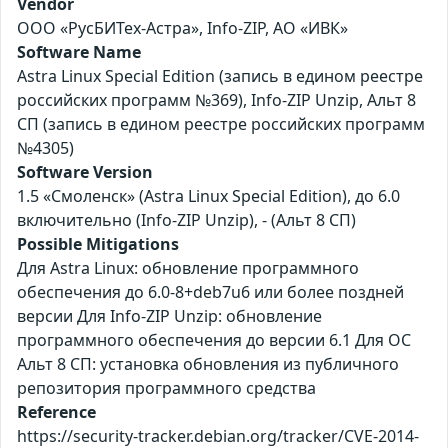
Vendor
ООО «РусБИТех-Астра», Info-ZIP, АО «ИВК»
Software Name
Astra Linux Special Edition (запись в едином реестре
российских программ №369), Info-ZIP Unzip, Альт 8
СП (запись в едином реестре российских программ
№4305)
Software Version
1.5 «Смоленск» (Astra Linux Special Edition), до 6.0
включительно (Info-ZIP Unzip), - (Альт 8 СП)
Possible Mitigations
Для Astra Linux: обновление программного
обеспечения до 6.0-8+deb7u6 или более поздней
версии Для Info-ZIP Unzip: обновление
программного обеспечения до версии 6.1 Для ОС
Альт 8 СП: установка обновления из публичного
репозитория программного средства
Reference
https://security-tracker.debian.org/tracker/CVE-2014-