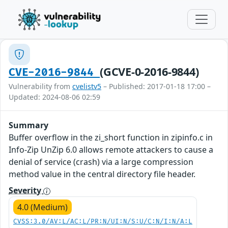
(GCVE-0-2016-9844)
CVE-2016-9844
Vulnerability from
cvelistv5
– Published: 2017-01-18 17:00 –
Updated: 2024-08-06 02:59
Summary
Buffer overflow in the zi_short function in zipinfo.c in
Info-Zip UnZip 6.0 allows remote attackers to cause a
denial of service (crash) via a large compression
method value in the central directory file header.
Severity
4.0 (Medium)
CVSS:3.0/AV:L/AC:L/PR:N/UI:N/S:U/C:N/I:N/A:L