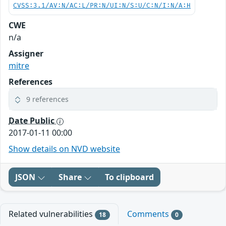
CVSS:3.1/AV:N/AC:L/PR:N/UI:N/S:U/C:N/I:N/A:H
CWE
n/a
Assigner
mitre
References
9 references
Date Public
2017-01-11 00:00
Show details on NVD website
JSON
Share
To clipboard
Related vulnerabilities
Comments
18
0