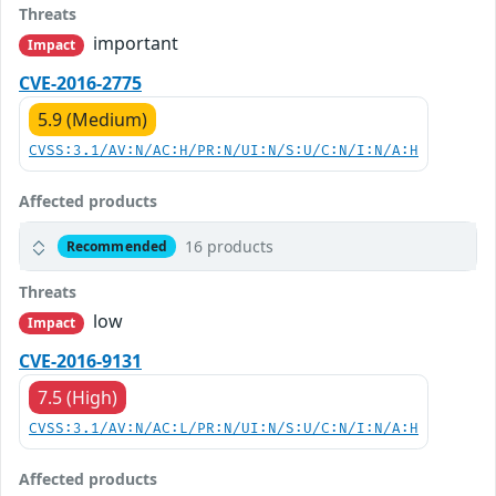
Threats
important
Impact
CVE-2016-2775
5.9 (Medium)
CVSS:3.1/AV:N/AC:H/PR:N/UI:N/S:U/C:N/I:N/A:H
Affected products
16 products
Recommended
Threats
low
Impact
CVE-2016-9131
7.5 (High)
CVSS:3.1/AV:N/AC:L/PR:N/UI:N/S:U/C:N/I:N/A:H
Affected products