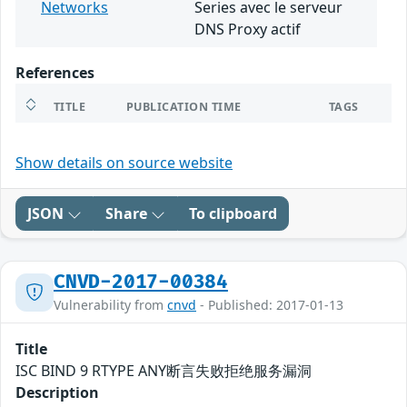
Networks
Series avec le serveur
DNS Proxy actif
References
TITLE
PUBLICATION TIME
TAGS
Show details on source website
JSON
Share
To clipboard
CNVD-2017-00384
Vulnerability from
cnvd
- Published: 2017-01-13
Title
ISC BIND 9 RTYPE ANY断言失败拒绝服务漏洞
Description