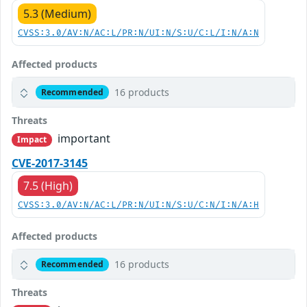
5.3 (Medium)
CVSS:3.0/AV:N/AC:L/PR:N/UI:N/S:U/C:L/I:N/A:N
Affected products
16 products
Recommended
Threats
important
Impact
CVE-2017-3145
7.5 (High)
CVSS:3.0/AV:N/AC:L/PR:N/UI:N/S:U/C:N/I:N/A:H
Affected products
16 products
Recommended
Threats