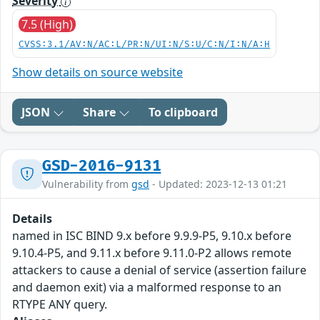
Severity
7.5 (High)
CVSS:3.1/AV:N/AC:L/PR:N/UI:N/S:U/C:N/I:N/A:H
Show details on source website
JSON
Share
To clipboard
GSD-2016-9131
Vulnerability from
gsd
- Updated: 2023-12-13 01:21
Details
named in ISC BIND 9.x before 9.9.9-P5, 9.10.x before
9.10.4-P5, and 9.11.x before 9.11.0-P2 allows remote
attackers to cause a denial of service (assertion failure
and daemon exit) via a malformed response to an
RTYPE ANY query.