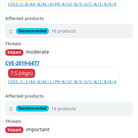
CVSS:3.0/AV:N/AC:H/PR:N/UI:N/S:U/C:N/I:N/A:H
Affected products
16 products
Recommended
Threats
moderate
Impact
CVE-2019-6477
7.5 (High)
CVSS:3.1/AV:N/AC:L/PR:N/UI:N/S:U/C:N/I:N/A:H
Affected products
16 products
Recommended
Threats
important
Impact