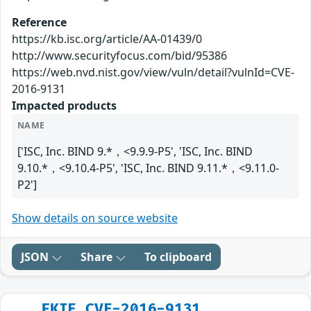
Reference
https://kb.isc.org/article/AA-01439/0
http://www.securityfocus.com/bid/95386
https://web.nvd.nist.gov/view/vuln/detail?vulnId=CVE-
2016-9131
Impacted products
NAME
['ISC, Inc. BIND 9.*，<9.9.9-P5', 'ISC, Inc. BIND
9.10.*，<9.10.4-P5', 'ISC, Inc. BIND 9.11.*，<9.11.0-
P2']
Show details on source website
JSON
Share
To clipboard
FKIE_CVE-2016-9131