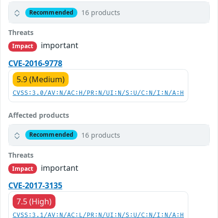
16 products
Recommended
Threats
important
Impact
CVE-2016-9778
5.9 (Medium)
CVSS:3.0/AV:N/AC:H/PR:N/UI:N/S:U/C:N/I:N/A:H
Affected products
16 products
Recommended
Threats
important
Impact
CVE-2017-3135
7.5 (High)
CVSS:3.1/AV:N/AC:L/PR:N/UI:N/S:U/C:N/I:N/A:H