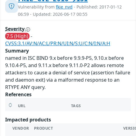
Vulnerability from
fkie_nvd
- Published: 2017-01-12
06:59 - Updated: 2026-06-17 00:55
Severity
7.5 (High)
-
CVSS:3.1/AV:N/AC:L/PR:N/UI:N/S:U/C:N/I:N/A:H
Summary
named in ISC BIND 9.x before 9.9.9-P5, 9.10.x before
9.10.4-P5, and 9.11.x before 9.11.0-P2 allows remote
attackers to cause a denial of service (assertion failure
and daemon exit) via a malformed response to an
RTYPE ANY query.
References
URL
TAGS
Impacted products
VENDOR
PRODUCT
VERSI