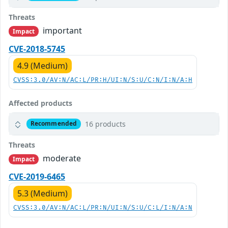
Threats
important
Impact
CVE-2018-5745
4.9 (Medium)
CVSS:3.0/AV:N/AC:L/PR:H/UI:N/S:U/C:N/I:N/A:H
Affected products
16 products
Recommended
Threats
moderate
Impact
CVE-2019-6465
5.3 (Medium)
CVSS:3.0/AV:N/AC:L/PR:N/UI:N/S:U/C:L/I:N/A:N