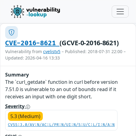
(GCVE-0-2016-8621)
CVE-2016-8621
Vulnerability from
cvelistv5
– Published: 2018-07-31 22:00 –
Updated: 2026-04-16 13:33
Summary
The `curl_getdate` function in curl before version
7.51.0 is vulnerable to an out of bounds read if it
receives an input with one digit short.
Severity
5.3 (Medium)
CVSS:3.0/AV:N/AC:L/PR:N/UI:N/S:U/C:L/I:N/A:N