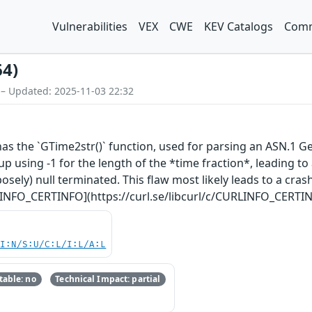
Vulnerabilities
VEX
CWE
KEV Catalogs
Comm
64)
 – Updated: 2025-11-03 22:32
d
as the `GTime2str()` function, used for parsing an ASN.1 Gen
up using -1 for the length of the *time fraction*, leading to
posely) null terminated. This flaw most likely leads to a cra
INFO_CERTINFO](https://curl.se/libcurl/c/CURLINFO_CERTINF
UI:N/S:U/C:L/I:L/A:L
able: no
Technical Impact: partial