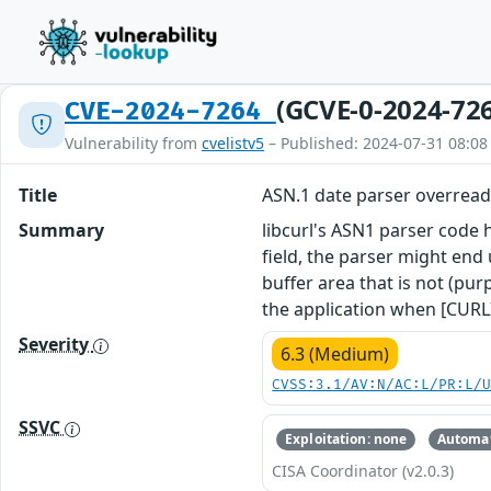
(GCVE-0-2024-72
CVE-2024-7264
Vulnerability from
cvelistv5
– Published: 2024-07-31 08:08
Title
ASN.1 date parser overrea
Summary
libcurl's ASN1 parser code h
field, the parser might end 
buffer area that is not (pur
the application when [CURL
Severity
6.3 (Medium)
CVSS:3.1/AV:N/AC:L/PR:L/
SSVC
Exploitation: none
Automat
CISA Coordinator (v2.0.3)