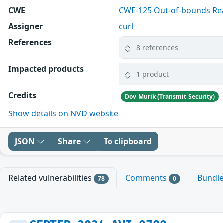
CWE
CWE-125 Out-of-bounds Re
Assigner
curl
References
8 references
Impacted products
1 product
Credits
Dov Murik (Transmit Security)
Show details on NVD website
JSON
Share
To clipboard
Related vulnerabilities
Comments
Bundl
78
0