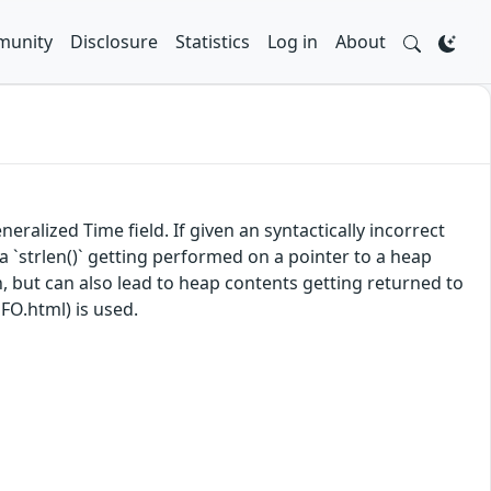
unity
Disclosure
Statistics
Log in
About
eralized Time field. If given an syntactically incorrect
 a `strlen()` getting performed on a pointer to a heap
sh, but can also lead to heap contents getting returned to
O.html) is used.