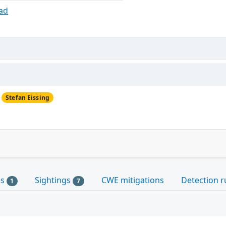
ad
Stefan Eissing
es
Sightings
CWE mitigations
Detection r
1
7