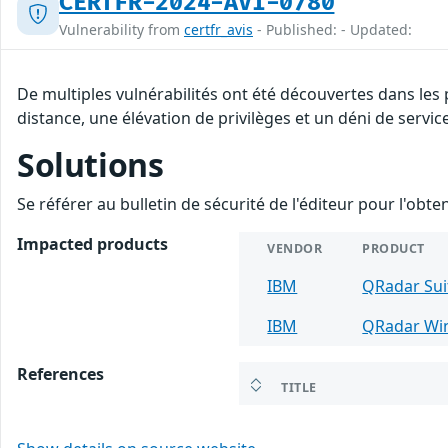
CERTFR-2024-AVI-0780
Vulnerability from
certfr_avis
- Published: - Updated:
De multiples vulnérabilités ont été découvertes dans les
distance, une élévation de privilèges et un déni de servic
Solutions
Se référer au bulletin de sécurité de l'éditeur pour l'obt
Impacted products
VENDOR
PRODUCT
IBM
QRadar Sui
IBM
QRadar Win
References
TITLE