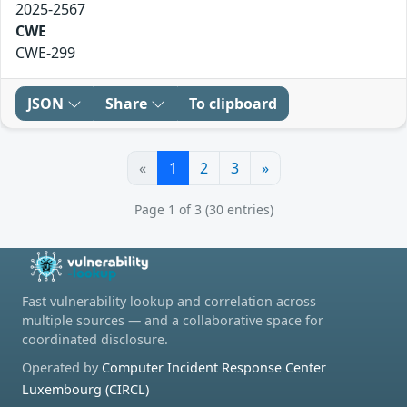
2025-2567
CWE
CWE-299
JSON
Share
To clipboard
«
1
2
3
»
Page 1 of 3 (30 entries)
Fast vulnerability lookup and correlation across
multiple sources — and a collaborative space for
coordinated disclosure.
Operated by
Computer Incident Response Center
Luxembourg (CIRCL)