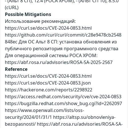
- (Альт 8 СП), 12.4 (РОСА ХРОМ), - (АЛЬТ СП 10), 8.5.0
(cURL)
Possible Mitigations
Использование рекомендаций:
https://curl.se/docs/CVE-2024-0853.html
https://github.com/curl/curl/commit/c28e9478cb2548
848ec Для ОС Альт 8 СП: установка обновления из
публичного репозитория программного средства
Для операционной системы РОСА ХРОМ:
https://abf.rosa.ru/advisories/ROSA-SA-2025-2567
Reference
https://curl.se/docs/CVE-2024-0853.html
https://curl.se/docs/CVE-2024-0853.json
https://hackerone.com/reports/2298922
https://access.redhat.com/security/cve/cve-2024-0853
https://bugzilla.redhat.com/show_bug.cgi?id=2262097
https://www.openwall.com/lists/oss-
security/2024/01/31/1 https://altsp.su/obnovleniya-
bezopasnosti/ https://abf.rosa.ru/advisories/ROSA-SA-