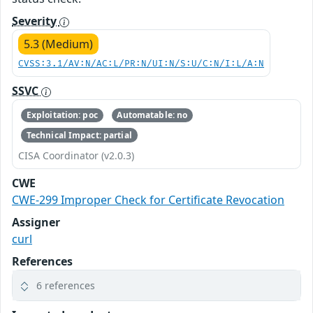
Severity
5.3 (Medium)
CVSS:3.1/AV:N/AC:L/PR:N/UI:N/S:U/C:N/I:L/A:N
SSVC
Exploitation: poc
Automatable: no
Technical Impact: partial
CISA Coordinator (v2.0.3)
CWE
CWE-299 Improper Check for Certificate Revocation
Assigner
curl
References
6 references