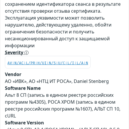
сохранением идентификатора сеанса в результате
отсутствия проверки отзыва сертификата.
Эксплуатация уязвимости может позволить
нарушителю, действующему удаленно, обойти
ограничения безопасности и получить
несанкционированный доступ к защищаемой
информации
Severity
AV:N/AC:L/PR:H/UI:N/S:U/C:L/I:L/A:N
Vendor
АО «ИВК», АО «НТЦ ИТ РОСА», Daniel Stenberg
Software Name
Альт 8 СП (запись в едином реестре российских
программ №4305), РОСА ХРОМ (запись в едином
реестре российских программ №1607), АЛЬТ СП 10,
cURL
Software Version