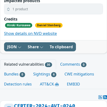
Impacted products
1 product
Credits
Hiroki Kurosawa
Daniel Stenberg
Show details on NVD website
JSON
Share
To clipboard
Related vulnerabilities
Comments
30
0
Bundles
Sightings
CWE mitigations
0
6
Detection rules
ATT&CK
EMB3D
CERTFR-2024-AVI-0240