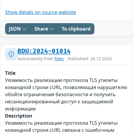
Show details on source website
JSON
Share
To clipboard
BDU:2024-01014
Vulnerability from
fstec
- Published: 29.12.2023
Title
Уязвимость реализации протокола TLS утилиты
командной строки cURL, позволяющая нарушителю
обойти ограничения безопасности и получить
несанкционированный доступ к защищаемой
информации
Description
Уязвимость реализации протокола TLS утилиты
командной строки cURL связана с ошибочным