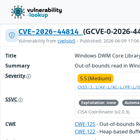
(GCVE-0-2026-4
CVE-2026-44814
Vulnerability from
cvelistv5
– Published: 2026-06-09 17:06
Title
Windows DWM Core Library 
Summary
Out-of-bounds read in Wind
Severity
5.5 (Medium)
CVSS:3.1/AV:L/AC:L/PR:L/
SSVC
Exploitation: none
Automat
CISA Coordinator (v2.0.3)
CWE
CWE-125
- Out-of-bounds 
CWE-122
- Heap-based Buff