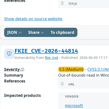
References
TITLE
Show details on source website
JSON
Share
To clipboard
FKIE_CVE-2026-44814
Vulnerability from
fkie_nvd
- Published: 2026-06-09 17:17 
Severity
5.5 (Medium)
-
CVSS:3.1/AV
Summary
Out-of-bounds read in Wind
References
URL
Impacted products
VENDOR
microsoft