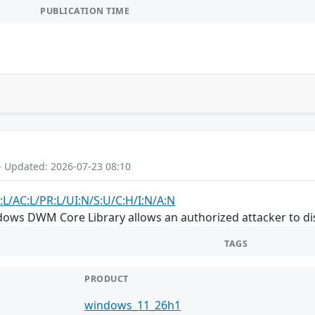
PUBLICATION TIME
- Updated: 2026-07-23 08:10
:L/AC:L/PR:L/UI:N/S:U/C:H/I:N/A:N
ows DWM Core Library allows an authorized attacker to disc
TAGS
PRODUCT
windows_11_26h1