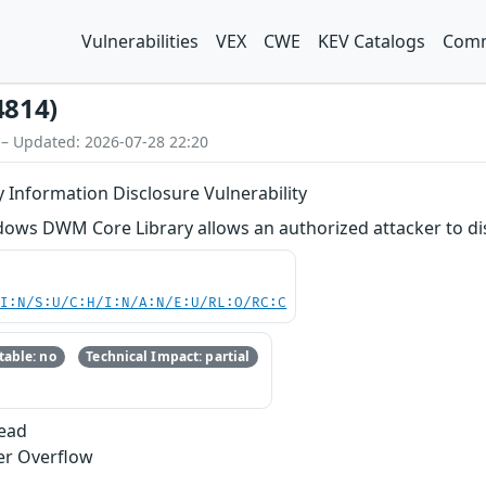
Vulnerabilities
VEX
CWE
KEV Catalogs
Comm
4814)
 – Updated: 2026-07-28 22:20
Information Disclosure Vulnerability
ows DWM Core Library allows an authorized attacker to disc
UI:N/S:U/C:H/I:N/A:N/E:U/RL:O/RC:C
able: no
Technical Impact: partial
Read
er Overflow