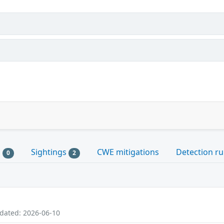
s
Sightings
CWE mitigations
Detection ru
0
2
pdated: 2026-06-10