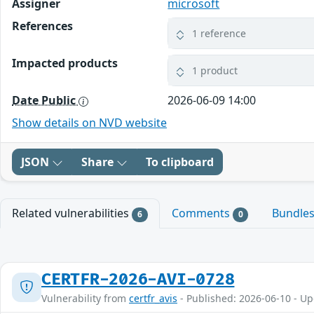
Assigner
microsoft
References
1 reference
Impacted products
1 product
Date Public
2026-06-09 14:00
Show details on NVD website
JSON
Share
To clipboard
Related vulnerabilities
Comments
Bundle
6
0
CERTFR-2026-AVI-0728
Vulnerability from
certfr_avis
- Published: 2026-06-10 - U