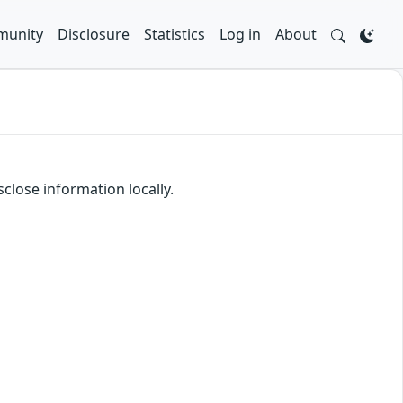
unity
Disclosure
Statistics
Log in
About
lose information locally.