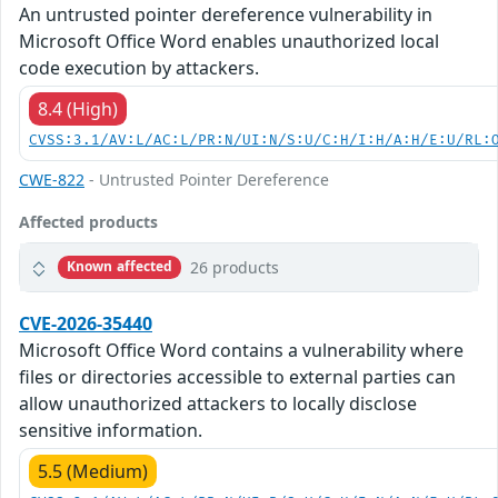
An untrusted pointer dereference vulnerability in
Microsoft Office Word enables unauthorized local
code execution by attackers.
8.4 (High)
CVSS:3.1/AV:L/AC:L/PR:N/UI:N/S:U/C:H/I:H/A:H/E:U/RL:
CWE-822
- Untrusted Pointer Dereference
Affected products
26 products
Known affected
CVE-2026-35440
Microsoft Office Word contains a vulnerability where
files or directories accessible to external parties can
allow unauthorized attackers to locally disclose
sensitive information.
5.5 (Medium)