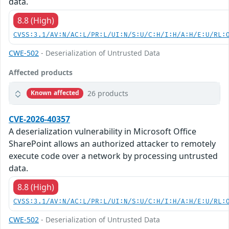
data.
8.8 (High)
CVSS:3.1/AV:N/AC:L/PR:L/UI:N/S:U/C:H/I:H/A:H/E:U/RL:
CWE-502
- Deserialization of Untrusted Data
Affected products
26 products
Known affected
CVE-2026-40357
A deserialization vulnerability in Microsoft Office
SharePoint allows an authorized attacker to remotely
execute code over a network by processing untrusted
data.
8.8 (High)
CVSS:3.1/AV:N/AC:L/PR:L/UI:N/S:U/C:H/I:H/A:H/E:U/RL:
CWE-502
- Deserialization of Untrusted Data