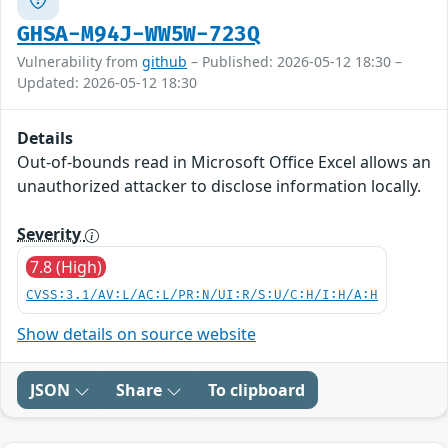
GHSA-M94J-WW5W-723Q
Vulnerability from
github
– Published: 2026-05-12 18:30 –
Updated: 2026-05-12 18:30
Details
Out-of-bounds read in Microsoft Office Excel allows an
unauthorized attacker to disclose information locally.
Severity
7.8 (High)
CVSS:3.1/AV:L/AC:L/PR:N/UI:R/S:U/C:H/I:H/A:H
Show details on source website
JSON
Share
To clipboard