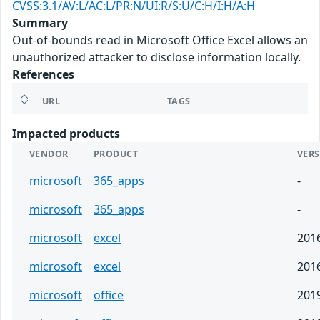
CVSS:3.1/AV:L/AC:L/PR:N/UI:R/S:U/C:H/I:H/A:H
Summary
Out-of-bounds read in Microsoft Office Excel allows an
unauthorized attacker to disclose information locally.
References
URL
TAGS
Impacted products
VENDOR
PRODUCT
VER
microsoft
365_apps
-
microsoft
365_apps
-
microsoft
excel
201
microsoft
excel
201
microsoft
office
201