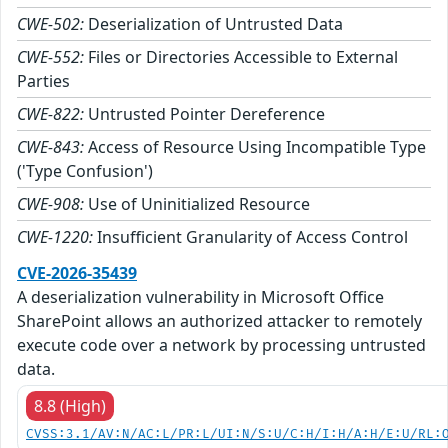
CWE-502:
Deserialization of Untrusted Data
CWE-552:
Files or Directories Accessible to External
Parties
CWE-822:
Untrusted Pointer Dereference
CWE-843:
Access of Resource Using Incompatible Type
('Type Confusion')
CWE-908:
Use of Uninitialized Resource
CWE-1220:
Insufficient Granularity of Access Control
CVE-2026-35439
A deserialization vulnerability in Microsoft Office
SharePoint allows an authorized attacker to remotely
execute code over a network by processing untrusted
data.
8.8 (High)
CVSS:3.1/AV:N/AC:L/PR:L/UI:N/S:U/C:H/I:H/A:H/E:U/RL: