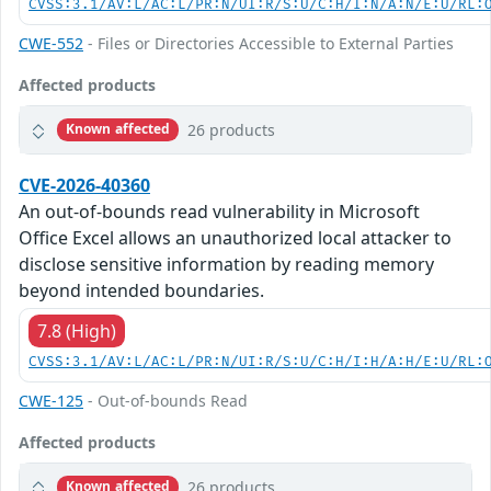
CVSS:3.1/AV:L/AC:L/PR:N/UI:R/S:U/C:H/I:N/A:N/E:U/RL:
CWE-552
- Files or Directories Accessible to External Parties
Affected products
26 products
Known affected
CVE-2026-40360
An out-of-bounds read vulnerability in Microsoft
Office Excel allows an unauthorized local attacker to
disclose sensitive information by reading memory
beyond intended boundaries.
7.8 (High)
CVSS:3.1/AV:L/AC:L/PR:N/UI:R/S:U/C:H/I:H/A:H/E:U/RL:
CWE-125
- Out-of-bounds Read
Affected products
26 products
Known affected