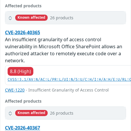
Affected products
26 products
Known affected
CVE-2026-40365
An insufficient granularity of access control
vulnerability in Microsoft Office SharePoint allows an
authorized attacker to remotely execute code over a
network.
8.8 (High)
CVSS:3.1/AV:N/AC:L/PR:L/UI:N/S:U/C:H/I:H/A:H/E:U/RL:
CWE-1220
- Insufficient Granularity of Access Control
Affected products
26 products
Known affected
CVE-2026-40367