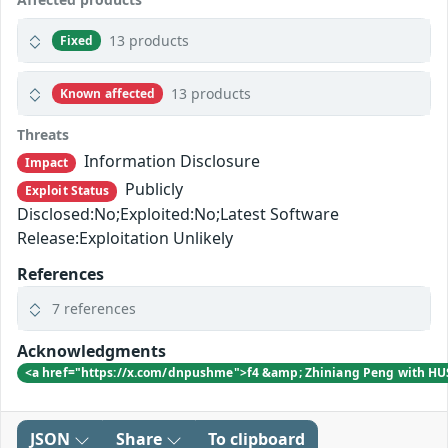
13 products
Fixed
13 products
Known affected
Threats
Information Disclosure
Impact
Publicly
Exploit Status
Disclosed:No;Exploited:No;Latest Software
Release:Exploitation Unlikely
References
7 references
Acknowledgments
<a href="https://x.com/dnpushme">f4 &amp; Zhiniang Peng with HU
JSON
Share
To clipboard