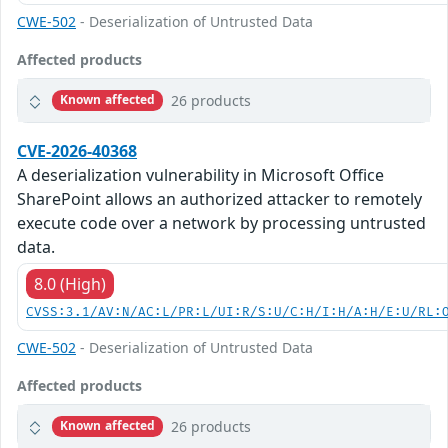
CWE-502
- Deserialization of Untrusted Data
Affected products
26 products
Known affected
CVE-2026-40368
A deserialization vulnerability in Microsoft Office
SharePoint allows an authorized attacker to remotely
execute code over a network by processing untrusted
data.
8.0 (High)
CVSS:3.1/AV:N/AC:L/PR:L/UI:R/S:U/C:H/I:H/A:H/E:U/RL:
CWE-502
- Deserialization of Untrusted Data
Affected products
26 products
Known affected