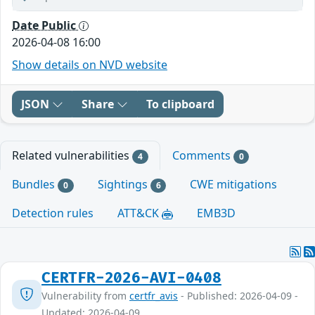
Date Public
2026-04-08 16:00
Show details on NVD website
JSON
Share
To clipboard
Related vulnerabilities
Comments
4
0
Bundles
Sightings
CWE mitigations
0
6
Detection rules
ATT&CK
EMB3D
CERTFR-2026-AVI-0408
Vulnerability from
certfr_avis
- Published: 2026-04-09 -
Updated: 2026-04-09