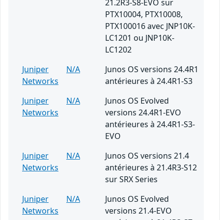
21.2R3-S8-EVO sur
PTX10004, PTX10008,
PTX100016 avec JNP10K-
LC1201 ou JNP10K-
LC1202
Juniper
N/A
Junos OS versions 24.4R1
Networks
antérieures à 24.4R1-S3
Juniper
N/A
Junos OS Evolved
Networks
versions 24.4R1-EVO
antérieures à 24.4R1-S3-
EVO
Juniper
N/A
Junos OS versions 21.4
Networks
antérieures à 21.4R3-S12
sur SRX Series
Juniper
N/A
Junos OS Evolved
Networks
versions 21.4-EVO