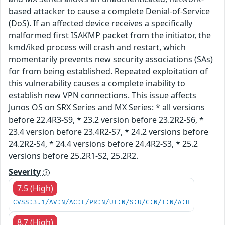
based attacker to cause a complete Denial-of-Service
(DoS). If an affected device receives a specifically
malformed first ISAKMP packet from the initiator, the
kmd/iked process will crash and restart, which
momentarily prevents new security associations (SAs)
for from being established. Repeated exploitation of
this vulnerability causes a complete inability to
establish new VPN connections. This issue affects
Junos OS on SRX Series and MX Series: * all versions
before 22.4R3-S9, * 23.2 version before 23.2R2-S6, *
23.4 version before 23.4R2-S7, * 24.2 versions before
24.2R2-S4, * 24.4 versions before 24.4R2-S3, * 25.2
versions before 25.2R1-S2, 25.2R2.
Severity
7.5 (High)
CVSS:3.1/AV:N/AC:L/PR:N/UI:N/S:U/C:N/I:N/A:H
8.7 (High)