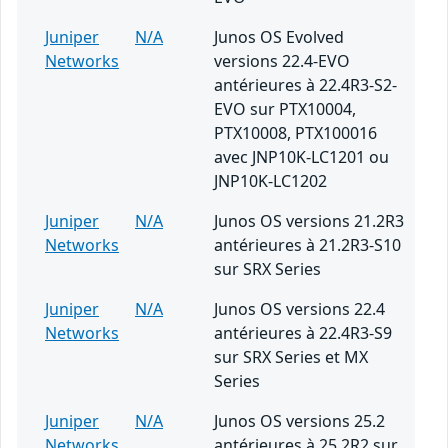
Juniper
N/A
Junos OS Evolved
Networks
versions 22.4-EVO
antérieures à 22.4R3-S2-
EVO sur PTX10004,
PTX10008, PTX100016
avec JNP10K-LC1201 ou
JNP10K-LC1202
Juniper
N/A
Junos OS versions 21.2R3
Networks
antérieures à 21.2R3-S10
sur SRX Series
Juniper
N/A
Junos OS versions 22.4
Networks
antérieures à 22.4R3-S9
sur SRX Series et MX
Series
Juniper
N/A
Junos OS versions 25.2
Networks
antérieures à 25.2R2 sur