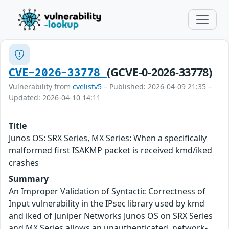
(GCVE-0-2026-33778)
CVE-2026-33778
Vulnerability from
cvelistv5
– Published: 2026-04-09 21:35 –
Updated: 2026-04-10 14:11
Title
Junos OS: SRX Series, MX Series: When a specifically
malformed first ISAKMP packet is received kmd/iked
crashes
Summary
An Improper Validation of Syntactic Correctness of
Input vulnerability in the IPsec library used by kmd
and iked of Juniper Networks Junos OS on SRX Series
and MX Series allows an unauthenticated, network-