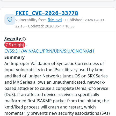
FKIE_CVE-2026-33778
Vulnerability from
fkie_nvd
- Published: 2026-04-09
22:16 - Updated: 2026-06-17 10:38
Severity
7.5 (High)
-
CVSS:3.1/AV:N/AC:L/PR:N/UI:N/S:U/C:N/I:N/A:H
Summary
An Improper Validation of Syntactic Correctness of
Input vulnerability in the IPsec library used by kmd
and iked of Juniper Networks Junos OS on SRX Series
and MX Series allows an unauthenticated, network-
based attacker to cause a complete Denial-of-Service
(DoS). If an affected device receives a specifically
malformed first ISAKMP packet from the initiator, the
kmd/iked process will crash and restart, which
momentarily prevents new security associations (SAs)