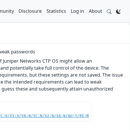
unity
Disclosure
Statistics
Log in
About
 weak passwords
f Juniper Networks CTP OS might allow an
d potentially take full control of the device. The
irements, but these settings are not saved. The issue
ce the intended requirements can lead to weak
an guess these and subsequently attain unauthorized
VC:H/VI:H/VA:N/SC:N/SI:N/SA:N/AU:Y/RE:M