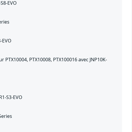
2-S8-EVO
eries
S8-EVO
sur PTX10004, PTX10008, PTX100016 avec JNP10K-
4R1-S3-EVO
Series