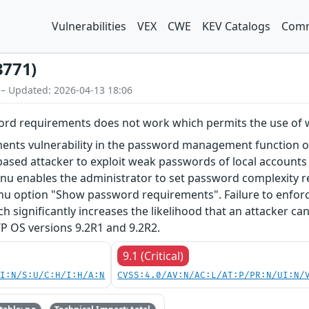
Vulnerabilities
VEX
CWE
KEV Catalogs
Comm
3771)
 – Updated: 2026-04-13 18:06
ord requirements does not work which permits the use of
nts vulnerability in the password management function o
sed attacker to exploit weak passwords of local accounts an
nables the administrator to set password complexity requ
enu option "Show password requirements". Failure to enfor
 significantly increases the likelihood that an attacker c
CTP OS versions 9.2R1 and 9.2R2.
9.1 (Critical)
UI:N/S:U/C:H/I:H/A:N
CVSS:4.0/AV:N/AC:L/AT:P/PR:N/UI:N/