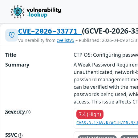
(GCVE-0-2026-3
CVE-2026-33771
Vulnerability from
cvelistv5
– Published: 2026-04-09 21:33
Title
CTP OS: Configuring passw
Summary
A Weak Password Requireme
unauthenticated, network-ba
password management menu e
can be verified with the m
passwords being used, which
access. This issue affects 
Severity
7.4 (High)
CVSS:3.1/AV:N/AC:H/PR:N/
SSVC