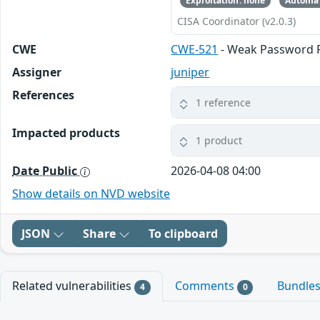
Exploitation: none
Automat
CISA Coordinator (v2.0.3)
CWE
CWE-521
- Weak Password 
Assigner
juniper
References
1 reference
Impacted products
1 product
Date Public
2026-04-08 04:00
Show details on NVD website
JSON
Share
To clipboard
Related vulnerabilities
Comments
Bundle
4
0