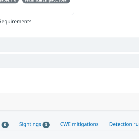
able: no
Technical Impact: total
Requirements
s
Sightings
CWE mitigations
Detection ru
0
3