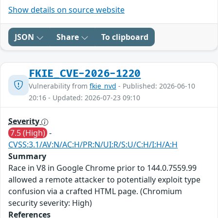
Show details on source website
JSON
Share
To clipboard
FKIE_CVE-2026-1220
Vulnerability from
fkie_nvd
- Published: 2026-06-10
20:16 - Updated: 2026-07-23 09:10
Severity
7.5 (High)
-
CVSS:3.1/AV:N/AC:H/PR:N/UI:R/S:U/C:H/I:H/A:H
Summary
Race in V8 in Google Chrome prior to 144.0.7559.99
allowed a remote attacker to potentially exploit type
confusion via a crafted HTML page. (Chromium
security severity: High)
References