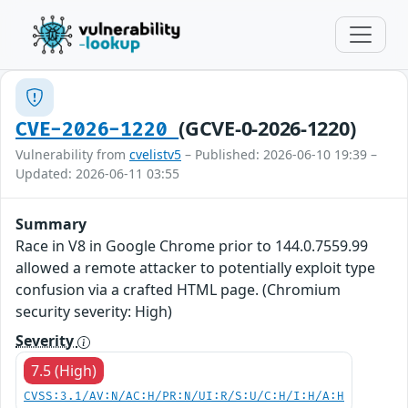
(GCVE-0-2026-1220)
CVE-2026-1220
Vulnerability from
cvelistv5
– Published: 2026-06-10 19:39 –
Updated: 2026-06-11 03:55
Summary
Race in V8 in Google Chrome prior to 144.0.7559.99
allowed a remote attacker to potentially exploit type
confusion via a crafted HTML page. (Chromium
security severity: High)
Severity
7.5 (High)
CVSS:3.1/AV:N/AC:H/PR:N/UI:R/S:U/C:H/I:H/A:H