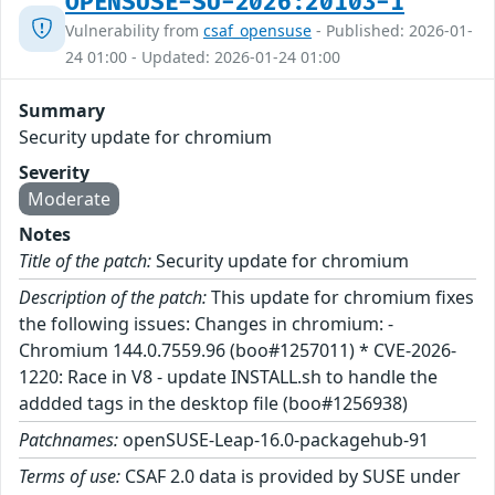
OPENSUSE-SU-2026:20103-1
Vulnerability from
csaf_opensuse
- Published: 2026-01-
24 01:00 - Updated: 2026-01-24 01:00
Summary
Security update for chromium
Severity
Moderate
Notes
Title of the patch:
Security update for chromium
Description of the patch:
This update for chromium fixes
the following issues: Changes in chromium: -
Chromium 144.0.7559.96 (boo#1257011) * CVE-2026-
1220: Race in V8 - update INSTALL.sh to handle the
addded tags in the desktop file (boo#1256938)
Patchnames:
openSUSE-Leap-16.0-packagehub-91
Terms of use:
CSAF 2.0 data is provided by SUSE under