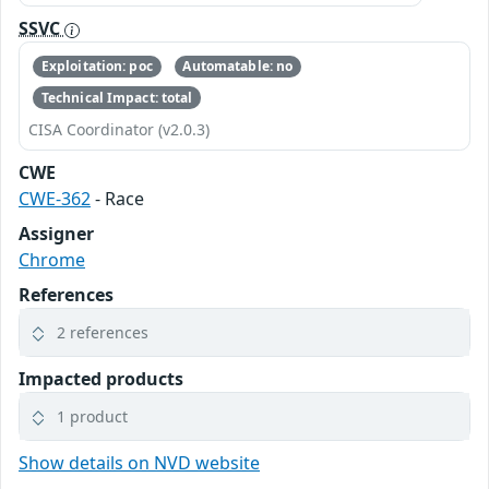
SSVC
Exploitation: poc
Automatable: no
Technical Impact: total
CISA Coordinator (v2.0.3)
CWE
CWE-362
- Race
Assigner
Chrome
References
2 references
Impacted products
1 product
Show details on NVD website