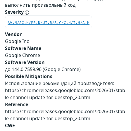
выполнить произвольный код
Severity
AV:N/AC:H/PR:N/UI:R/S:C/C:H/I:H/A:H
Vendor
Google Inc
Software Name
Google Chrome
Software Version
до 144.0.7559.96 (Google Chrome)
Possible Mitigations
Использование рекомендаций производителя:
https://chromereleases.googleblog.com/2026/01/stab
le-channel-update-for-desktop_20.html
Reference
https://chromereleases.googleblog.com/2026/01/stab
le-channel-update-for-desktop_20.html
CWE