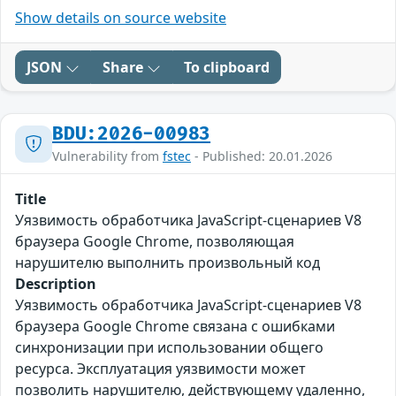
Show details on source website
JSON
Share
To clipboard
BDU:2026-00983
Vulnerability from
fstec
- Published: 20.01.2026
Title
Уязвимость обработчика JavaScript-сценариев V8
браузера Google Chrome, позволяющая
нарушителю выполнить произвольный код
Description
Уязвимость обработчика JavaScript-сценариев V8
браузера Google Chrome связана с ошибками
синхронизации при использовании общего
ресурса. Эксплуатация уязвимости может
позволить нарушителю, действующему удаленно,