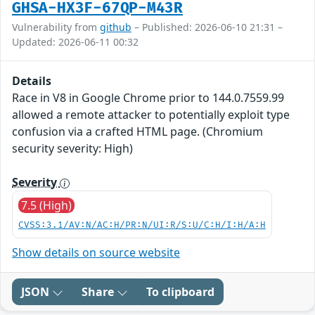
GHSA-HX3F-67QP-M43R
Vulnerability from
github
– Published: 2026-06-10 21:31 –
Updated: 2026-06-11 00:32
Details
Race in V8 in Google Chrome prior to 144.0.7559.99
allowed a remote attacker to potentially exploit type
confusion via a crafted HTML page. (Chromium
security severity: High)
Severity
7.5 (High)
CVSS:3.1/AV:N/AC:H/PR:N/UI:R/S:U/C:H/I:H/A:H
Show details on source website
JSON
Share
To clipboard