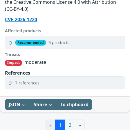
the Creative Commons License 4.0 with Attribution
(CC-BY-4.0).
CVE-2026-1220
Affected products
6 products
Recommended
Threats
moderate
Impact
References
7 references
JSON
Share
To clipboard
«
1
2
»