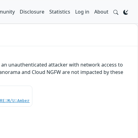
unity
Disclosure
Statistics
Log in
About
ow an unauthenticated attacker with network access to
c. Panorama and Cloud NGFW are not impacted by these
/RE:M/U:Amber