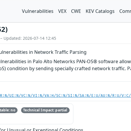
Vulnerabilities
VEX
CWE
KEV Catalogs
Comm
62)
 – Updated: 2026-07-14 12:45
lnerabilities in Network Traffic Parsing
vulnerabilities in Palo Alto Networks PAN-OS® software all
DoS) condition by sending specially crafted network traffi
PR:N/UI:N/VC:N/VI:N/VA:H/SC:N/SI:N/SA:N/E:U/AU:N/R:U/V:C
able: no
Technical Impact: partial
or Unusual or Exceptional Conditions