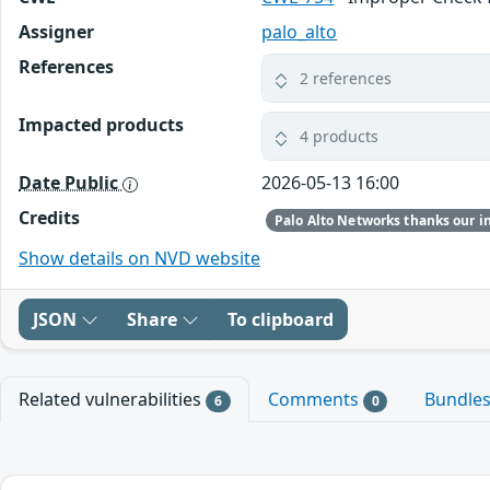
Assigner
palo_alto
References
2 references
Impacted products
4 products
Date Public
2026-05-13 16:00
Credits
Show details on NVD website
JSON
Share
To clipboard
Related vulnerabilities
Comments
Bundle
6
0