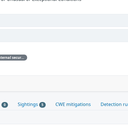
Palo Alto Networks thanks our internal security research teams for discovering and reporting this issue.
s
Sightings
CWE mitigations
Detection ru
0
5