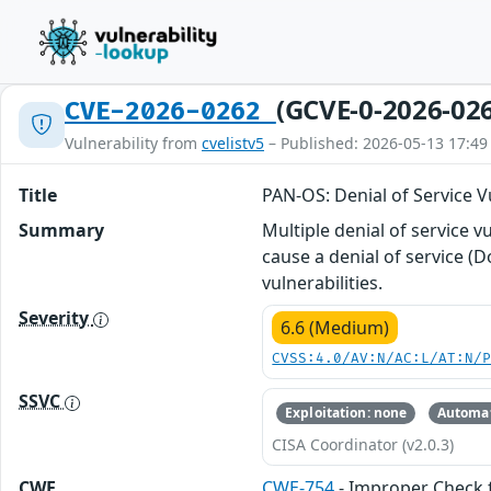
(GCVE-0-2026-02
CVE-2026-0262
Vulnerability from
cvelistv5
– Published: 2026-05-13 17:49
Title
PAN-OS: Denial of Service Vu
Summary
Multiple denial of service 
cause a denial of service (
vulnerabilities.
Severity
6.6 (Medium)
CVSS:4.0/AV:N/AC:L/AT:N/
SSVC
Exploitation: none
Automat
CISA Coordinator (v2.0.3)
CWE
CWE-754
- Improper Check f