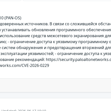
.10 (PAN-OS)
 доверенных источников. В связи со сложившейся обст
 устанавливать обновления программного обеспечения 
использование средств межсетевого экранирования для
ю; - ограничение доступа к уязвимому программному о
ие систем обнаружения и предотвращения вторжений для
 эксплуатации уязвимостей; - ограничение доступа к 
ование рекомендаций: https://security.paloaltonetworks
etworks.com/CVE-2026-0229
- Updated: 2026-06-17 10:10