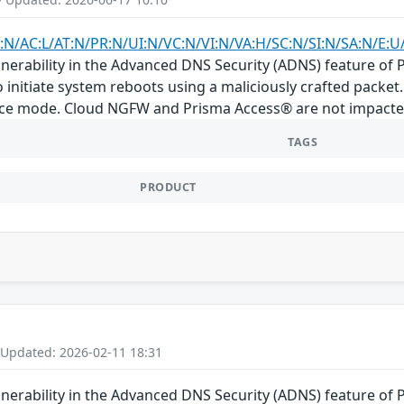
V:N/AC:L/AT:N/PR:N/UI:N/VC:N/VI:N/VA:H/SC:N/SI:N/SA:N/E:
ulnerability in the Advanced DNS Security (ADNS) feature o
 initiate system reboots using a maliciously crafted packet
nce mode. Cloud NGFW and Prisma Access® are not impacted 
TAGS
PRODUCT
 Updated: 2026-02-11 18:31
ulnerability in the Advanced DNS Security (ADNS) feature o