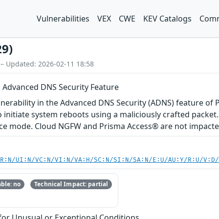
Vulnerabilities
VEX
CWE
KEV Catalogs
Comm
29)
 – Updated: 2026-02-11 18:58
in Advanced DNS Security Feature
ulnerability in the Advanced DNS Security (ADNS) feature o
 initiate system reboots using a maliciously crafted packet
nce mode. Cloud NGFW and Prisma Access® are not impacted 
PR:N/UI:N/VC:N/VI:N/VA:H/SC:N/SI:N/SA:N/E:U/AU:Y/R:U/V:D
ble: no
Technical Impact: partial
or Unusual or Exceptional Conditions