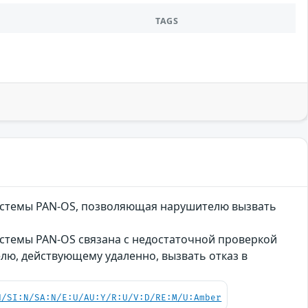
TAGS
системы PAN-OS, позволяющая нарушителю вызвать
истемы PAN-OS связана с недостаточной проверкой
лю, действующему удаленно, вызвать отказ в
N/SI:N/SA:N/E:U/AU:Y/R:U/V:D/RE:M/U:Amber