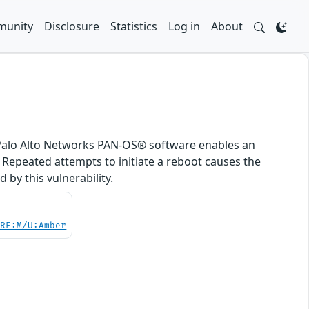
unity
Disclosure
Statistics
Log in
About
f Palo Alto Networks PAN-OS® software enables an
. Repeated attempts to initiate a reboot causes the
by this vulnerability.
/RE:M/U:Amber