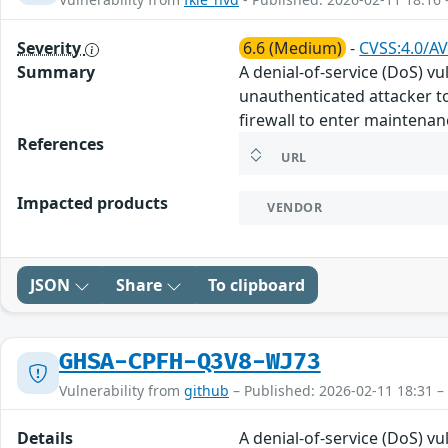
Severity
6.6 (Medium)
-
CVSS:4.0/A
Summary
A denial-of-service (DoS) v
unauthenticated attacker to
firewall to enter maintena
References
URL
Impacted products
VENDOR
JSON
Share
To clipboard
GHSA-CPFH-Q3V8-WJ73
Vulnerability from
github
– Published: 2026-02-11 18:31 –
Details
A denial-of-service (DoS) v