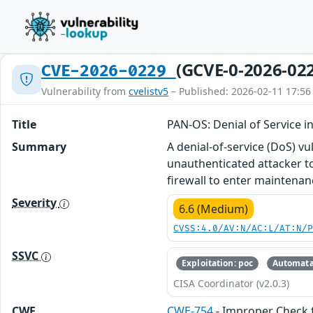
(GCVE-0-2026-02
CVE-2026-0229
Vulnerability from
cvelistv5
– Published: 2026-02-11 17:56
Title
PAN-OS: Denial of Service 
Summary
A denial-of-service (DoS) v
unauthenticated attacker to
firewall to enter maintena
Severity
6.6 (Medium)
CVSS:4.0/AV:N/AC:L/AT:N/
SSVC
Exploitation: poc
Automata
CISA Coordinator (v2.0.3)
CWE
CWE-754
- Improper Check f