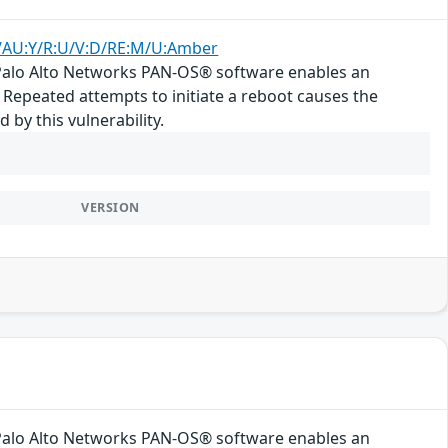
U/AU:Y/R:U/V:D/RE:M/U:Amber
f Palo Alto Networks PAN-OS® software enables an
. Repeated attempts to initiate a reboot causes the
by this vulnerability.
VERSION
f Palo Alto Networks PAN-OS® software enables an