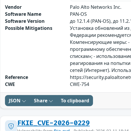
Vendor
Palo Alto Networks Inc.
Software Name
PAN-OS
Software Version
до 12.1.4 (PAN-OS), до 11.2
Possible Mitigations
Установка обновлений из
Федерации рекомендуется
Компенсирующие меры: - 
программному обеспечени
спискам»; - использован
реагирования на попытки
сетей (Интернет). Использ
Reference
https://security.paloalton
CWE
CWE-754
JSON
Share
To clipboard
FKIE_CVE-2026-0229
Vulnerability from
fkie_nvd
- Published: 2026-02-11 18:16 