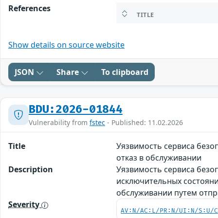
References
TITLE
Show details on source website
JSON
Share
To clipboard
BDU:2026-01844
Vulnerability from
fstec
- Published: 11.02.2026
Title
Уязвимость сервиса безо
отказ в обслуживании
Description
Уязвимость сервиса безоп
исключительных состояни
обслуживании путем отпр
Severity
AV:N/AC:L/PR:N/UI:N/S:U/