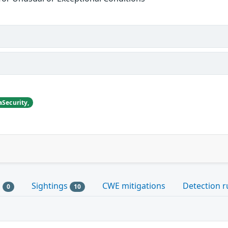
aSecurity,
s
Sightings
CWE mitigations
Detection r
0
10