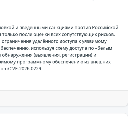
ановкой и введенными санкциями против Российской
только после оценки всех сопутствующих рисков.
 ограничения удалённого доступа к уязвимому
беспечению, используя схему доступа по «белым
 обнаружения (выявления, регистрации) и
уязвимому программному обеспечению из внешних
.com/CVE-2026-0229