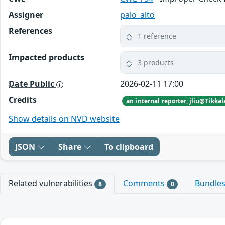
Assigner
palo_alto
References
1 reference
Impacted products
3 products
Date Public
2026-02-11 17:00
Credits
an internal reporter, jliu@Tikkal
Show details on NVD website
JSON
Share
To clipboard
Related vulnerabilities
Comments
Bundle
8
0