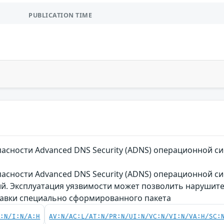
PUBLICATION TIME
пасности Advanced DNS Security (ADNS) операционной 
асности Advanced DNS Security (ADNS) операционной с
й. Эксплуатация уязвимости может позволить нарушите
авки специально сформированного пакета
C:N/I:N/A:H
AV:N/AC:L/AT:N/PR:N/UI:N/VC:N/VI:N/VA:H/SC: