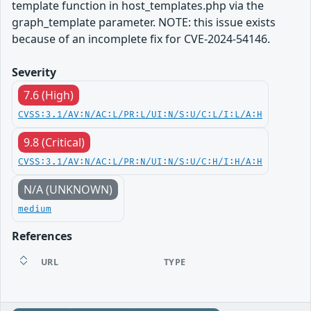
template function in host_templates.php via the
graph_template parameter. NOTE: this issue exists
because of an incomplete fix for CVE-2024-54146.
Severity
7.6 (High)
CVSS:3.1/AV:N/AC:L/PR:L/UI:N/S:U/C:L/I:L/A:H
9.8 (Critical)
CVSS:3.1/AV:N/AC:L/PR:N/UI:N/S:U/C:H/I:H/A:H
N/A (UNKNOWN)
medium
References
URL
TYPE