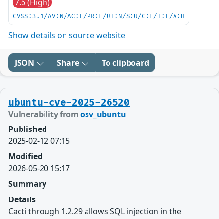
7.6 (High)
CVSS:3.1/AV:N/AC:L/PR:L/UI:N/S:U/C:L/I:L/A:H
Show details on source website
JSON
Share
To clipboard
ubuntu-cve-2025-26520
Vulnerability from
osv_ubuntu
Published
2025-02-12 07:15
Modified
2026-05-20 15:17
Summary
Details
Cacti through 1.2.29 allows SQL injection in the