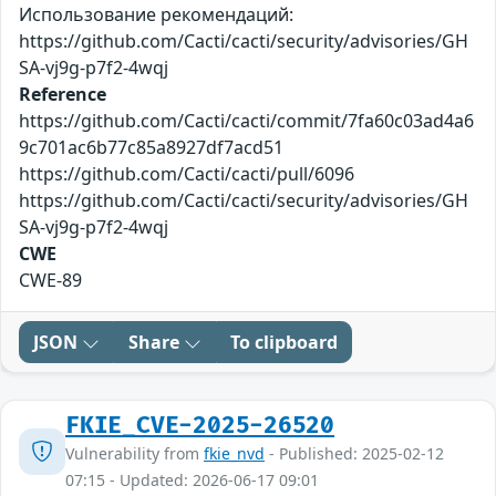
Использование рекомендаций:
https://github.com/Cacti/cacti/security/advisories/GH
SA-vj9g-p7f2-4wqj
Reference
https://github.com/Cacti/cacti/commit/7fa60c03ad4a6
9c701ac6b77c85a8927df7acd51
https://github.com/Cacti/cacti/pull/6096
https://github.com/Cacti/cacti/security/advisories/GH
SA-vj9g-p7f2-4wqj
CWE
CWE-89
JSON
Share
To clipboard
FKIE_CVE-2025-26520
Vulnerability from
fkie_nvd
- Published: 2025-02-12
07:15 - Updated: 2026-06-17 09:01