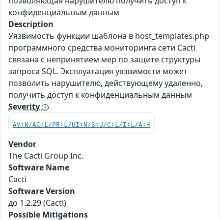
позволяющая нарушителю получить доступ к
конфиденциальным данным
Description
Уязвимость функции шаблона в host_templates.php
программного средства мониторинга сети Cacti
связана с непринятием мер по защите структуры
запроса SQL. Эксплуатация уязвимости может
позволить нарушителю, действующему удаленно,
получить доступ к конфиденциальным данным
Severity
AV:N/AC:L/PR:L/UI:N/S:U/C:L/I:L/A:H
Vendor
The Cacti Group Inc.
Software Name
Cacti
Software Version
до 1.2.29 (Cacti)
Possible Mitigations