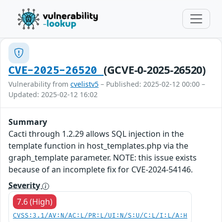
(GCVE-0-2025-26520)
CVE-2025-26520
Vulnerability from
cvelistv5
– Published: 2025-02-12 00:00 –
Updated: 2025-02-12 16:02
Summary
Cacti through 1.2.29 allows SQL injection in the
template function in host_templates.php via the
graph_template parameter. NOTE: this issue exists
because of an incomplete fix for CVE-2024-54146.
Severity
7.6 (High)
CVSS:3.1/AV:N/AC:L/PR:L/UI:N/S:U/C:L/I:L/A:H