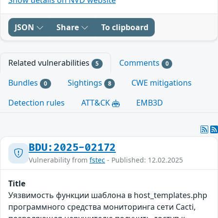
JSON
Share
To clipboard
Related vulnerabilities
Comments
5
0
Bundles
Sightings
CWE mitigations
0
8
Detection rules
ATT&CK
EMB3D
BDU:2025-02172
Vulnerability from
fstec
- Published: 12.02.2025
Title
Уязвимость функции шаблона в host_templates.php
программного средства мониторинга сети Cacti,