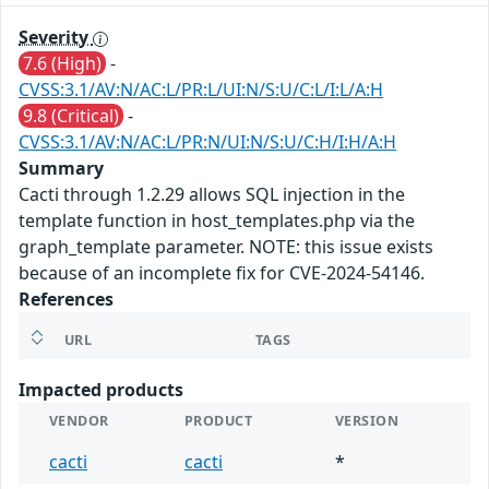
Severity
7.6 (High)
-
CVSS:3.1/AV:N/AC:L/PR:L/UI:N/S:U/C:L/I:L/A:H
9.8 (Critical)
-
CVSS:3.1/AV:N/AC:L/PR:N/UI:N/S:U/C:H/I:H/A:H
Summary
Cacti through 1.2.29 allows SQL injection in the
template function in host_templates.php via the
graph_template parameter. NOTE: this issue exists
because of an incomplete fix for CVE-2024-54146.
References
URL
TAGS
Impacted products
VENDOR
PRODUCT
VERSION
cacti
cacti
*