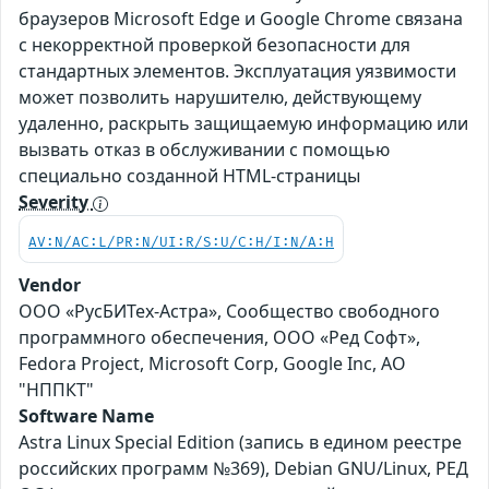
браузеров Microsoft Edge и Google Chrome связана
с некорректной проверкой безопасности для
стандартных элементов. Эксплуатация уязвимости
может позволить нарушителю, действующему
удаленно, раскрыть защищаемую информацию или
вызвать отказ в обслуживании с помощью
специально созданной HTML-страницы
Severity
AV:N/AC:L/PR:N/UI:R/S:U/C:H/I:N/A:H
Vendor
ООО «РусБИТех-Астра», Сообщество свободного
программного обеспечения, ООО «Ред Софт»,
Fedora Project, Microsoft Corp, Google Inc, АО
"НППКТ"
Software Name
Astra Linux Special Edition (запись в едином реестре
российских программ №369), Debian GNU/Linux, РЕД