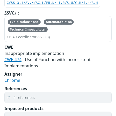
CVSS:3.1/AV:N/AC:L/PR:N/UI:R/S:U/C:H/I:H/A:H
SSVC
Exploitation: none
Automatable: no
Technical Impact: total
CISA Coordinator (v2.0.3)
CWE
Inappropriate implementation
CWE-474
- Use of Function with Inconsistent
Implementations
Assigner
Chrome
References
4 references
Impacted products