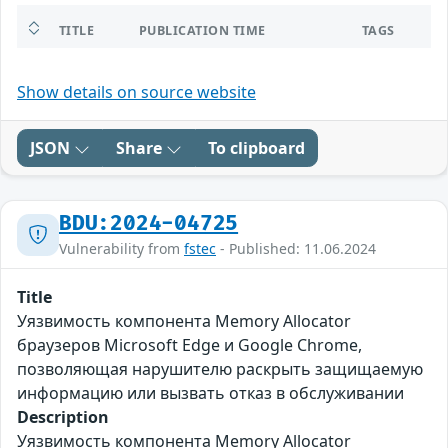
TITLE
PUBLICATION TIME
TAGS
Show details on source website
JSON
Share
To clipboard
BDU:2024-04725
Vulnerability from
fstec
- Published: 11.06.2024
Title
Уязвимость компонента Memory Allocator
браузеров Microsoft Edge и Google Chrome,
позволяющая нарушителю раскрыть защищаемую
информацию или вызвать отказ в обслуживании
Description
Уязвимость компонента Memory Allocator