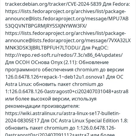
tracker.debian.org/tracker/CVE-2024-5839 Для Fedora:
https://lists.fedoraproject.org/archives/list/package-
announce@lists.fedoraproject.org/message/MPU7AB
53QQVNTBPGRMJRY5SXJNYWW3FX/
https://lists.fedoraproject.org/archives/list/package-
announce@lists.fedoraproject.org/message/7VXA32LX
MNK3DSK3JBRLTBPFUH7LTODU/ Для РедОС:
http://repo.red-soft.ru/redos/7.3c/x86_64/updates/
Для ОСОН ОСнова Оnyx (2.11): Обновление
программного обеспечения chromium до версии
126.0.6478.126+repack-1~deb12u1.osnova1 Для ОС
Astra Linux: обновить пакет chromium до
1:126.0.6478.126-0astragost0+ci202407031048+astra8
или более высокой версии, используя
рекомендации производителя:
https://wiki.astralinux.ru/astra-linux-se17-bulletin-
2024-0830SE17 Для ОС Astra Linux Special Edition 1.8:
обновить пакет chromium до 1:126.0.6478.126-
0astragost0+ci202407091112+astra7 или более