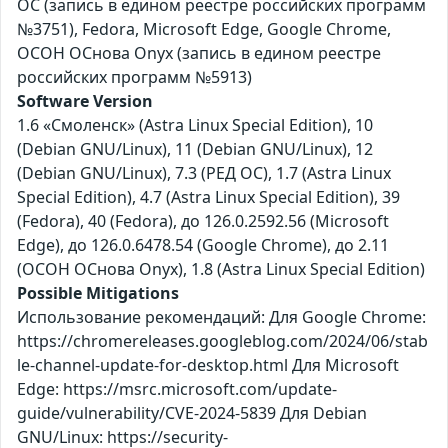
ОС (запись в едином реестре российских программ
№3751), Fedora, Microsoft Edge, Google Chrome,
ОСОН ОСнова Оnyx (запись в едином реестре
российских программ №5913)
Software Version
1.6 «Смоленск» (Astra Linux Special Edition), 10
(Debian GNU/Linux), 11 (Debian GNU/Linux), 12
(Debian GNU/Linux), 7.3 (РЕД ОС), 1.7 (Astra Linux
Special Edition), 4.7 (Astra Linux Special Edition), 39
(Fedora), 40 (Fedora), до 126.0.2592.56 (Microsoft
Edge), до 126.0.6478.54 (Google Chrome), до 2.11
(ОСОН ОСнова Оnyx), 1.8 (Astra Linux Special Edition)
Possible Mitigations
Использование рекомендаций: Для Google Chrome:
https://chromereleases.googleblog.com/2024/06/stab
le-channel-update-for-desktop.html Для Microsoft
Edge: https://msrc.microsoft.com/update-
guide/vulnerability/CVE-2024-5839 Для Debian
GNU/Linux: https://security-