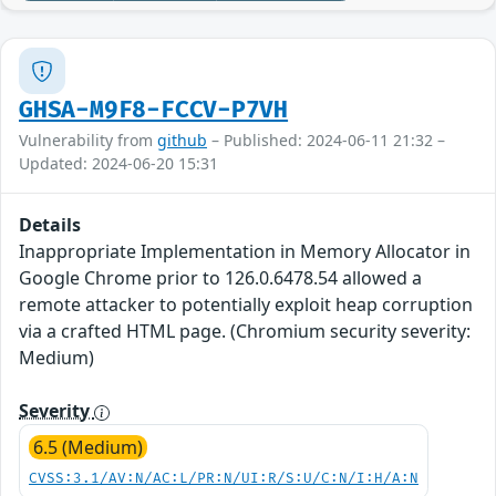
GHSA-M9F8-FCCV-P7VH
Vulnerability from
github
– Published: 2024-06-11 21:32 –
Updated: 2024-06-20 15:31
Details
Inappropriate Implementation in Memory Allocator in
Google Chrome prior to 126.0.6478.54 allowed a
remote attacker to potentially exploit heap corruption
via a crafted HTML page. (Chromium security severity:
Medium)
Severity
6.5 (Medium)
CVSS:3.1/AV:N/AC:L/PR:N/UI:R/S:U/C:N/I:H/A:N