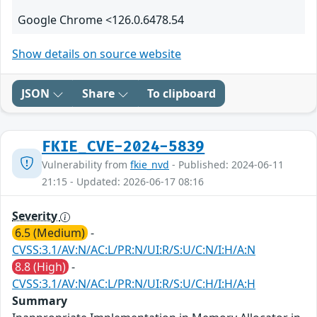
Google Chrome <126.0.6478.54
Show details on source website
JSON
Share
To clipboard
FKIE_CVE-2024-5839
Vulnerability from
fkie_nvd
- Published: 2024-06-11
21:15 - Updated: 2026-06-17 08:16
Severity
6.5 (Medium)
-
CVSS:3.1/AV:N/AC:L/PR:N/UI:R/S:U/C:N/I:H/A:N
8.8 (High)
-
CVSS:3.1/AV:N/AC:L/PR:N/UI:R/S:U/C:H/I:H/A:H
Summary