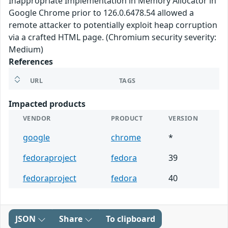
Inappropriate Implementation in Memory Allocator in
Google Chrome prior to 126.0.6478.54 allowed a
remote attacker to potentially exploit heap corruption
via a crafted HTML page. (Chromium security severity:
Medium)
References
URL
TAGS
Impacted products
VENDOR
PRODUCT
VERSION
google
chrome
*
fedoraproject
fedora
39
fedoraproject
fedora
40
JSON
Share
To clipboard