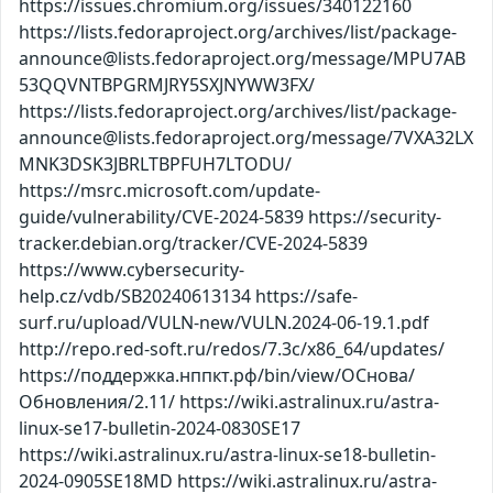
https://issues.chromium.org/issues/340122160
https://lists.fedoraproject.org/archives/list/package-
announce@lists.fedoraproject.org/message/MPU7AB
53QQVNTBPGRMJRY5SXJNYWW3FX/
https://lists.fedoraproject.org/archives/list/package-
announce@lists.fedoraproject.org/message/7VXA32LX
MNK3DSK3JBRLTBPFUH7LTODU/
https://msrc.microsoft.com/update-
guide/vulnerability/CVE-2024-5839 https://security-
tracker.debian.org/tracker/CVE-2024-5839
https://www.cybersecurity-
help.cz/vdb/SB20240613134 https://safe-
surf.ru/upload/VULN-new/VULN.2024-06-19.1.pdf
http://repo.red-soft.ru/redos/7.3c/x86_64/updates/
https://поддержка.нппкт.рф/bin/view/ОСнова/
Обновления/2.11/ https://wiki.astralinux.ru/astra-
linux-se17-bulletin-2024-0830SE17
https://wiki.astralinux.ru/astra-linux-se18-bulletin-
2024-0905SE18MD https://wiki.astralinux.ru/astra-