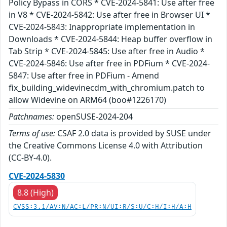
Policy Bypass in CORS * CVE-2024-5841: Use after free
in V8 * CVE-2024-5842: Use after free in Browser UI *
CVE-2024-5843: Inappropriate implementation in
Downloads * CVE-2024-5844: Heap buffer overflow in
Tab Strip * CVE-2024-5845: Use after free in Audio *
CVE-2024-5846: Use after free in PDFium * CVE-2024-
5847: Use after free in PDFium - Amend
fix_building_widevinecdm_with_chromium.patch to
allow Widevine on ARM64 (boo#1226170)
Patchnames:
openSUSE-2024-204
Terms of use:
CSAF 2.0 data is provided by SUSE under
the Creative Commons License 4.0 with Attribution
(CC-BY-4.0).
CVE-2024-5830
8.8 (High)
CVSS:3.1/AV:N/AC:L/PR:N/UI:R/S:U/C:H/I:H/A:H