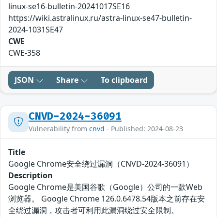
linux-se16-bulletin-20241017SE16
https://wiki.astralinux.ru/astra-linux-se47-bulletin-
2024-1031SE47
CWE
CWE-358
JSON
Share
To clipboard
CNVD-2024-36091
Vulnerability from
cnvd
- Published: 2024-08-23
Title
Google Chrome安全绕过漏洞（CNVD-2024-36091）
Description
Google Chrome是美国谷歌（Google）公司的一款Web
浏览器。 Google Chrome 126.0.6478.54版本之前存在安
全绕过漏洞，攻击者可利用此漏洞绕过安全限制。