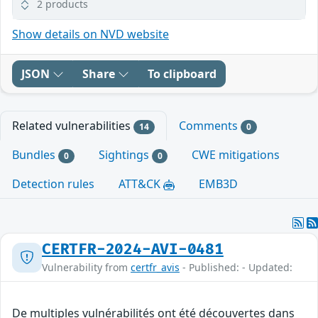
2 products
Show details on NVD website
JSON
Share
To clipboard
Related vulnerabilities
Comments
14
0
Bundles
Sightings
CWE mitigations
0
0
Detection rules
ATT&CK
EMB3D
CERTFR-2024-AVI-0481
Vulnerability from
certfr_avis
- Published: - Updated:
De multiples vulnérabilités ont été découvertes dans