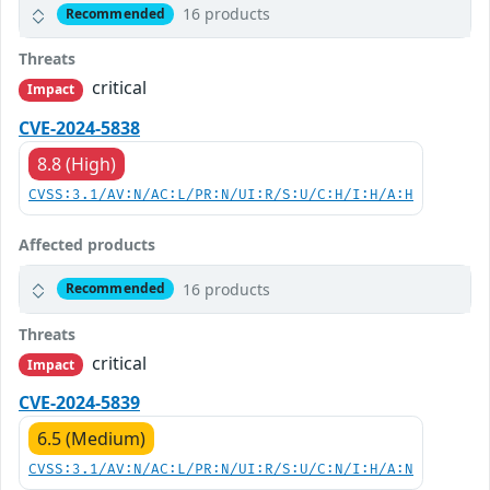
16 products
Recommended
Threats
critical
Impact
CVE-2024-5838
8.8 (High)
CVSS:3.1/AV:N/AC:L/PR:N/UI:R/S:U/C:H/I:H/A:H
Affected products
16 products
Recommended
Threats
critical
Impact
CVE-2024-5839
6.5 (Medium)
CVSS:3.1/AV:N/AC:L/PR:N/UI:R/S:U/C:N/I:H/A:N