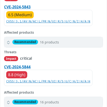
CVE-2024-5843
6.5 (Medium)
CVSS:3.1/AV:N/AC:L/PR:N/UI:R/S:U/C:N/I:H/A:N
Affected products
16 products
Recommended
Threats
critical
Impact
CVE-2024-5844
8.8 (High)
CVSS:3.1/AV:N/AC:L/PR:N/UI:R/S:U/C:H/I:H/A:H
Affected products
16 products
Recommended