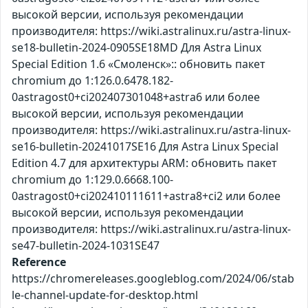
высокой версии, используя рекомендации
производителя: https://wiki.astralinux.ru/astra-linux-
se18-bulletin-2024-0905SE18MD Для Astra Linux
Special Edition 1.6 «Смоленск»:: обновить пакет
chromium до 1:126.0.6478.182-
0astragost0+ci202407301048+astra6 или более
высокой версии, используя рекомендации
производителя: https://wiki.astralinux.ru/astra-linux-
se16-bulletin-20241017SE16 Для Astra Linux Special
Edition 4.7 для архитектуры ARM: обновить пакет
chromium до 1:129.0.6668.100-
0astragost0+ci202410111611+astra8+ci2 или более
высокой версии, используя рекомендации
производителя: https://wiki.astralinux.ru/astra-linux-
se47-bulletin-2024-1031SE47
Reference
https://chromereleases.googleblog.com/2024/06/stab
le-channel-update-for-desktop.html