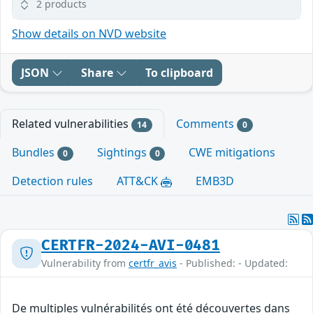
2 products
Show details on NVD website
JSON
Share
To clipboard
Related vulnerabilities
Comments
14
0
Bundles
Sightings
CWE mitigations
0
0
Detection rules
ATT&CK
EMB3D
CERTFR-2024-AVI-0481
Vulnerability from
certfr_avis
- Published: - Updated:
De multiples vulnérabilités ont été découvertes dans