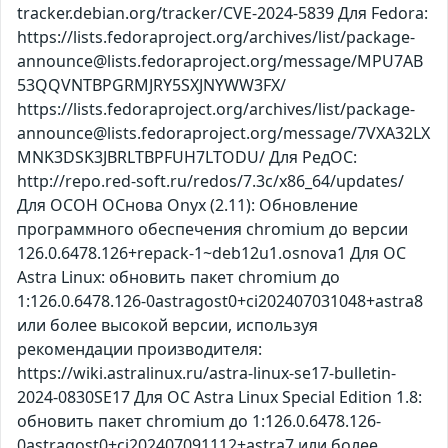
tracker.debian.org/tracker/CVE-2024-5839 Для Fedora:
https://lists.fedoraproject.org/archives/list/package-
announce@lists.fedoraproject.org/message/MPU7AB
53QQVNTBPGRMJRY5SXJNYWW3FX/
https://lists.fedoraproject.org/archives/list/package-
announce@lists.fedoraproject.org/message/7VXA32LX
MNK3DSK3JBRLTBPFUH7LTODU/ Для РедОС:
http://repo.red-soft.ru/redos/7.3c/x86_64/updates/
Для ОСОН ОСнова Оnyx (2.11): Обновление
программного обеспечения chromium до версии
126.0.6478.126+repack-1~deb12u1.osnova1 Для ОС
Astra Linux: обновить пакет chromium до
1:126.0.6478.126-0astragost0+ci202407031048+astra8
или более высокой версии, используя
рекомендации производителя:
https://wiki.astralinux.ru/astra-linux-se17-bulletin-
2024-0830SE17 Для ОС Astra Linux Special Edition 1.8:
обновить пакет chromium до 1:126.0.6478.126-
0astragost0+ci202407091112+astra7 или более