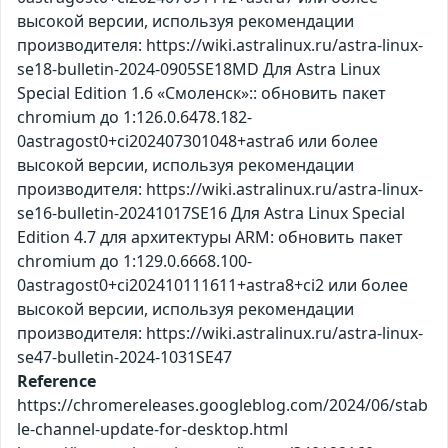
высокой версии, используя рекомендации
производителя: https://wiki.astralinux.ru/astra-linux-
se18-bulletin-2024-0905SE18MD Для Astra Linux
Special Edition 1.6 «Смоленск»:: обновить пакет
chromium до 1:126.0.6478.182-
0astragost0+ci202407301048+astra6 или более
высокой версии, используя рекомендации
производителя: https://wiki.astralinux.ru/astra-linux-
se16-bulletin-20241017SE16 Для Astra Linux Special
Edition 4.7 для архитектуры ARM: обновить пакет
chromium до 1:129.0.6668.100-
0astragost0+ci202410111611+astra8+ci2 или более
высокой версии, используя рекомендации
производителя: https://wiki.astralinux.ru/astra-linux-
se47-bulletin-2024-1031SE47
Reference
https://chromereleases.googleblog.com/2024/06/stab
le-channel-update-for-desktop.html