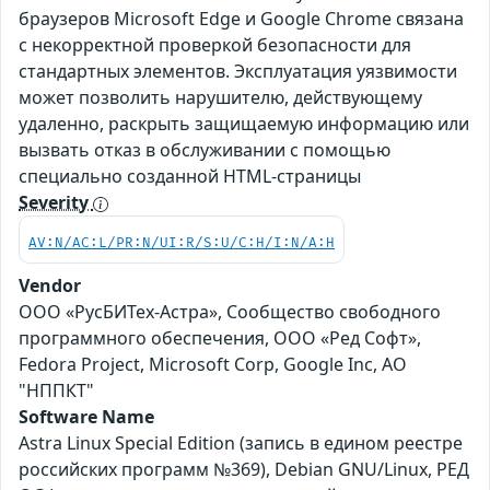
браузеров Microsoft Edge и Google Chrome связана
с некорректной проверкой безопасности для
стандартных элементов. Эксплуатация уязвимости
может позволить нарушителю, действующему
удаленно, раскрыть защищаемую информацию или
вызвать отказ в обслуживании с помощью
специально созданной HTML-страницы
Severity
AV:N/AC:L/PR:N/UI:R/S:U/C:H/I:N/A:H
Vendor
ООО «РусБИТех-Астра», Сообщество свободного
программного обеспечения, ООО «Ред Софт»,
Fedora Project, Microsoft Corp, Google Inc, АО
"НППКТ"
Software Name
Astra Linux Special Edition (запись в едином реестре
российских программ №369), Debian GNU/Linux, РЕД