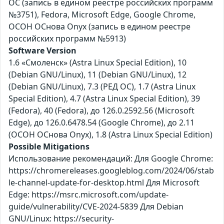
ОС (запись в едином реестре российских программ
№3751), Fedora, Microsoft Edge, Google Chrome,
ОСОН ОСнова Оnyx (запись в едином реестре
российских программ №5913)
Software Version
1.6 «Смоленск» (Astra Linux Special Edition), 10
(Debian GNU/Linux), 11 (Debian GNU/Linux), 12
(Debian GNU/Linux), 7.3 (РЕД ОС), 1.7 (Astra Linux
Special Edition), 4.7 (Astra Linux Special Edition), 39
(Fedora), 40 (Fedora), до 126.0.2592.56 (Microsoft
Edge), до 126.0.6478.54 (Google Chrome), до 2.11
(ОСОН ОСнова Оnyx), 1.8 (Astra Linux Special Edition)
Possible Mitigations
Использование рекомендаций: Для Google Chrome:
https://chromereleases.googleblog.com/2024/06/stab
le-channel-update-for-desktop.html Для Microsoft
Edge: https://msrc.microsoft.com/update-
guide/vulnerability/CVE-2024-5839 Для Debian
GNU/Linux: https://security-