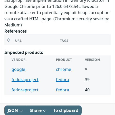
Inappropriate Implementation in Memory Allocator in
Google Chrome prior to 126.0.6478.54 allowed a
remote attacker to potentially exploit heap corruption
via a crafted HTML page. (Chromium security severity:
Medium)
References
URL
TAGS
Impacted products
VENDOR
PRODUCT
VERSION
google
chrome
*
fedoraproject
fedora
39
fedoraproject
fedora
40
JSON
Share
To clipboard