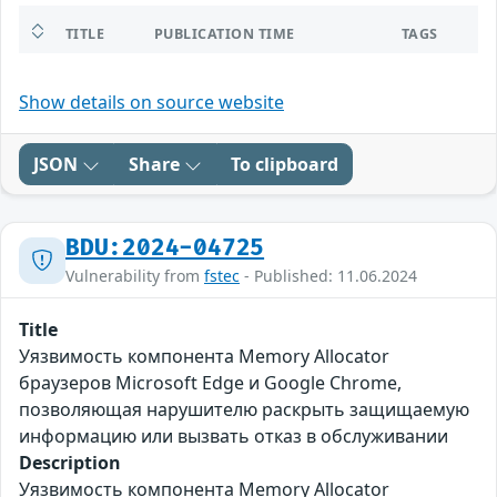
TITLE
PUBLICATION TIME
TAGS
Show details on source website
JSON
Share
To clipboard
BDU:2024-04725
Vulnerability from
fstec
- Published: 11.06.2024
Title
Уязвимость компонента Memory Allocator
браузеров Microsoft Edge и Google Chrome,
позволяющая нарушителю раскрыть защищаемую
информацию или вызвать отказ в обслуживании
Description
Уязвимость компонента Memory Allocator