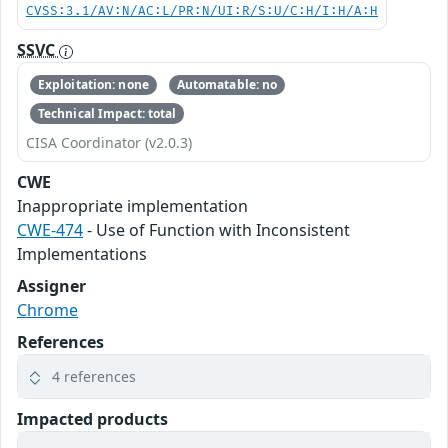
CVSS:3.1/AV:N/AC:L/PR:N/UI:R/S:U/C:H/I:H/A:H
SSVC
Exploitation: none
Automatable: no
Technical Impact: total
CISA Coordinator (v2.0.3)
CWE
Inappropriate implementation
CWE-474
- Use of Function with Inconsistent
Implementations
Assigner
Chrome
References
4 references
Impacted products