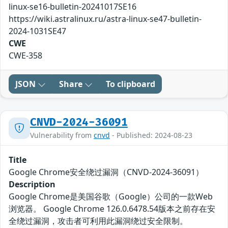
linux-se16-bulletin-20241017SE16
https://wiki.astralinux.ru/astra-linux-se47-bulletin-
2024-1031SE47
CWE
CWE-358
JSON
Share
To clipboard
CNVD-2024-36091
Vulnerability from
cnvd
- Published: 2024-08-23
Title
Google Chrome安全绕过漏洞（CNVD-2024-36091）
Description
Google Chrome是美国谷歌（Google）公司的一款Web
浏览器。 Google Chrome 126.0.6478.54版本之前存在安
全绕过漏洞，攻击者可利用此漏洞绕过安全限制。