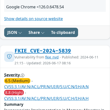
Google Chrome <126.0.6478.54
Show details on source website
JSON
Share
To clipboard
FKIE_CVE-2024-5839
Vulnerability from
fkie_nvd
- Published: 2024-06-11
21:15 - Updated: 2026-06-17 08:16
Severity
6.5 (Medium)
-
CVSS:3.1/AV:N/AC:L/PR:N/UI:R/S:U/C:N/I:H/A:N
8.8 (High)
-
CVSS:3.1/AV:N/AC:L/PR:N/UI:R/S:U/C:H/I:H/A:H
Summary