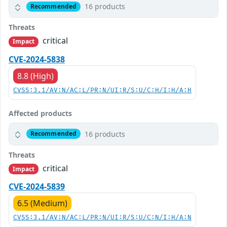
16 products
Recommended
Threats
critical
Impact
CVE-2024-5838
8.8 (High)
CVSS:3.1/AV:N/AC:L/PR:N/UI:R/S:U/C:H/I:H/A:H
Affected products
16 products
Recommended
Threats
critical
Impact
CVE-2024-5839
6.5 (Medium)
CVSS:3.1/AV:N/AC:L/PR:N/UI:R/S:U/C:N/I:H/A:N