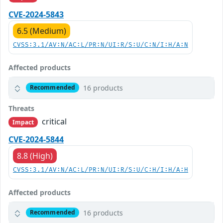
CVE-2024-5843
6.5 (Medium)
CVSS:3.1/AV:N/AC:L/PR:N/UI:R/S:U/C:N/I:H/A:N
Affected products
16 products
Recommended
Threats
critical
Impact
CVE-2024-5844
8.8 (High)
CVSS:3.1/AV:N/AC:L/PR:N/UI:R/S:U/C:H/I:H/A:H
Affected products
16 products
Recommended