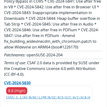
Policy Bypass in CORS * CVE-2024-5841: Use after free
in V8 * CVE-2024-5842: Use after free in Browser UI *
CVE-2024-5843: Inappropriate implementation in
Downloads * CVE-2024-5844: Heap buffer overflow in
Tab Strip * CVE-2024-5845: Use after free in Audio *
CVE-2024-5846: Use after free in PDFium * CVE-2024-
5847: Use after free in PDFium - Amend
fix_building_widevinecdm_with_chromium.patch to
allow Widevine on ARM64 (boo#1226170)
Patchnames:
openSUSE-2024-204
Terms of use:
CSAF 2.0 data is provided by SUSE under
the Creative Commons License 4.0 with Attribution
(CC-BY-4.0).
CVE-2024-5830
8.8 (High)
CVSS:3.1/AV:N/AC:L/PR:N/UI:R/S:U/C:H/I:H/A:H