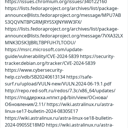
https://issues.chromium.org/issues/340122160
https://lists.fedoraproject.org/archives/list/package-
announce@lists.fedoraproject.org/message/MPU7AB
53QQVNTBPGRMJRY5SXJNYWW3FX/
https://lists.fedoraproject.org/archives/list/package-
announce@lists.fedoraproject.org/message/7VXA32LX
MNK3DSK3JBRLTBPFUH7LTODU/
https://msrc.microsoft.com/update-
guide/vulnerability/CVE-2024-5839 https://security-
tracker.debian.org/tracker/CVE-2024-5839
https://www.cybersecurity-
help.cz/vdb/SB20240613134 https://safe-
surf.ru/upload/VULN-new/VULN.2024-06-19.1.pdf
http://repo.red-soft.ru/redos/7.3c/x86_64/updates/
https://поддержка.нппкт.рф/bin/view/ОСнова/
Обновления/2.11/ https://wiki.astralinux.ru/astra-
linux-se17-bulletin-2024-0830SE17
https://wiki.astralinux.ru/astra-linux-se18-bulletin-
2024-0905SE18MD https://wiki.astralinux.ru/astra-