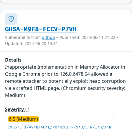
GHSA-M9F8-FCCV-P7VH
Vulnerability from
github
– Published: 2024-06-11 21:32 –
Updated: 2024-06-20 15:31
Details
Inappropriate Implementation in Memory Allocator in
Google Chrome prior to 126.0.6478.54 allowed a
remote attacker to potentially exploit heap corruption
via a crafted HTML page. (Chromium security severity:
Medium)
Severity
6.5 (Medium)
CVSS:3.1/AV:N/AC:L/PR:N/UI:R/S:U/C:N/I:H/A:N