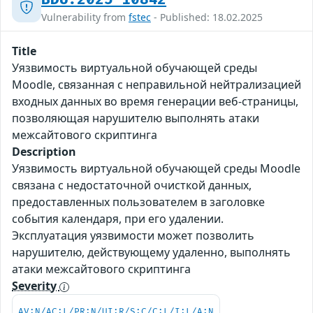
Vulnerability from
fstec
- Published: 18.02.2025
Title
Уязвимость виртуальной обучающей среды
Moodle, связанная с неправильной нейтрализацией
входных данных во время генерации веб-страницы,
позволяющая нарушителю выполнять атаки
межсайтового скриптинга
Description
Уязвимость виртуальной обучающей среды Moodle
связана с недостаточной очисткой данных,
предоставленных пользователем в заголовке
события календаря, при его удалении.
Эксплуатация уязвимости может позволить
нарушителю, действующему удаленно, выполнять
атаки межсайтового скриптинга
Severity
AV:N/AC:L/PR:N/UI:R/S:C/C:L/I:L/A:N