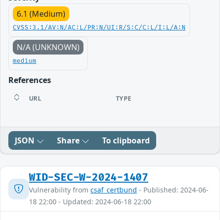
6.1 (Medium)
CVSS:3.1/AV:N/AC:L/PR:N/UI:R/S:C/C:L/I:L/A:N
N/A (UNKNOWN)
medium
References
URL
TYPE
JSON
Share
To clipboard
WID-SEC-W-2024-1407
Vulnerability from
csaf_certbund
- Published: 2024-06-
18 22:00 - Updated: 2024-06-18 22:00