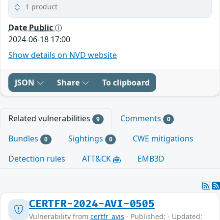
1 product
Date Public
2024-06-18 17:00
Show details on NVD website
JSON
Share
To clipboard
Related vulnerabilities
Comments
9
0
Bundles
Sightings
CWE mitigations
0
0
Detection rules
ATT&CK
EMB3D
CERTFR-2024-AVI-0505
Vulnerability from
certfr_avis
- Published: - Updated: