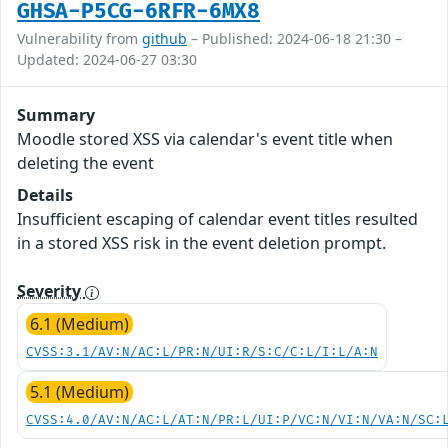
GHSA-P5CG-6RFR-6MX8
Vulnerability from
github
– Published: 2024-06-18 21:30 –
Updated: 2024-06-27 03:30
Summary
Moodle stored XSS via calendar's event title when
deleting the event
Details
Insufficient escaping of calendar event titles resulted
in a stored XSS risk in the event deletion prompt.
Severity
6.1 (Medium)
CVSS:3.1/AV:N/AC:L/PR:N/UI:R/S:C/C:L/I:L/A:N
5.1 (Medium)
CVSS:4.0/AV:N/AC:L/AT:N/PR:L/UI:P/VC:N/VI:N/VA:N/SC: