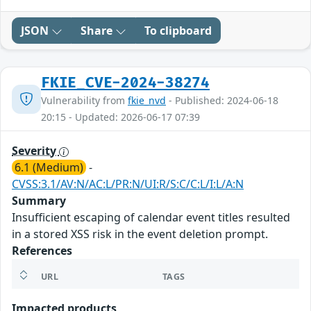
JSON
Share
To clipboard
FKIE_CVE-2024-38274
Vulnerability from
fkie_nvd
- Published: 2024-06-18
20:15 - Updated: 2026-06-17 07:39
Severity
6.1 (Medium)
-
CVSS:3.1/AV:N/AC:L/PR:N/UI:R/S:C/C:L/I:L/A:N
Summary
Insufficient escaping of calendar event titles resulted
in a stored XSS risk in the event deletion prompt.
References
URL
TAGS
Impacted products