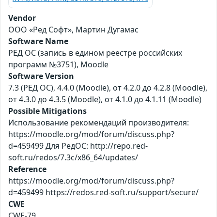
Vendor
ООО «Ред Софт», Мартин Дугамас
Software Name
РЕД ОС (запись в едином реестре российских
программ №3751), Moodle
Software Version
7.3 (РЕД ОС), 4.4.0 (Moodle), от 4.2.0 до 4.2.8 (Moodle),
от 4.3.0 до 4.3.5 (Moodle), от 4.1.0 до 4.1.11 (Moodle)
Possible Mitigations
Использование рекомендаций производителя:
https://moodle.org/mod/forum/discuss.php?
d=459499 Для РедОС: http://repo.red-
soft.ru/redos/7.3c/x86_64/updates/
Reference
https://moodle.org/mod/forum/discuss.php?
d=459499 https://redos.red-soft.ru/support/secure/
CWE
CWE-79