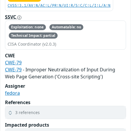
CVSS:3.1/AV:N/AC:L/PR:N/UI:R/S:C/C:L/I:L/A:N
SSVC
Exploitation: none
Automatable: no
Technical Impact: partial
CISA Coordinator (v2.0.3)
CWE
CWE-79
CWE-79
- Improper Neutralization of Input During
Web Page Generation ('Cross-site Scripting')
Assigner
fedora
References
3 references
Impacted products