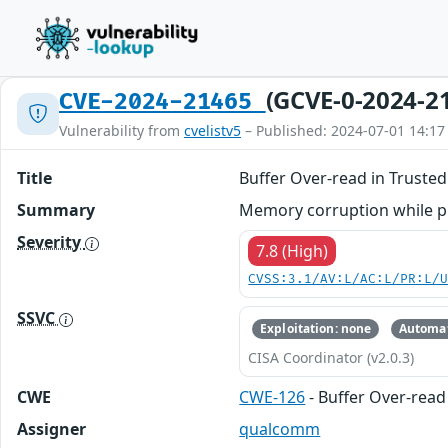
(GCVE-0-2024-2
CVE-2024-21465
Vulnerability from
cvelistv5
– Published: 2024-07-01 14:17
Title
Buffer Over-read in Truste
Summary
Memory corruption while pr
Severity
7.8 (High)
CVSS:3.1/AV:L/AC:L/PR:L/
SSVC
Exploitation: none
Automat
CISA Coordinator (v2.0.3)
CWE
CWE-126
- Buffer Over-read
Assigner
qualcomm