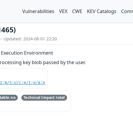
Vulnerabilities
VEX
CWE
KEV Catalogs
Comm
1465)
 – Updated: 2024-08-01 22:20
d Execution Environment
ocessing key blob passed by the user.
UI:N/S:U/C:H/I:H/A:H
able: no
Technical Impact: total