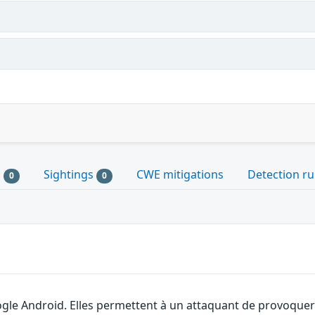
s
Sightings
CWE mitigations
Detection ru
0
0
gle Android. Elles permettent à un attaquant de provoquer 