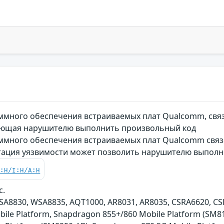
много обеспечения встраиваемых плат Qualcomm, связ
ляющая нарушителю выполнить произвольный код
много обеспечения встраиваемых плат Qualcomm связ
атация уязвимости может позволить нарушителю выпол
C:H/I:H/A:H
c.
A8830, WSA8835, AQT1000, AR8031, AR8035, CSRA6620, CSR
ile Platform, Snapdragon 855+/860 Mobile Platform (SM81