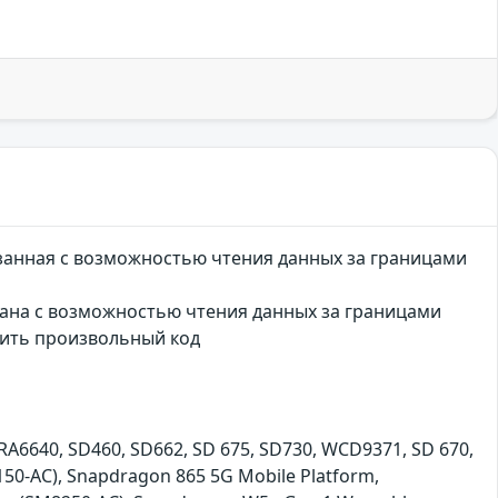
анная с возможностью чтения данных за границами
ана с возможностью чтения данных за границами
нить произвольный код
A6640, SD460, SD662, SD 675, SD730, WCD9371, SD 670,
50-AC), Snapdragon 865 5G Mobile Platform,