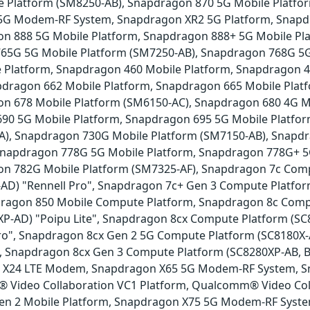
 Platform (SM8250-AB), Snapdragon 870 5G Mobile Platf
 5G Modem-RF System, Snapdragon XR2 5G Platform, Snap
on 888 5G Mobile Platform, Snapdragon 888+ 5G Mobile Pl
65G 5G Mobile Platform (SM7250-AB), Snapdragon 768G 5G
 Platform, Snapdragon 460 Mobile Platform, Snapdragon 4
pdragon 662 Mobile Platform, Snapdragon 665 Mobile Plat
on 678 Mobile Platform (SM6150-AC), Snapdragon 680 4G M
90 5G Mobile Platform, Snapdragon 695 5G Mobile Platfo
A), Snapdragon 730G Mobile Platform (SM7150-AB), Snapd
Snapdragon 778G 5G Mobile Platform, Snapdragon 778G+ 5
on 782G Mobile Platform (SM7325-AF), Snapdragon 7c Comp
AD) "Rennell Pro", Snapdragon 7c+ Gen 3 Compute Platfo
dragon 850 Mobile Compute Platform, Snapdragon 8c Compu
P-AD) "Poipu Lite", Snapdragon 8cx Compute Platform (SC
Pro", Snapdragon 8cx Gen 2 5G Compute Platform (SC8180X-
), Snapdragon 8cx Gen 3 Compute Platform (SC8280XP-AB, 
n X24 LTE Modem, Snapdragon X65 5G Modem-RF System, 
 Video Collaboration VC1 Platform, Qualcomm® Video Col
Gen 2 Mobile Platform, Snapdragon X75 5G Modem-RF Syst