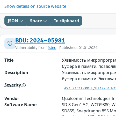
Show details on source website
JSON
Share
To clipboard
BDU:2024-05981
Vulnerability from
fstec
- Published: 01.01.2024
Title
Уязвимость микропрограм
буфера в памяти, позво
Description
Уязвимость микропрограм
буфера в памяти. Эксплу
Severity
AV:L/AC:L/PR:L/UI:N/S:U/
Vendor
Qualcomm Technologies In
Software Name
SD 8 Gen1 5G, WCD9380, WS
SD855, Snapdragon 855 Mob