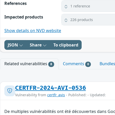
References
1 reference
Impacted products
226 products
Show details on NVD website
JSON
Share
To clipboard
Related vulnerabilities
Comments
Bundle
8
0
CERTFR-2024-AVI-0536
Vulnerability from
certfr_avis
- Published: - Updated:
De multiples vulnérabilités ont été découvertes dans Goo