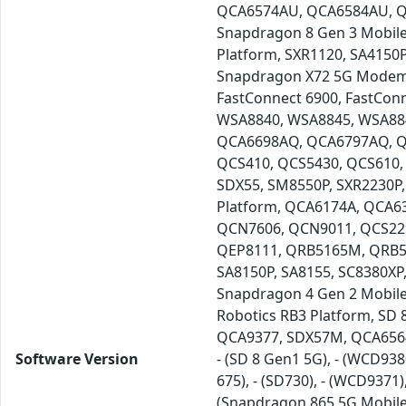
QCA6574AU, QCA6584AU, QC
Snapdragon 8 Gen 3 Mobil
Platform, SXR1120, SA4150
Snapdragon X72 5G Modem-R
FastConnect 6900, FastCo
WSA8840, WSA8845, WSA88
QCA6698AQ, QCA6797AQ, Q
QCS410, QCS5430, QCS610, 
SDX55, SM8550P, SXR2230P
Platform, QCA6174A, QCA6
QCN7606, QCN9011, QCS22
QEP8111, QRB5165M, QRB51
SA8150P, SA8155, SC8380XP
Snapdragon 4 Gen 2 Mobil
Robotics RB3 Platform, SD 
QCA9377, SDX57M, QCA656
Software Version
- (SD 8 Gen1 5G), - (WCD9380
675), - (SD730), - (WCD9371
(Snapdragon 865 5G Mobile 