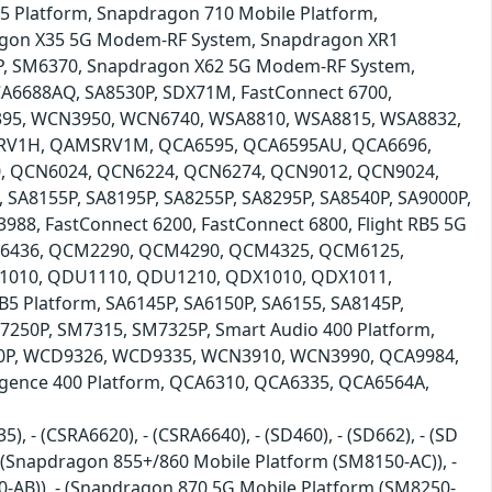
Platform, Snapdragon 710 Mobile Platform,
agon X35 5G Modem-RF System, Snapdragon XR1
0P, SM6370, Snapdragon X62 5G Modem-RF System,
A6688AQ, SA8530P, SDX71M, FastConnect 6700,
395, WCN3950, WCN6740, WSA8810, WSA8815, WSA8832,
RV1H, QAMSRV1M, QCA6595, QCA6595AU, QCA6696,
, QCN6024, QCN6224, QCN6274, QCN9012, QCN9024,
SA8155P, SA8195P, SA8255P, SA8295P, SA8540P, SA9000P,
, FastConnect 6200, FastConnect 6800, Flight RB5 5G
CA6436, QCM2290, QCM4290, QCM4325, QCM6125,
1010, QDU1110, QDU1210, QDX1010, QDX1011,
Platform, SA6145P, SA6150P, SA6155, SA8145P,
7250P, SM7315, SM7325P, Smart Audio 400 Platform,
230P, WCD9326, WCD9335, WCN3910, WCN3990, QCA9984,
elligence 400 Platform, QCA6310, QCA6335, QCA6564A,
), - (CSRA6620), - (CSRA6640), - (SD460), - (SD662), - (SD
, - (Snapdragon 855+/860 Mobile Platform (SM8150-AC)), -
-AB)), - (Snapdragon 870 5G Mobile Platform (SM8250-