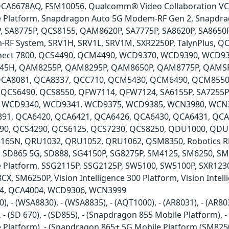
A6678AQ, FSM10056, Qualcomm® Video Collaboration VC5 
e Platform, Snapdragon Auto 5G Modem-RF Gen 2, Snapdr
P, SA8775P, QCS8155, QAM8620P, SA7775P, SA8620P, SA865
F System, SRV1H, SRV1L, SRV1M, SXR2250P, TalynPlus, QC
nnect 7800, QCS4490, QCM4490, WCD9370, WCD9390, WCD9
45H, QAM8255P, QAM8295P, QAM8650P, QAM8775P, QAMS
CA8081, QCA8337, QCC710, QCM5430, QCM6490, QCM8550
QCS6490, QCS8550, QFW7114, QFW7124, SA6155P, SA7255P, 
, WCD9340, WCD9341, WCD9375, WCD9385, WCN3980, WCN3988
391, QCA6420, QCA6421, QCA6426, QCA6430, QCA6431, Q
90, QCS4290, QCS6125, QCS7230, QCS8250, QDU1000, QDU
65N, QRU1032, QRU1052, QRU1062, QSM8350, Robotics RB5 
, SD865 5G, SD888, SG4150P, SG8275P, SM4125, SM6250, SM
e Platform, SSG2115P, SSG2125P, SW5100, SW5100P, SXR1
8CX, SM6250P, Vision Intelligence 300 Platform, Vision Int
4, QCA4004, WCD9306, WCN3999
), - (WSA8830), - (WSA8835), - (AQT1000), - (AR8031), - (AR8035
), - (SD 670), - (SD855), - (Snapdragon 855 Mobile Platform)
Platform), - (Snapdragon 865+ 5G Mobile Platform (SM8250