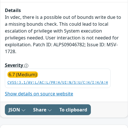
Details
In vdec, there is a possible out of bounds write due to
a missing bounds check. This could lead to local
escalation of privilege with System execution
privileges needed. User interaction is not needed for
exploitation. Patch ID: ALPS09046782; Issue ID: MSV-
1728.
Severity
6.7 (Medium)
CVSS:3.1/AV:L/AC:L/PR:H/UI:N/S:U/C:H/I:H/A:H
Show details on source website
JSON
Share
To clipboard