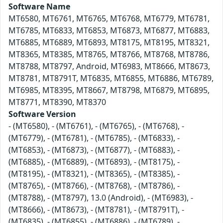
Software Name
MT6580, MT6761, MT6765, MT6768, MT6779, MT6781,
MT6785, MT6833, MT6853, MT6873, MT6877, MT6883,
MT6885, MT6889, MT6893, MT8175, MT8195, MT8321,
MT8365, MT8385, MT8765, MT8766, MT8768, MT8786,
MT8788, MT8797, Android, МТ6983, МТ8666, МТ8673,
МТ8781, МТ8791Т, MT6835, MT6855, MT6886, MT6789,
MT6985, MT8395, MT8667, MT8798, MT6879, MT6895,
MT8771, MT8390, MT8370
Software Version
- (MT6580), - (MT6761), - (MT6765), - (MT6768), -
(MT6779), - (MT6781), - (MT6785), - (MT6833), -
(MT6853), - (MT6873), - (MT6877), - (MT6883), -
(MT6885), - (MT6889), - (MT6893), - (MT8175), -
(MT8195), - (MT8321), - (MT8365), - (MT8385), -
(MT8765), - (MT8766), - (MT8768), - (MT8786), -
(MT8788), - (MT8797), 13.0 (Android), - (МТ6983), -
(МТ8666), - (МТ8673), - (МТ8781), - (МТ8791Т), -
(MT6835), - (MT6855), - (MT6886), - (MT6789), -