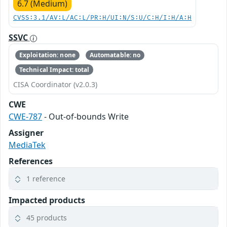
6.7 (Medium)
CVSS:3.1/AV:L/AC:L/PR:H/UI:N/S:U/C:H/I:H/A:H
SSVC
Exploitation: none
Automatable: no
Technical Impact: total
CISA Coordinator (v2.0.3)
CWE
CWE-787
- Out-of-bounds Write
Assigner
MediaTek
References
1 reference
Impacted products
45 products