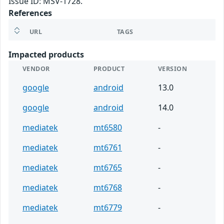
Issue ID: MSV-1728.
References
URL
TAGS
Impacted products
VENDOR
PRODUCT
VERSION
google
android
13.0
google
android
14.0
mediatek
mt6580
-
mediatek
mt6761
-
mediatek
mt6765
-
mediatek
mt6768
-
mediatek
mt6779
-