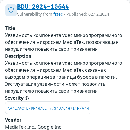
BDU:2024-10644
Vulnerability from
fstec
- Published: 02.12.2024
Title
Уязвимость компонента vdec микропрограммного
обеспечения микросхем MediaTek, позволяющая
нарушителю повысить свои привилегии
Description
Уязвимость компонента vdec микропрограммного
обеспечения микросхем MediaTek связана с
выходом операции за границы буфера в памяти.
Эксплуатация уязвимости может позволить
нарушителю повысить свои привилегии
Severity
AV:L/AC:L/PR:H/UI:N/S:U/C:H/I:H/A:H
Vendor
MediaTek Inc., Google Inc