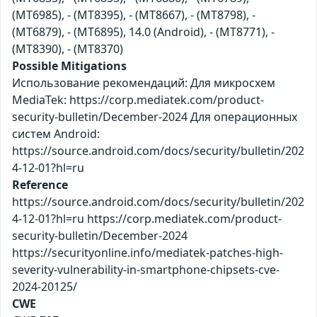
(MT6985), - (MT8395), - (MT8667), - (MT8798), -
(MT6879), - (MT6895), 14.0 (Android), - (MT8771), -
(MT8390), - (MT8370)
Possible Mitigations
Использование рекомендаций: Для микросхем
MediaTek: https://corp.mediatek.com/product-
security-bulletin/December-2024 Для операционных
систем Android:
https://source.android.com/docs/security/bulletin/202
4-12-01?hl=ru
Reference
https://source.android.com/docs/security/bulletin/202
4-12-01?hl=ru https://corp.mediatek.com/product-
security-bulletin/December-2024
https://securityonline.info/mediatek-patches-high-
severity-vulnerability-in-smartphone-chipsets-cve-
2024-20125/
CWE