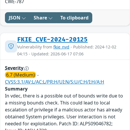
CWE-787
JSON
Share
To clipboard
FKIE_CVE-2024-20125
Vulnerability from
fkie_nvd
- Published: 2024-12-02
04:15 - Updated: 2026-06-17 07:06
Severity
6.7 (Medium)
-
CVSS:3.1/AV:L/AC:L/PR:H/UI:N/S:U/C:H/I:H/A:H
Summary
In vdec, there is a possible out of bounds write due to
a missing bounds check. This could lead to local
escalation of privilege if a malicious actor has already
obtained System privileges. User interaction is not
needed for exploitation. Patch ID: ALPS09046782;