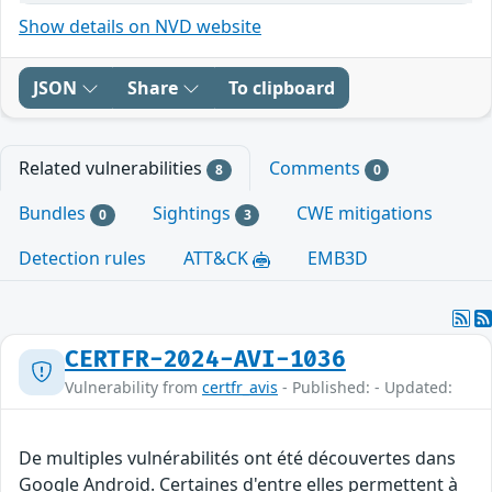
Show details on NVD website
JSON
Share
To clipboard
Related vulnerabilities
Comments
8
0
Bundles
Sightings
CWE mitigations
0
3
Detection rules
ATT&CK
EMB3D
CERTFR-2024-AVI-1036
Vulnerability from
certfr_avis
- Published: - Updated:
De multiples vulnérabilités ont été découvertes dans
Google Android. Certaines d'entre elles permettent à