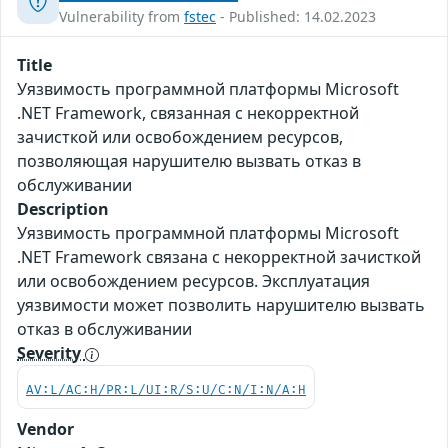
Vulnerability from
fstec
- Published: 14.02.2023
Title
Уязвимость программной платформы Microsoft
.NET Framework, связанная c некорректной
зачисткой или освобождением ресурсов,
позволяющая нарушителю вызвать отказ в
обслуживании
Description
Уязвимость программной платформы Microsoft
.NET Framework связана c некорректной зачисткой
или освобождением ресурсов. Эксплуатация
уязвимости может позволить нарушителю вызвать
отказ в обслуживании
Severity
AV:L/AC:H/PR:L/UI:R/S:U/C:N/I:N/A:H
Vendor