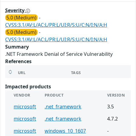
Severity
5.0 (Medium)
-
CVSS:3.1/AV:L/AC:L/PR:L/UI:R/S:U/C:N/I:N/A:H
5.0 (Medium)
-
CVSS:3.1/AV:L/AC:L/PR:L/UI:R/S:U/C:N/I:N/A:H
Summary
.NET Framework Denial of Service Vulnerability
References
URL
TAGS
Impacted products
VENDOR
PRODUCT
VERSION
microsoft
.net_framework
3.5
microsoft
.net_framework
4.7.2
microsoft
windows_10_1607
-