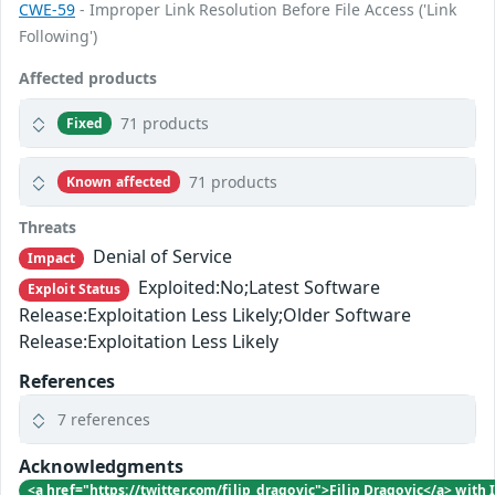
CWE-59
- Improper Link Resolution Before File Access ('Link
Following')
Affected products
71 products
Fixed
71 products
Known affected
Threats
Denial of Service
Impact
Exploited:No;Latest Software
Exploit Status
Release:Exploitation Less Likely;Older Software
Release:Exploitation Less Likely
References
7 references
Acknowledgments
<a href="https://twitter.com/filip_dragovic">Filip Dragovic</a> with I