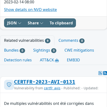
2023-02-14 08:00
Show details on NVD website
JSON
Share
To clipboard
Related vulnerabilities
Comments
9
0
Bundles
Sightings
CWE mitigations
0
0
Detection rules
ATT&CK
EMB3D
CERTFR-2023-AVI-0131
Vulnerability from
certfr_avis
- Published: - Updated:
De multiples vulnérabilités ont été corrigées dans