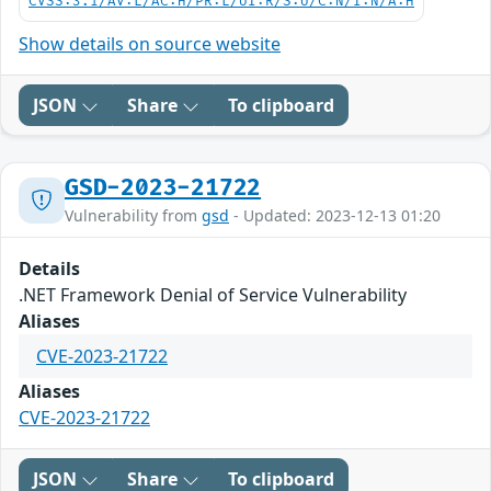
CVSS:3.1/AV:L/AC:H/PR:L/UI:R/S:U/C:N/I:N/A:H
Show details on source website
JSON
Share
To clipboard
GSD-2023-21722
Vulnerability from
gsd
- Updated: 2023-12-13 01:20
Details
.NET Framework Denial of Service Vulnerability
Aliases
CVE-2023-21722
Aliases
CVE-2023-21722
JSON
Share
To clipboard