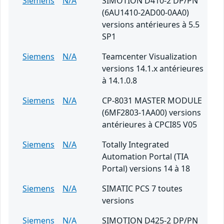
Siemens
N/A
SIMOTION D410-2 DP/PN
(6AU1410-2AD00-0AA0)
versions antérieures à 5.5
SP1
Siemens
N/A
Teamcenter Visualization
versions 14.1.x antérieures
à 14.1.0.8
Siemens
N/A
CP-8031 MASTER MODULE
(6MF2803-1AA00) versions
antérieures à CPCI85 V05
Siemens
N/A
Totally Integrated
Automation Portal (TIA
Portal) versions 14 à 18
Siemens
N/A
SIMATIC PCS 7 toutes
versions
Siemens
N/A
SIMOTION D425-2 DP/PN