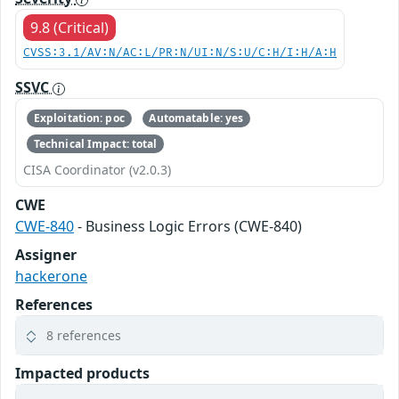
9.8 (Critical)
CVSS:3.1/AV:N/AC:L/PR:N/UI:N/S:U/C:H/I:H/A:H
SSVC
Exploitation: poc
Automatable: yes
Technical Impact: total
CISA Coordinator (v2.0.3)
CWE
CWE-840
- Business Logic Errors (CWE-840)
Assigner
hackerone
References
8 references
Impacted products