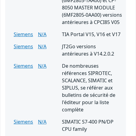
(6MF2803-1AA00) et CP-
8050 MASTER MODULE
(6MF2805-0AA00) versions
antérieures à CPCI85 V05
Siemens
N/A
TIA Portal V15, V16 et V17
Siemens
N/A
JT2Go versions
antérieures à V14.2.0.2
Siemens
N/A
De nombreuses
références SIPROTEC,
SCALANCE, SIMATIC et
SIPLUS, se référer aux
bulletins de sécurité de
l'éditeur pour la liste
complète
Siemens
N/A
SIMATIC S7-400 PN/DP
CPU family