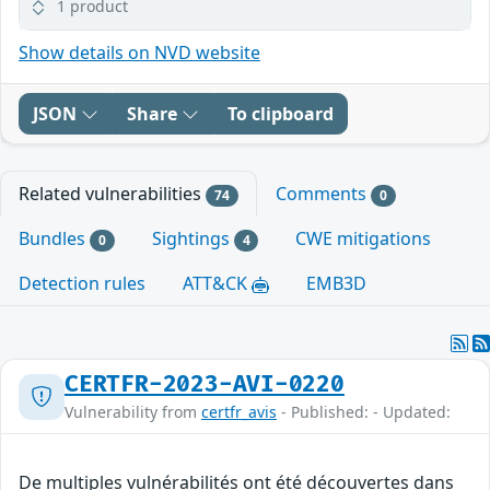
1 product
Show details on NVD website
JSON
Share
To clipboard
Related vulnerabilities
Comments
74
0
Bundles
Sightings
CWE mitigations
0
4
Detection rules
ATT&CK
EMB3D
CERTFR-2023-AVI-0220
Vulnerability from
certfr_avis
- Published: - Updated:
De multiples vulnérabilités ont été découvertes dans