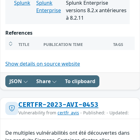
Splunk
Splunk
Splunk Enterprise
Enterprise
versions 8.2.x antérieures
à 8.2.11
References
TITLE
PUBLICATION TIME
TAGS
Show details on source website
JSON
Share
To clipboard
CERTFR-2023-AVI-0453
Vulnerability from
certfr_avis
- Published: - Updated:
De multiples vulnérabilités ont été découvertes dans