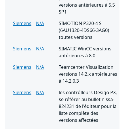
versions antérieures à 5.5
SP1
Siemens
N/A
SIMOTION P320-4 S
(6AU1320-4DS66-3AG0)
toutes versions
Siemens
N/A
SIMATIC WinCC versions
antérieures à 8.0
Siemens
N/A
Teamcenter Visualization
versions 14.2.x antérieures
à 14.2.0.3
Siemens
N/A
les contrôlleurs Desigo PX,
se référer au bulletin ssa-
824231 de l'éditeur pour la
liste complète des
versions affectées