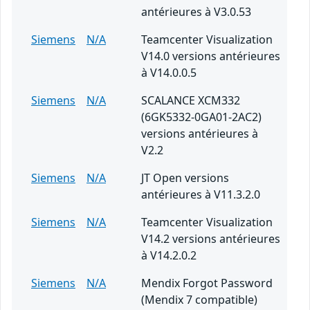
antérieures à V3.0.53
Siemens
N/A
Teamcenter Visualization
V14.0 versions antérieures
à V14.0.0.5
Siemens
N/A
SCALANCE XCM332
(6GK5332-0GA01-2AC2)
versions antérieures à
V2.2
Siemens
N/A
JT Open versions
antérieures à V11.3.2.0
Siemens
N/A
Teamcenter Visualization
V14.2 versions antérieures
à V14.2.0.2
Siemens
N/A
Mendix Forgot Password
(Mendix 7 compatible)