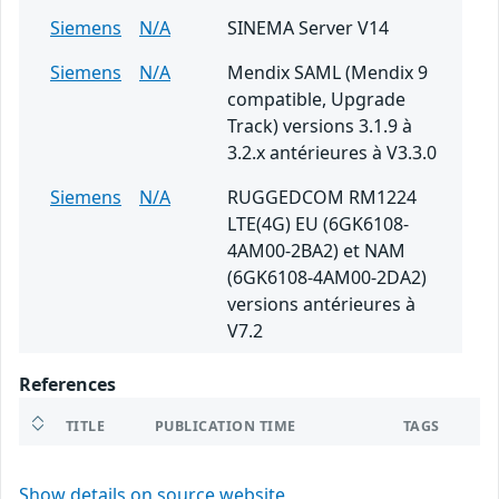
Siemens
N/A
SINEMA Server V14
Siemens
N/A
Mendix SAML (Mendix 9
compatible, Upgrade
Track) versions 3.1.9 à
3.2.x antérieures à V3.3.0
Siemens
N/A
RUGGEDCOM RM1224
LTE(4G) EU (6GK6108-
4AM00-2BA2) et NAM
(6GK6108-4AM00-2DA2)
versions antérieures à
V7.2
References
TITLE
PUBLICATION TIME
TAGS
Show details on source website