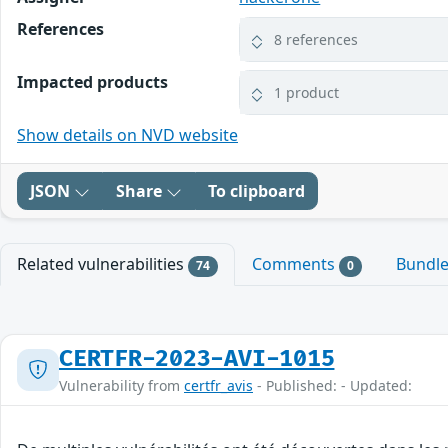
References
8 references
Impacted products
1 product
Show details on NVD website
JSON
Share
To clipboard
Related vulnerabilities
Comments
Bundl
74
0
CERTFR-2023-AVI-1015
Vulnerability from
certfr_avis
- Published: - Updated: