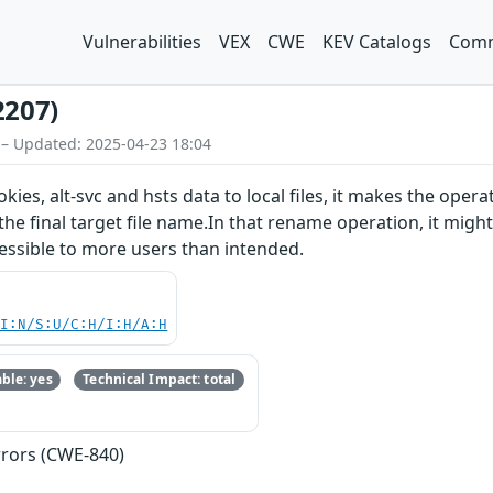
Vulnerabilities
VEX
CWE
KEV Catalogs
Comm
2207)
 – Updated: 2025-04-23 18:04
kies, alt-svc and hsts data to local files, it makes the oper
e final target file name.In that rename operation, it might 
cessible to more users than intended.
UI:N/S:U/C:H/I:H/A:H
ble: yes
Technical Impact: total
rrors (CWE-840)