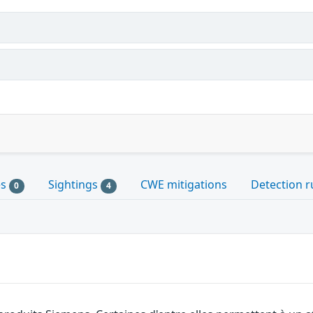
es
Sightings
CWE mitigations
Detection r
0
4