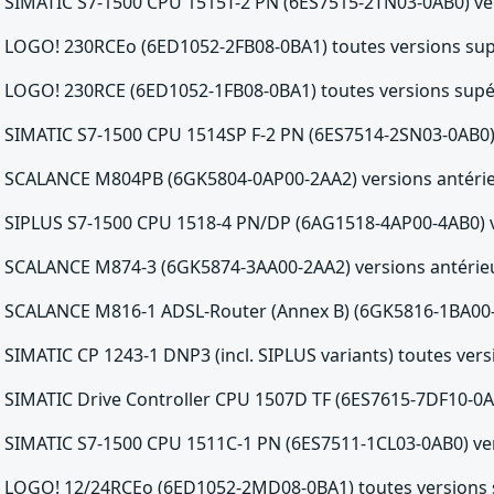
SIMATIC S7-1500 CPU 1515T-2 PN (6ES7515-2TN03-0AB0) ver
LOGO! 230RCEo (6ED1052-2FB08-0BA1) toutes versions supé
LOGO! 230RCE (6ED1052-1FB08-0BA1) toutes versions supér
SIMATIC S7-1500 CPU 1514SP F-2 PN (6ES7514-2SN03-0AB0) 
SCALANCE M804PB (6GK5804-0AP00-2AA2) versions antérie
SIPLUS S7-1500 CPU 1518-4 PN/DP (6AG1518-4AP00-4AB0) ve
SCALANCE M874-3 (6GK5874-3AA00-2AA2) versions antérieu
SCALANCE M816-1 ADSL-Router (Annex B) (6GK5816-1BA00-2
SIMATIC CP 1243-1 DNP3 (incl. SIPLUS variants) toutes vers
SIMATIC Drive Controller CPU 1507D TF (6ES7615-7DF10-0AB
SIMATIC S7-1500 CPU 1511C-1 PN (6ES7511-1CL03-0AB0) ver
LOGO! 12/24RCEo (6ED1052-2MD08-0BA1) toutes versions s