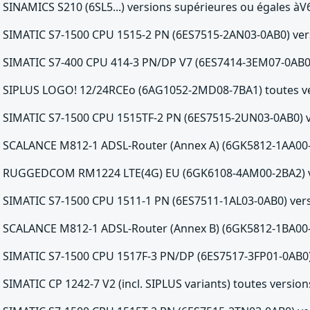
SINAMICS S210 (6SL5...) versions supérieures ou égales àV6
SIMATIC S7-1500 CPU 1515-2 PN (6ES7515-2AN03-0AB0) vers
SIMATIC S7-400 CPU 414-3 PN/DP V7 (6ES7414-3EM07-0AB0)
SIPLUS LOGO! 12/24RCEo (6AG1052-2MD08-7BA1) toutes ver
SIMATIC S7-1500 CPU 1515TF-2 PN (6ES7515-2UN03-0AB0) ve
SCALANCE M812-1 ADSL-Router (Annex A) (6GK5812-1AA00-2
RUGGEDCOM RM1224 LTE(4G) EU (6GK6108-4AM00-2BA2) ver
SIMATIC S7-1500 CPU 1511-1 PN (6ES7511-1AL03-0AB0) versi
SCALANCE M812-1 ADSL-Router (Annex B) (6GK5812-1BA00-2
SIMATIC S7-1500 CPU 1517F-3 PN/DP (6ES7517-3FP01-0AB0) 
SIMATIC CP 1242-7 V2 (incl. SIPLUS variants) toutes version