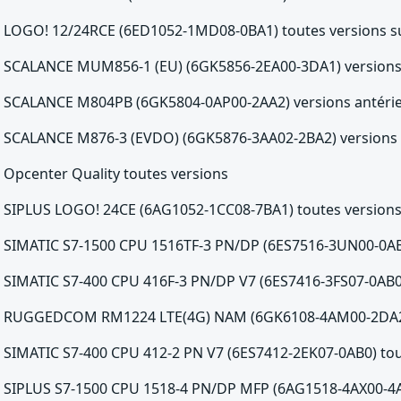
LOGO! 12/24RCE (6ED1052-1MD08-0BA1) toutes versions su
SCALANCE MUM856-1 (EU) (6GK5856-2EA00-3DA1) versions a
SCALANCE M804PB (6GK5804-0AP00-2AA2) versions antérieu
SCALANCE M876-3 (EVDO) (6GK5876-3AA02-2BA2) versions a
Opcenter Quality toutes versions
SIPLUS LOGO! 24CE (6AG1052-1CC08-7BA1) toutes versions 
SIMATIC S7-1500 CPU 1516TF-3 PN/DP (6ES7516-3UN00-0AB0)
SIMATIC S7-400 CPU 416F-3 PN/DP V7 (6ES7416-3FS07-0AB0)
RUGGEDCOM RM1224 LTE(4G) NAM (6GK6108-4AM00-2DA2) v
SIMATIC S7-400 CPU 412-2 PN V7 (6ES7412-2EK07-0AB0) tou
SIPLUS S7-1500 CPU 1518-4 PN/DP MFP (6AG1518-4AX00-4AC