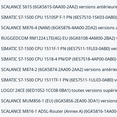
SCALANCE S615 (6GK5615-0AA00-2AA2) versions antérieures
SIMATIC S7-1500 CPU 1510SP F-1 PN (6ES7510-1SK03-0AB0) v
SCALANCE M876-4 (NAM) (6GK5876-4AA00-2DA2) versions an
RUGGEDCOM RM1224 LTE(4G) EU (6GK6108-4AM00-2BA2) ver
SIMATIC S7-1500 CPU 1511F-1 PN (6ES7511-1FL03-0AB0) vers
SIMATIC S7-1500 CPU 1518-4 PN/DP (6ES7518-4AP00-0AB0) v
SCALANCE M874-2 (6GK5874-2AA00-2AA2) versions antérieu
SIMATIC S7-1500 CPU 1511TF-1 PN (6ES7511-1UL03-0AB0) ve
LOGO! 24CE (6ED1052-1CC08-0BA1) toutes versions supérie
SCALANCE MUM856-1 (EU) (6GK5856-2EA00-3DA1) versions 
SCALANCE M816-1 ADSL-Router (Annex A) (6GK5816-1AA00-2