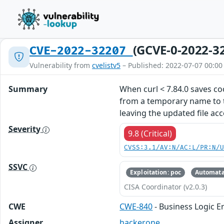
(GCVE-0-2022-3
CVE-2022-32207
Vulnerability from
cvelistv5
– Published: 2022-07-07 00:00
Summary
When curl < 7.84.0 saves coo
from a temporary name to th
leaving the updated file ac
Severity
9.8 (Critical)
CVSS:3.1/AV:N/AC:L/PR:N/
SSVC
Exploitation: poc
Automata
CISA Coordinator (v2.0.3)
CWE
CWE-840
- Business Logic E
Assigner
hackerone