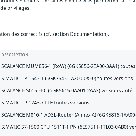
 produits Siemens. Certaines d'entre elles permettent à un
de privilèges.
ention des correctifs (cf. section Documentation).
DESCRIPTION
SCALANCE MUM856-1 (RoW) (6GK5856-2EA00-3AA1) toutes 
SIMATIC CP 1543-1 (6GK7543-1AX00-0XE0) toutes versions
SCALANCE S615 EEC (6GK5615-0AA01-2AA2) versions antéri
SIMATIC CP 1243-7 LTE toutes versions
SCALANCE M816-1 ADSL-Router (Annex A) (6GK5816-1AA00-2
SIMATIC S7-1500 CPU 1511T-1 PN (6ES7511-1TL03-0AB0) vers