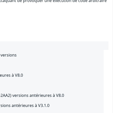
 attaquant de provoquer une exécution de code arbitraire
versions
eures à V8.0
AA2) versions antérieures à V8.0
ions antérieures à V3.1.0