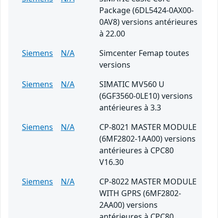
Package (6DL5424-0AX00-
0AV8) versions antérieures
à 22.00
Siemens
N/A
Simcenter Femap toutes
versions
Siemens
N/A
SIMATIC MV560 U
(6GF3560-0LE10) versions
antérieures à 3.3
Siemens
N/A
CP-8021 MASTER MODULE
(6MF2802-1AA00) versions
antérieures à CPC80
V16.30
Siemens
N/A
CP-8022 MASTER MODULE
WITH GPRS (6MF2802-
2AA00) versions
antérieures à CPC80