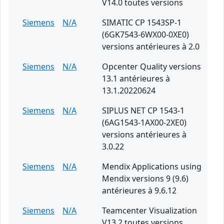
V14.0 toutes versions
Siemens
N/A
SIMATIC CP 1543SP-1
(6GK7543-6WX00-0XE0)
versions antérieures à 2.0
Siemens
N/A
Opcenter Quality versions
13.1 antérieures à
13.1.20220624
Siemens
N/A
SIPLUS NET CP 1543-1
(6AG1543-1AX00-2XE0)
versions antérieures à
3.0.22
Siemens
N/A
Mendix Applications using
Mendix versions 9 (9.6)
antérieures à 9.6.12
Siemens
N/A
Teamcenter Visualization
V13.2 toutes versions