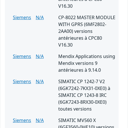
V16.30
Siemens
N/A
CP-8022 MASTER MODULE
WITH GPRS (6MF2802-
2AA00) versions
antérieures à CPC80
V16.30
Siemens
N/A
Mendix Applications using
Mendix versions 9
antérieures à 9.14.0
Siemens
N/A
SIMATIC CP 1242-7 V2
(6GK7242-7KX31-0XE0) à
SIMATIC CP 1243-8 IRC
(6GK7243-8RX30-0XE0)
toutes versions
Siemens
N/A
SIMATIC MV560 X
(6GF3560-0HE10) versions