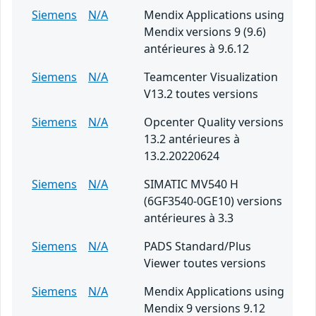
Siemens
N/A
Mendix Applications using
Mendix versions 9 (9.6)
antérieures à 9.6.12
Siemens
N/A
Teamcenter Visualization
V13.2 toutes versions
Siemens
N/A
Opcenter Quality versions
13.2 antérieures à
13.2.20220624
Siemens
N/A
SIMATIC MV540 H
(6GF3540-0GE10) versions
antérieures à 3.3
Siemens
N/A
PADS Standard/Plus
Viewer toutes versions
Siemens
N/A
Mendix Applications using
Mendix 9 versions 9.12