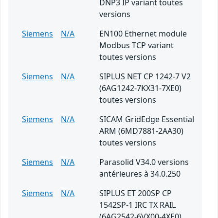
DNP3 IP variant toutes
versions
Siemens
N/A
EN100 Ethernet module
Modbus TCP variant
toutes versions
Siemens
N/A
SIPLUS NET CP 1242-7 V2
(6AG1242-7KX31-7XE0)
toutes versions
Siemens
N/A
SICAM GridEdge Essential
ARM (6MD7881-2AA30)
toutes versions
Siemens
N/A
Parasolid V34.0 versions
antérieures à 34.0.250
Siemens
N/A
SIPLUS ET 200SP CP
1542SP-1 IRC TX RAIL
(6AG2542-6VX00-4XE0)