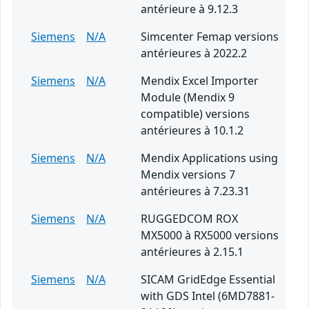
antérieure à 9.12.3
Siemens
N/A
Simcenter Femap versions
antérieures à 2022.2
Siemens
N/A
Mendix Excel Importer
Module (Mendix 9
compatible) versions
antérieures à 10.1.2
Siemens
N/A
Mendix Applications using
Mendix versions 7
antérieures à 7.23.31
Siemens
N/A
RUGGEDCOM ROX
MX5000 à RX5000 versions
antérieures à 2.15.1
Siemens
N/A
SICAM GridEdge Essential
with GDS Intel (6MD7881-