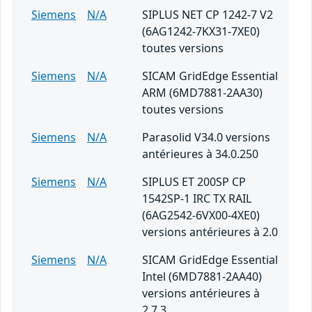
Siemens
N/A
SIPLUS NET CP 1242-7 V2
(6AG1242-7KX31-7XE0)
toutes versions
Siemens
N/A
SICAM GridEdge Essential
ARM (6MD7881-2AA30)
toutes versions
Siemens
N/A
Parasolid V34.0 versions
antérieures à 34.0.250
Siemens
N/A
SIPLUS ET 200SP CP
1542SP-1 IRC TX RAIL
(6AG2542-6VX00-4XE0)
versions antérieures à 2.0
Siemens
N/A
SICAM GridEdge Essential
Intel (6MD7881-2AA40)
versions antérieures à
2.7.3