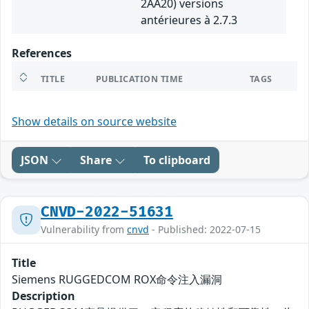
2AA20) versions
antérieures à 2.7.3
References
TITLE
PUBLICATION TIME
TAGS
Show details on source website
JSON
Share
To clipboard
CNVD-2022-51631
Vulnerability from
cnvd
- Published: 2022-07-15
Title
Siemens RUGGEDCOM ROX命令注入漏洞
Description