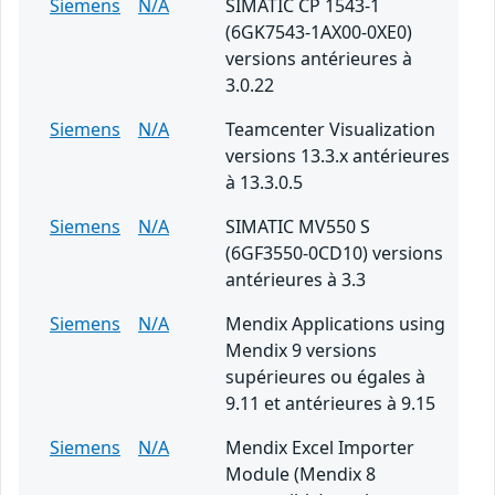
Siemens
N/A
SIMATIC CP 1543-1
(6GK7543-1AX00-0XE0)
versions antérieures à
3.0.22
Siemens
N/A
Teamcenter Visualization
versions 13.3.x antérieures
à 13.3.0.5
Siemens
N/A
SIMATIC MV550 S
(6GF3550-0CD10) versions
antérieures à 3.3
Siemens
N/A
Mendix Applications using
Mendix 9 versions
supérieures ou égales à
9.11 et antérieures à 9.15
Siemens
N/A
Mendix Excel Importer
Module (Mendix 8