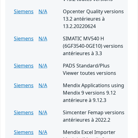
Siemens
N/A
Opcenter Quality versions
13.2 antérieures à
13.2.20220624
Siemens
N/A
SIMATIC MV540 H
(6GF3540-0GE10) versions
antérieures à 3.3
Siemens
N/A
PADS Standard/Plus
Viewer toutes versions
Siemens
N/A
Mendix Applications using
Mendix 9 versions 9.12
antérieure à 9.12.3
Siemens
N/A
Simcenter Femap versions
antérieures à 2022.2
Siemens
N/A
Mendix Excel Importer