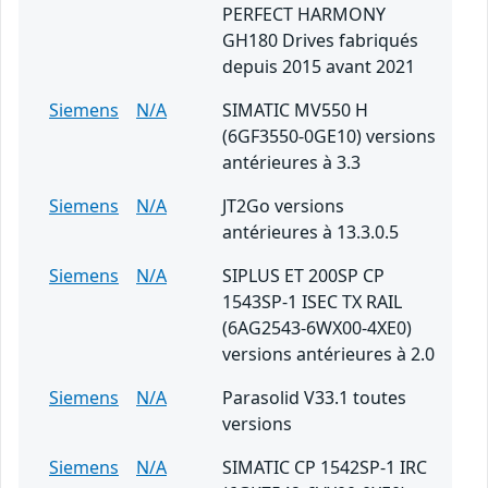
PERFECT HARMONY
GH180 Drives fabriqués
depuis 2015 avant 2021
Siemens
N/A
SIMATIC MV550 H
(6GF3550-0GE10) versions
antérieures à 3.3
Siemens
N/A
JT2Go versions
antérieures à 13.3.0.5
Siemens
N/A
SIPLUS ET 200SP CP
1543SP-1 ISEC TX RAIL
(6AG2543-6WX00-4XE0)
versions antérieures à 2.0
Siemens
N/A
Parasolid V33.1 toutes
versions
Siemens
N/A
SIMATIC CP 1542SP-1 IRC