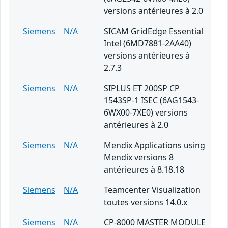
versions antérieures à 2.0
Siemens
N/A
SICAM GridEdge Essential
Intel (6MD7881-2AA40)
versions antérieures à
2.7.3
Siemens
N/A
SIPLUS ET 200SP CP
1543SP-1 ISEC (6AG1543-
6WX00-7XE0) versions
antérieures à 2.0
Siemens
N/A
Mendix Applications using
Mendix versions 8
antérieures à 8.18.18
Siemens
N/A
Teamcenter Visualization
toutes versions 14.0.x
Siemens
N/A
CP-8000 MASTER MODULE