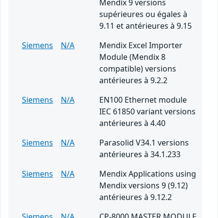
Mendix 9 versions
supérieures ou égales à
9.11 et antérieures à 9.15
Siemens
N/A
Mendix Excel Importer
Module (Mendix 8
compatible) versions
antérieures à 9.2.2
Siemens
N/A
EN100 Ethernet module
IEC 61850 variant versions
antérieures à 4.40
Siemens
N/A
Parasolid V34.1 versions
antérieures à 34.1.233
Siemens
N/A
Mendix Applications using
Mendix versions 9 (9.12)
antérieures à 9.12.2
Siemens
N/A
CP-8000 MASTER MODULE