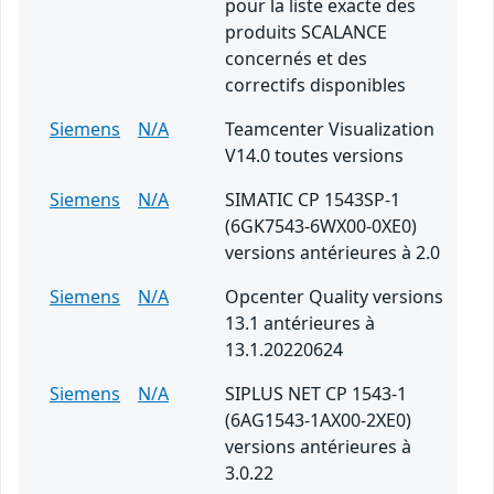
pour la liste exacte des
produits SCALANCE
concernés et des
correctifs disponibles
Siemens
N/A
Teamcenter Visualization
V14.0 toutes versions
Siemens
N/A
SIMATIC CP 1543SP-1
(6GK7543-6WX00-0XE0)
versions antérieures à 2.0
Siemens
N/A
Opcenter Quality versions
13.1 antérieures à
13.1.20220624
Siemens
N/A
SIPLUS NET CP 1543-1
(6AG1543-1AX00-2XE0)
versions antérieures à
3.0.22