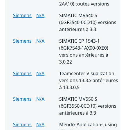
2AA10) toutes versions
Siemens
N/A
SIMATIC MV540 S
(6GF3540-0CD10) versions
antérieures à 3.3
Siemens
N/A
SIMATIC CP 1543-1
(6GK7543-1AX00-0XE0)
versions antérieures à
3.0.22
Siemens
N/A
Teamcenter Visualization
versions 13.3.x antérieures
à 13.3.0.5
Siemens
N/A
SIMATIC MV550 S
(6GF3550-0CD10) versions
antérieures à 3.3
Siemens
N/A
Mendix Applications using