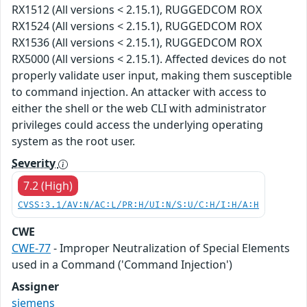
RX1512 (All versions < 2.15.1), RUGGEDCOM ROX
RX1524 (All versions < 2.15.1), RUGGEDCOM ROX
RX1536 (All versions < 2.15.1), RUGGEDCOM ROX
RX5000 (All versions < 2.15.1). Affected devices do not
properly validate user input, making them susceptible
to command injection. An attacker with access to
either the shell or the web CLI with administrator
privileges could access the underlying operating
system as the root user.
Severity
7.2 (High)
CVSS:3.1/AV:N/AC:L/PR:H/UI:N/S:U/C:H/I:H/A:H
CWE
CWE-77
- Improper Neutralization of Special Elements
used in a Command ('Command Injection')
Assigner
siemens