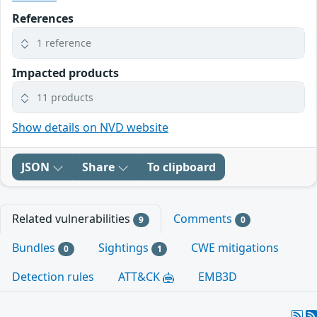
References
1 reference
Impacted products
11 products
Show details on NVD website
JSON
Share
To clipboard
Related vulnerabilities
Comments
9
0
Bundles
Sightings
CWE mitigations
0
1
Detection rules
ATT&CK
EMB3D