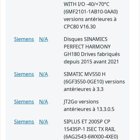
WITH I/O -40/+70°C
(6MF2101-1AB10-0AA0)
versions antérieures à
CPC80 V16.30
Siemens
N/A
Disques SINAMICS
PERFECT HARMONY
GH180 Drives fabriqués
depuis 2015 avant 2021
Siemens
N/A
SIMATIC MV550 H
(6GF3550-0GE10) versions
antérieures à 3.3
Siemens
N/A
JT2Go versions
antérieures à 13.3.0.5
Siemens
N/A
SIPLUS ET 200SP CP
1543SP-1 ISEC TX RAIL
(6AG2543-6WX00-4XE0)