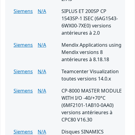
Siemens
N/A
SIPLUS ET 200SP CP
1543SP-1 ISEC (6AG1543-
6WX00-7XE0) versions
antérieures à 2.0
Siemens
N/A
Mendix Applications using
Mendix versions 8
antérieures à 8.18.18
Siemens
N/A
Teamcenter Visualization
toutes versions 14.0.x
Siemens
N/A
CP-8000 MASTER MODULE
WITH I/O -40/+70°C
(6MF2101-1AB10-0AA0)
versions antérieures à
CPC80 V16.30
Siemens
N/A
Disques SINAMICS