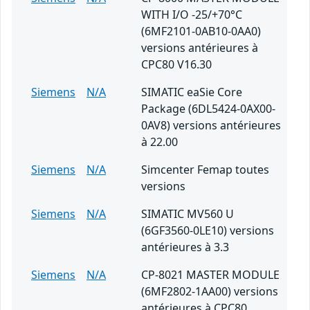
WITH I/O -25/+70°C
(6MF2101-0AB10-0AA0)
versions antérieures à
CPC80 V16.30
Siemens
N/A
SIMATIC eaSie Core
Package (6DL5424-0AX00-
0AV8) versions antérieures
à 22.00
Siemens
N/A
Simcenter Femap toutes
versions
Siemens
N/A
SIMATIC MV560 U
(6GF3560-0LE10) versions
antérieures à 3.3
Siemens
N/A
CP-8021 MASTER MODULE
(6MF2802-1AA00) versions
antérieures à CPC80