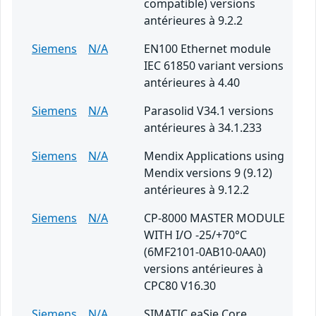
compatible) versions
antérieures à 9.2.2
Siemens
N/A
EN100 Ethernet module
IEC 61850 variant versions
antérieures à 4.40
Siemens
N/A
Parasolid V34.1 versions
antérieures à 34.1.233
Siemens
N/A
Mendix Applications using
Mendix versions 9 (9.12)
antérieures à 9.12.2
Siemens
N/A
CP-8000 MASTER MODULE
WITH I/O -25/+70°C
(6MF2101-0AB10-0AA0)
versions antérieures à
CPC80 V16.30
Siemens
N/A
SIMATIC eaSie Core