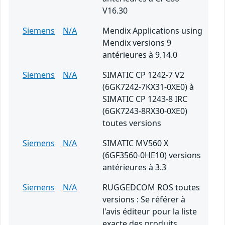
V16.30
Siemens
N/A
Mendix Applications using
Mendix versions 9
antérieures à 9.14.0
Siemens
N/A
SIMATIC CP 1242-7 V2
(6GK7242-7KX31-0XE0) à
SIMATIC CP 1243-8 IRC
(6GK7243-8RX30-0XE0)
toutes versions
Siemens
N/A
SIMATIC MV560 X
(6GF3560-0HE10) versions
antérieures à 3.3
Siemens
N/A
RUGGEDCOM ROS toutes
versions : Se référer à
l'avis éditeur pour la liste
exacte des produits