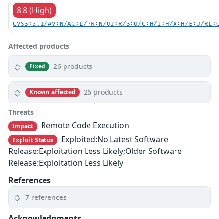
8.8 (High)
CVSS:3.1/AV:N/AC:L/PR:N/UI:R/S:U/C:H/I:H/A:H/E:U/RL:
Affected products
26 products
Fixed
26 products
Known affected
Threats
Remote Code Execution
Impact
Exploited:No;Latest Software
Exploit Status
Release:Exploitation Less Likely;Older Software
Release:Exploitation Less Likely
References
7 references
Acknowledgments