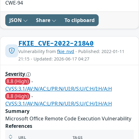
CWE-94
JSON
Share
To clipboard
FKIE_CVE-2022-21840
Vulnerability from
fkie_nvd
- Published: 2022-01-11
21:15 - Updated: 2026-06-17 04:27
Severity
8.8 (High)
-
CVSS:3.1/AV:N/AC:L/PR:N/UI:R/S:U/C:H/I:H/A:H
8.8 (High)
-
CVSS:3.1/AV:N/AC:L/PR:N/UI:R/S:U/C:H/I:H/A:H
Summary
Microsoft Office Remote Code Execution Vulnerability
References
URL
TAGS