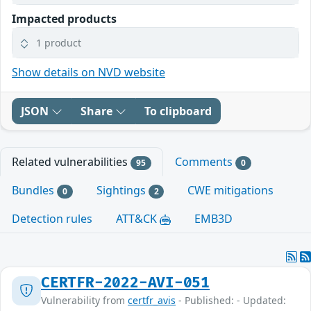
Impacted products
1 product
Show details on NVD website
JSON
Share
To clipboard
Related vulnerabilities
Comments
95
0
Bundles
Sightings
CWE mitigations
0
2
Detection rules
ATT&CK
EMB3D
CERTFR-2022-AVI-051
Vulnerability from
certfr_avis
- Published: - Updated: