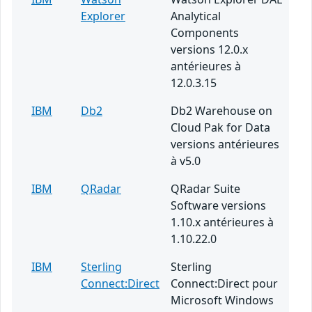
Explorer
Analytical
Components
versions 12.0.x
antérieures à
12.0.3.15
IBM
Db2
Db2 Warehouse on
Cloud Pak for Data
versions antérieures
à v5.0
IBM
QRadar
QRadar Suite
Software versions
1.10.x antérieures à
1.10.22.0
IBM
Sterling
Sterling
Connect:Direct
Connect:Direct pour
Microsoft Windows