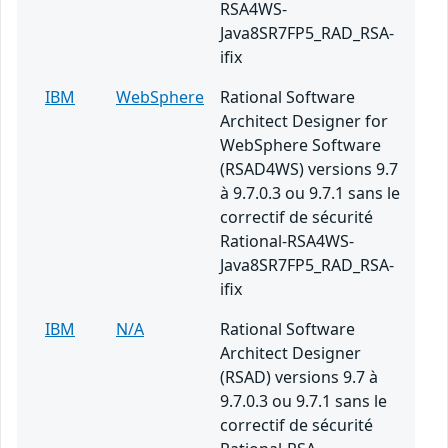
RSA4WS-
Java8SR7FP5_RAD_RSA-
ifix
IBM
WebSphere
Rational Software
Architect Designer for
WebSphere Software
(RSAD4WS) versions 9.7
à 9.7.0.3 ou 9.7.1 sans le
correctif de sécurité
Rational-RSA4WS-
Java8SR7FP5_RAD_RSA-
ifix
IBM
N/A
Rational Software
Architect Designer
(RSAD) versions 9.7 à
9.7.0.3 ou 9.7.1 sans le
correctif de sécurité