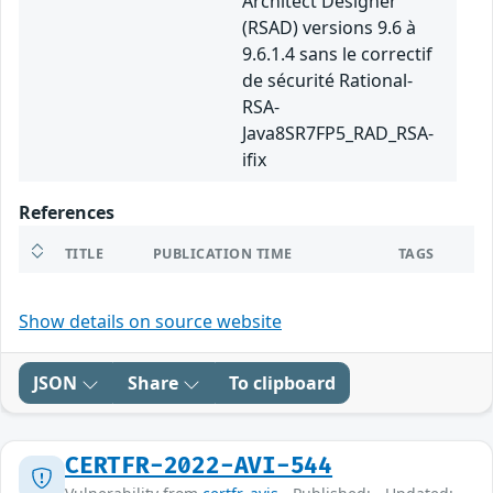
Architect Designer
(RSAD) versions 9.6 à
9.6.1.4 sans le correctif
de sécurité Rational-
RSA-
Java8SR7FP5_RAD_RSA-
ifix
References
TITLE
PUBLICATION TIME
TAGS
Show details on source website
JSON
Share
To clipboard
CERTFR-2022-AVI-544