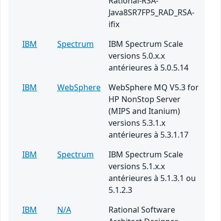
Rational-RSA-
Java8SR7FP5_RAD_RSA-
ifix
IBM
Spectrum
IBM Spectrum Scale
versions 5.0.x.x
antérieures à 5.0.5.14
IBM
WebSphere
WebSphere MQ V5.3 for
HP NonStop Server
(MIPS and Itanium)
versions 5.3.1.x
antérieures à 5.3.1.17
IBM
Spectrum
IBM Spectrum Scale
versions 5.1.x.x
antérieures à 5.1.3.1 ou
5.1.2.3
IBM
N/A
Rational Software