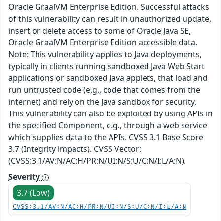
Oracle GraalVM Enterprise Edition. Successful attacks
of this vulnerability can result in unauthorized update,
insert or delete access to some of Oracle Java SE,
Oracle GraalVM Enterprise Edition accessible data.
Note: This vulnerability applies to Java deployments,
typically in clients running sandboxed Java Web Start
applications or sandboxed Java applets, that load and
run untrusted code (e.g., code that comes from the
internet) and rely on the Java sandbox for security.
This vulnerability can also be exploited by using APIs in
the specified Component, e.g., through a web service
which supplies data to the APIs. CVSS 3.1 Base Score
3.7 (Integrity impacts). CVSS Vector:
(CVSS:3.1/AV:N/AC:H/PR:N/UI:N/S:U/C:N/I:L/A:N).
Severity
3.7 (Low)
CVSS:3.1/AV:N/AC:H/PR:N/UI:N/S:U/C:N/I:L/A:N