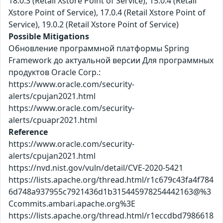
18.0.3 (Retail Xstore Point of Service), 15.0.4 (Retail
Xstore Point of Service), 17.0.4 (Retail Xstore Point of
Service), 19.0.2 (Retail Xstore Point of Service)
Possible Mitigations
Обновление программной платформы Spring
Framework до актуальной версии Для программных
продуктов Oracle Corp.:
https://www.oracle.com/security-
alerts/cpujan2021.html
https://www.oracle.com/security-
alerts/cpuapr2021.html
Reference
https://www.oracle.com/security-
alerts/cpujan2021.html
https://nvd.nist.gov/vuln/detail/CVE-2020-5421
https://lists.apache.org/thread.html/r1c679c43fa4f784
6d748a937955c7921436d1b315445978254442163@%3
Ccommits.ambari.apache.org%3E
https://lists.apache.org/thread.html/r1eccdbd7986618