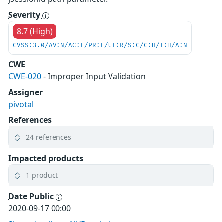
Severity
8.7 (High)
CVSS:3.0/AV:N/AC:L/PR:L/UI:R/S:C/C:H/I:H/A:N
CWE
CWE-020
- Improper Input Validation
Assigner
pivotal
References
24 references
Impacted products
1 product
Date Public
2020-09-17 00:00