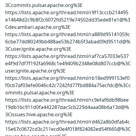
3Ccommits.pulsar.apache.org%3E
https://lists.apache.org/thread.html/r9f13cccb214495
e14648d2c9b8f2c6072fd5219e74502dd35ede81e1@%3
Cdev.ambari.apache.org%3E
https://lists.apache.org/thread.html/ra889d95141059c
6cbe77dd80249bb488ae53b274b5f3abad09d9511d@%
3Cuser.ignite.apache.org%3E
https://lists.apache.org/thread.html/raf7ca57033e537
e4f9d7df7f192fa6968c1e49409b2348e08d807ccb@%3C
user.ignite.apache.org%3E
https://lists.apache.org/thread.html/rb18ed999153ef0
f0cb7af03efe0046c42c7242fd77fbd884a75ecfdc@%3Cc
ommits.pulsar.apache.org%3E
https://lists.apache.org/thread.html/rc9efaf6db98bee
19db1bc911d0fa442287dac5cb229d4aaa08b6a13d@%
3Cissues.hive.apache.org%3E
https://lists.apache.org/thread.html/rd462a8b0dfab4c
15e67c0672cd3c211ecd0e4f018f824082ed54f665@%3C