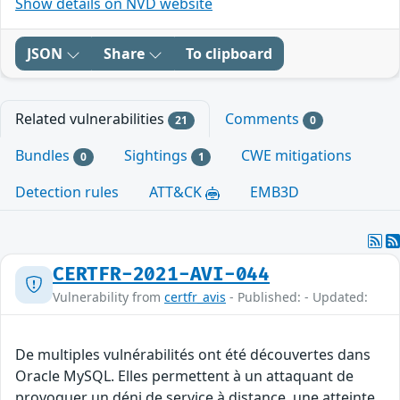
Show details on NVD website
JSON
Share
To clipboard
Related vulnerabilities
Comments
21
0
Bundles
Sightings
CWE mitigations
0
1
Detection rules
ATT&CK
EMB3D
CERTFR-2021-AVI-044
Vulnerability from
certfr_avis
- Published: - Updated:
De multiples vulnérabilités ont été découvertes dans
Oracle MySQL. Elles permettent à un attaquant de
provoquer un déni de service à distance, une atteinte