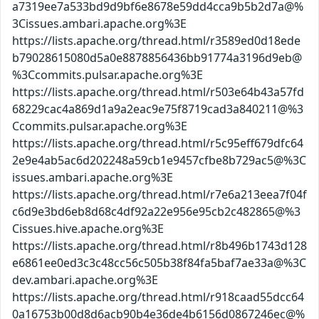
a7319ee7a533bd9d9bf6e8678e59dd4cca9b5b2d7a@%
3Cissues.ambari.apache.org%3E
https://lists.apache.org/thread.html/r3589ed0d18ede
b79028615080d5a0e8878856436bb91774a3196d9eb@
%3Ccommits.pulsar.apache.org%3E
https://lists.apache.org/thread.html/r503e64b43a57fd
68229cac4a869d1a9a2eac9e75f8719cad3a840211@%3
Ccommits.pulsar.apache.org%3E
https://lists.apache.org/thread.html/r5c95eff679dfc64
2e9e4ab5ac6d202248a59cb1e9457cfbe8b729ac5@%3C
issues.ambari.apache.org%3E
https://lists.apache.org/thread.html/r7e6a213eea7f04f
c6d9e3bd6eb8d68c4df92a22e956e95cb2c482865@%3
Cissues.hive.apache.org%3E
https://lists.apache.org/thread.html/r8b496b1743d128
e6861ee0ed3c3c48cc56c505b38f84fa5baf7ae33a@%3C
dev.ambari.apache.org%3E
https://lists.apache.org/thread.html/r918caad55dcc64
0a16753b00d8d6acb90b4e36de4b6156d0867246ec@%