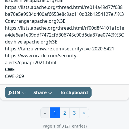
issues.hive.apache.org%3E
https://lists.apache.org/thread.html/re014a49d77f038
ba70e5e9934d400af6653e8c9ac110d32b1254127e@%3
Cdev.ranger.apache.org%3E
https://lists.apache.org/thread.html/rf00d8f4101a1c1e
a4de6ea1e09ddf7472cfd306745c90d6da87ae074@%3C
dev.hive.apache.org%3E
https://tanzu.vmware.com/security/cve-2020-5421
https://www.oracle.com/security-
alerts/cpuapr2021.html
CWE
CWE-269
JSON
Share
To clipboard
«
1
2
3
»
Page 1 of 3 (21 entries)