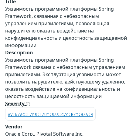
Title
Уязвимость программной платформы Spring
Framework, связанная с небезопасным
управлением привилегиями, позволяющая
нарушителю оказать воздействие на
конфиденциальность и целостность защищаемой
информации
Description
Уязвимость программной платформы Spring
Framework связана с небезопасным управлением
привилегиями. Эксплуатация уязвимости может
позволить нарушителю, действующему удалённо,
оказать воздействие на конфиденциальность и
целостность защищаемой информации
Severity
AV:N/AC:L/PR:L/UI:R/S:C/C:H/I:H/A:N
Vendor
Oracle Corp., Pivotal Software Inc.