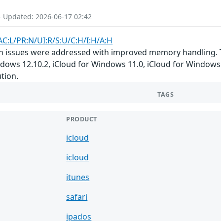
- Updated: 2026-06-17 02:42
AC:L/PR:N/UI:R/S:U/C:H/I:H/A:H
 issues were addressed with improved memory handling. This
indows 12.10.2, iCloud for Windows 11.0, iCloud for Window
ution.
TAGS
PRODUCT
icloud
icloud
itunes
safari
ipados