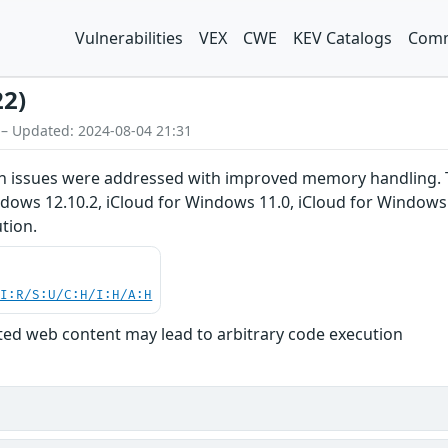
Vulnerabilities
VEX
CWE
KEV Catalogs
Comm
22)
 – Updated: 2024-08-04 21:31
 issues were addressed with improved memory handling. This
indows 12.10.2, iCloud for Windows 11.0, iCloud for Window
ution.
UI:R/S:U/C:H/I:H/A:H
fted web content may lead to arbitrary code execution