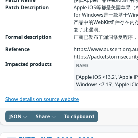
Patch Name
多款Apple产品WebKit组件
Patch Description
Apple iOS等都是美国苹果（
for Windows是一款基
产品中的WebKit组件存
复了此漏洞。
Formal description
厂商已发布了漏洞修复程序，请及时关注更
Reference
https://www.auscert.org.au/
https://packetstormsecurit
Impacted products
NAME
['Apple iOS <13.2', 'Apple 
Windows <7.15', 'Apple iCl
Show details on source website
JSON
Share
To clipboard