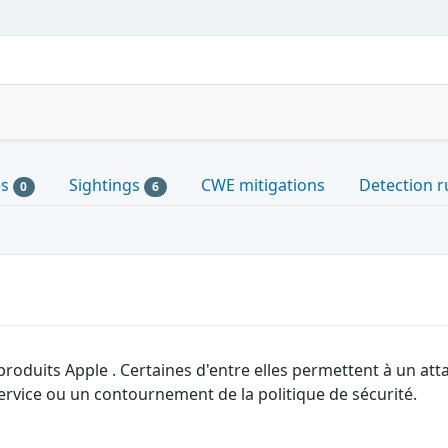
es
Sightings
CWE mitigations
Detection r
0
6
 produits Apple . Certaines d'entre elles permettent à un a
service ou un contournement de la politique de sécurité.