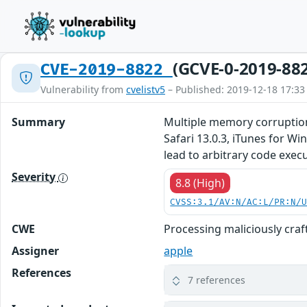
(GCVE-0-2019-88
CVE-2019-8822
Vulnerability from
cvelistv5
– Published: 2019-12-18 17:33
Summary
Multiple memory corruption
Safari 13.0.3, iTunes for W
lead to arbitrary code exec
Severity
8.8 (High)
CVSS:3.1/AV:N/AC:L/PR:N/
CWE
Processing maliciously cra
Assigner
apple
References
7 references