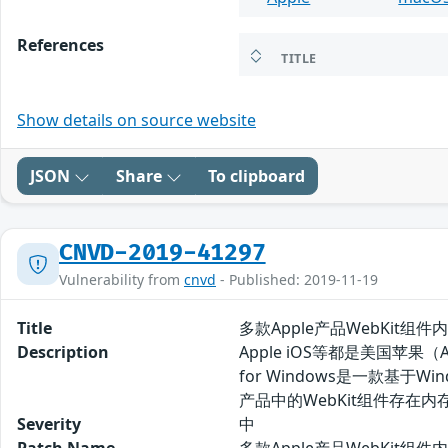
References
TITLE
Show details on source website
JSON
Share
To clipboard
CNVD-2019-41297
Vulnerability from
cnvd
- Published: 2019-11-19
Title
多款Apple产品WebKit组件内
Description
Apple iOS等都是美国苹果（
for Windows是一款基
产品中的WebKit组件存在
Severity
中