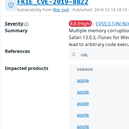
FKIE_CVE-2019-8822
Vulnerability from
fkie_nvd
- Published: 2019-12-18 18:15 
Severity
8.8 (High)
-
CVSS:3.1/AV:N/
Summary
Multiple memory corruption
Safari 13.0.3, iTunes for W
lead to arbitrary code exec
References
URL
Impacted products
VENDOR
apple
apple
apple
apple
apple