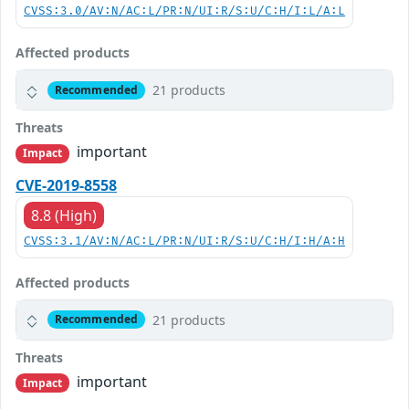
CVSS:3.0/AV:N/AC:L/PR:N/UI:R/S:U/C:H/I:L/A:L
Affected products
21 products
Recommended
Threats
important
Impact
CVE-2019-8558
8.8 (High)
CVSS:3.1/AV:N/AC:L/PR:N/UI:R/S:U/C:H/I:H/A:H
Affected products
21 products
Recommended
Threats
important
Impact