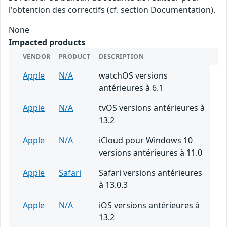
l'obtention des correctifs (cf. section Documentation).
None
Impacted products
VENDOR
PRODUCT
DESCRIPTION
Apple
N/A
watchOS versions
antérieures à 6.1
Apple
N/A
tvOS versions antérieures à
13.2
Apple
N/A
iCloud pour Windows 10
versions antérieures à 11.0
Apple
Safari
Safari versions antérieures
à 13.0.3
Apple
N/A
iOS versions antérieures à
13.2