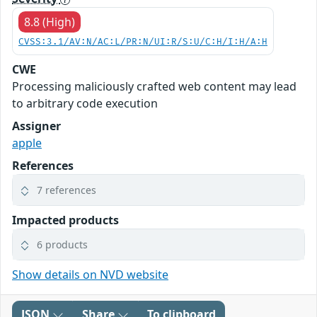
8.8 (High)
CVSS:3.1/AV:N/AC:L/PR:N/UI:R/S:U/C:H/I:H/A:H
CWE
Processing maliciously crafted web content may lead
to arbitrary code execution
Assigner
apple
References
7 references
Impacted products
6 products
Show details on NVD website
JSON
Share
To clipboard