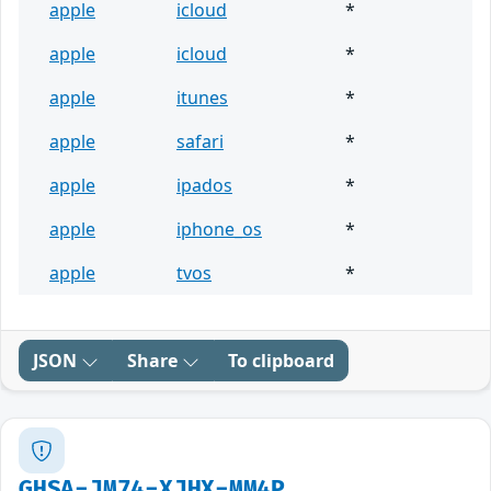
apple
icloud
*
apple
icloud
*
apple
itunes
*
apple
safari
*
apple
ipados
*
apple
iphone_os
*
apple
tvos
*
JSON
Share
To clipboard
GHSA-JM74-XJHX-MM4P