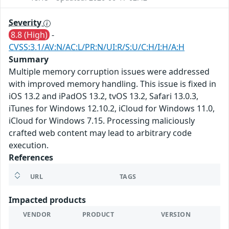
Severity
8.8 (High)
-
CVSS:3.1/AV:N/AC:L/PR:N/UI:R/S:U/C:H/I:H/A:H
Summary
Multiple memory corruption issues were addressed
with improved memory handling. This issue is fixed in
iOS 13.2 and iPadOS 13.2, tvOS 13.2, Safari 13.0.3,
iTunes for Windows 12.10.2, iCloud for Windows 11.0,
iCloud for Windows 7.15. Processing maliciously
crafted web content may lead to arbitrary code
execution.
References
URL
TAGS
Impacted products
VENDOR
PRODUCT
VERSION