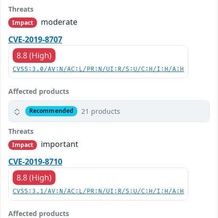
Threats
moderate
Impact
CVE-2019-8707
8.8 (High)
CVSS:3.0/AV:N/AC:L/PR:N/UI:R/S:U/C:H/I:H/A:H
Affected products
21 products
Recommended
Threats
important
Impact
CVE-2019-8710
8.8 (High)
CVSS:3.1/AV:N/AC:L/PR:N/UI:R/S:U/C:H/I:H/A:H
Affected products