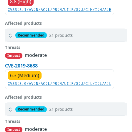
8.8 (High)
CVSS:3.1/AV:N/AC:L/PR:N/UI:R/S:U/C:H/I:H/A:H
Affected products
21 products
Recommended
Threats
moderate
Impact
CVE-2019-8688
6.3 (Medium)
CVSS:3.0/AV:N/AC:L/PR:N/UI:R/S:U/C:L/I:L/A:L
Affected products
21 products
Recommended
Threats
moderate
Impact