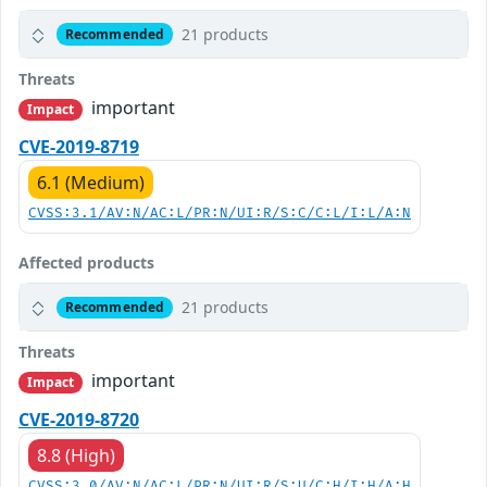
21 products
Recommended
Threats
important
Impact
CVE-2019-8719
6.1 (Medium)
CVSS:3.1/AV:N/AC:L/PR:N/UI:R/S:C/C:L/I:L/A:N
Affected products
21 products
Recommended
Threats
important
Impact
CVE-2019-8720
8.8 (High)
CVSS:3.0/AV:N/AC:L/PR:N/UI:R/S:U/C:H/I:H/A:H