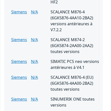
HF2
Siemens
N/A
SCALANCE M876-4
(6GK5876-4AA10-2BA2)
versions antérieures à
V7.2.2
Siemens
N/A
SCALANCE M874-2
(6GK5874-2AA00-2AA2)
toutes versions
Siemens
N/A
SIMATIC PCS neo versions
antérieures à V4.1
Siemens
N/A
SCALANCE M876-4 (EU)
(6GK5876-4AA00-2BA2)
toutes versions
Siemens
N/A
SINUMERIK ONE toutes
versions