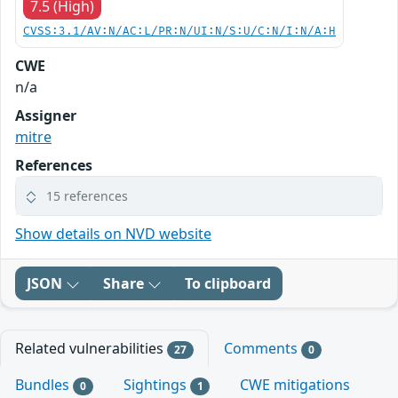
7.5 (High)
CVSS:3.1/AV:N/AC:L/PR:N/UI:N/S:U/C:N/I:N/A:H
CWE
n/a
Assigner
mitre
References
15 references
Show details on NVD website
JSON
Share
To clipboard
Related vulnerabilities
Comments
27
0
Bundles
Sightings
CWE mitigations
0
1