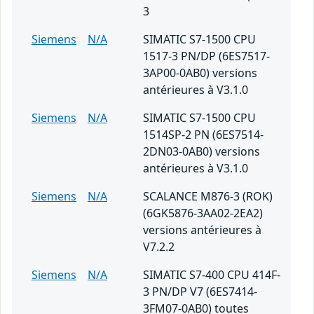
3
Siemens
N/A
SIMATIC S7-1500 CPU
1517-3 PN/DP (6ES7517-
3AP00-0AB0) versions
antérieures à V3.1.0
Siemens
N/A
SIMATIC S7-1500 CPU
1514SP-2 PN (6ES7514-
2DN03-0AB0) versions
antérieures à V3.1.0
Siemens
N/A
SCALANCE M876-3 (ROK)
(6GK5876-3AA02-2EA2)
versions antérieures à
V7.2.2
Siemens
N/A
SIMATIC S7-400 CPU 414F-
3 PN/DP V7 (6ES7414-
3FM07-0AB0) toutes