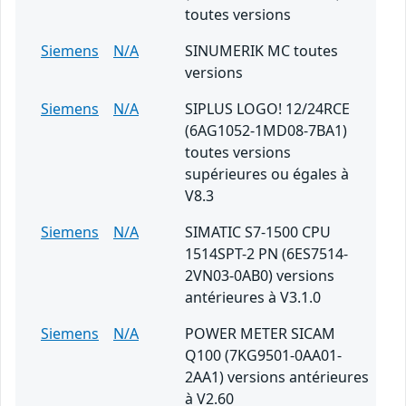
toutes versions
Siemens
N/A
SINUMERIK MC toutes
versions
Siemens
N/A
SIPLUS LOGO! 12/24RCE
(6AG1052-1MD08-7BA1)
toutes versions
supérieures ou égales à
V8.3
Siemens
N/A
SIMATIC S7-1500 CPU
1514SPT-2 PN (6ES7514-
2VN03-0AB0) versions
antérieures à V3.1.0
Siemens
N/A
POWER METER SICAM
Q100 (7KG9501-0AA01-
2AA1) versions antérieures
à V2.60