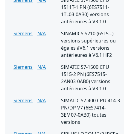
Siemens
N/A
SIMATIC S7-1500 CPU
1511T-1 PN (6ES7511-
1TL03-0AB0) versions
antérieures à V3.1.0
Siemens
N/A
SINAMICS S210 (6SL5...)
versions supérieures ou
égales àV6.1 versions
antérieures à V6.1 HF2
Siemens
N/A
SIMATIC S7-1500 CPU
1515-2 PN (6ES7515-
2AN03-0AB0) versions
antérieures à V3.1.0
Siemens
N/A
SIMATIC S7-400 CPU 414-3
PN/DP V7 (6ES7414-
3EM07-0AB0) toutes
versions