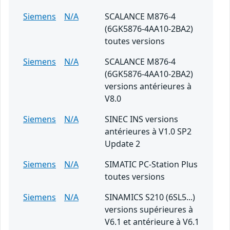
Siemens
N/A
SCALANCE M876-4
(6GK5876-4AA10-2BA2)
toutes versions
Siemens
N/A
SCALANCE M876-4
(6GK5876-4AA10-2BA2)
versions antérieures à
V8.0
Siemens
N/A
SINEC INS versions
antérieures à V1.0 SP2
Update 2
Siemens
N/A
SIMATIC PC-Station Plus
toutes versions
Siemens
N/A
SINAMICS S210 (6SL5...)
versions supérieures à
V6.1 et antérieure à V6.1