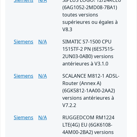
Siemens
N/A
SIPLUS LOGO! 12/24RCEo
(6AG1052-2MD08-7BA1)
toutes versions
supérieures ou égales à
V8.3
Siemens
N/A
SIMATIC S7-1500 CPU
1515TF-2 PN (6ES7515-
2UN03-0AB0) versions
antérieures à V3.1.0
Siemens
N/A
SCALANCE M812-1 ADSL-
Router (Annex A)
(6GK5812-1AA00-2AA2)
versions antérieures à
V7.2.2
Siemens
N/A
RUGGEDCOM RM1224
LTE(4G) EU (6GK6108-
4AM00-2BA2) versions