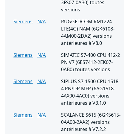
3FS07-0AB0) toutes
versions
Siemens
N/A
RUGGEDCOM RM1224
LTE(4G) NAM (6GK6108-
4AM00-2DA2) versions
antérieures à V8.0
Siemens
N/A
SIMATIC S7-400 CPU 412-2
PN V7 (6ES7412-2EK07-
0AB0) toutes versions
Siemens
N/A
SIPLUS S7-1500 CPU 1518-
4 PN/DP MFP (6AG1518-
4AX00-4AC0) versions
antérieures à V3.1.0
Siemens
N/A
SCALANCE S615 (6GK5615-
0AA00-2AA2) versions
antérieures à V7.2.2