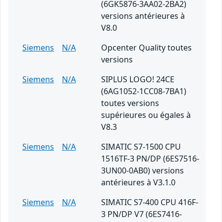
(6GK5876-3AA02-2BA2)
versions antérieures à
V8.0
Siemens
N/A
Opcenter Quality toutes
versions
Siemens
N/A
SIPLUS LOGO! 24CE
(6AG1052-1CC08-7BA1)
toutes versions
supérieures ou égales à
V8.3
Siemens
N/A
SIMATIC S7-1500 CPU
1516TF-3 PN/DP (6ES7516-
3UN00-0AB0) versions
antérieures à V3.1.0
Siemens
N/A
SIMATIC S7-400 CPU 416F-
3 PN/DP V7 (6ES7416-