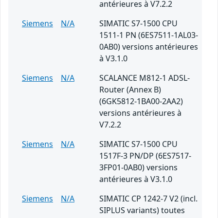
antérieures à V7.2.2
Siemens
N/A
SIMATIC S7-1500 CPU
1511-1 PN (6ES7511-1AL03-
0AB0) versions antérieures
à V3.1.0
Siemens
N/A
SCALANCE M812-1 ADSL-
Router (Annex B)
(6GK5812-1BA00-2AA2)
versions antérieures à
V7.2.2
Siemens
N/A
SIMATIC S7-1500 CPU
1517F-3 PN/DP (6ES7517-
3FP01-0AB0) versions
antérieures à V3.1.0
Siemens
N/A
SIMATIC CP 1242-7 V2 (incl.
SIPLUS variants) toutes