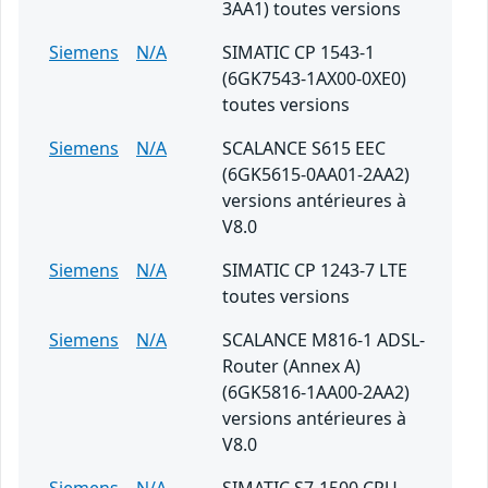
3AA1) toutes versions
Siemens
N/A
SIMATIC CP 1543-1
(6GK7543-1AX00-0XE0)
toutes versions
Siemens
N/A
SCALANCE S615 EEC
(6GK5615-0AA01-2AA2)
versions antérieures à
V8.0
Siemens
N/A
SIMATIC CP 1243-7 LTE
toutes versions
Siemens
N/A
SCALANCE M816-1 ADSL-
Router (Annex A)
(6GK5816-1AA00-2AA2)
versions antérieures à
V8.0