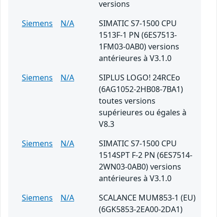
versions
Siemens
N/A
SIMATIC S7-1500 CPU
1513F-1 PN (6ES7513-
1FM03-0AB0) versions
antérieures à V3.1.0
Siemens
N/A
SIPLUS LOGO! 24RCEo
(6AG1052-2HB08-7BA1)
toutes versions
supérieures ou égales à
V8.3
Siemens
N/A
SIMATIC S7-1500 CPU
1514SPT F-2 PN (6ES7514-
2WN03-0AB0) versions
antérieures à V3.1.0
Siemens
N/A
SCALANCE MUM853-1 (EU)
(6GK5853-2EA00-2DA1)