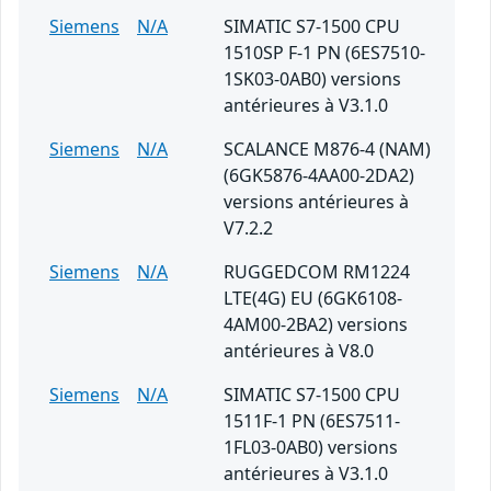
Siemens
N/A
SIMATIC S7-1500 CPU
1510SP F-1 PN (6ES7510-
1SK03-0AB0) versions
antérieures à V3.1.0
Siemens
N/A
SCALANCE M876-4 (NAM)
(6GK5876-4AA00-2DA2)
versions antérieures à
V7.2.2
Siemens
N/A
RUGGEDCOM RM1224
LTE(4G) EU (6GK6108-
4AM00-2BA2) versions
antérieures à V8.0
Siemens
N/A
SIMATIC S7-1500 CPU
1511F-1 PN (6ES7511-
1FL03-0AB0) versions
antérieures à V3.1.0