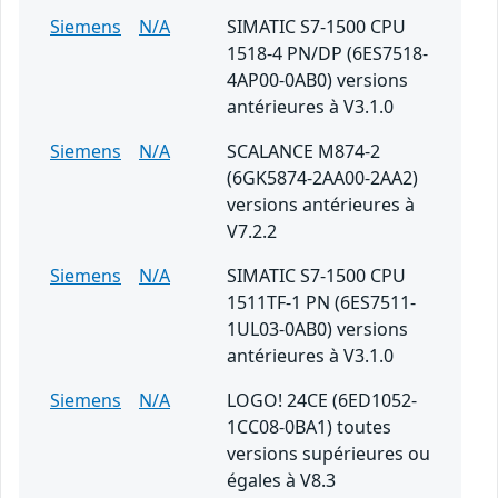
Siemens
N/A
SIMATIC S7-1500 CPU
1518-4 PN/DP (6ES7518-
4AP00-0AB0) versions
antérieures à V3.1.0
Siemens
N/A
SCALANCE M874-2
(6GK5874-2AA00-2AA2)
versions antérieures à
V7.2.2
Siemens
N/A
SIMATIC S7-1500 CPU
1511TF-1 PN (6ES7511-
1UL03-0AB0) versions
antérieures à V3.1.0
Siemens
N/A
LOGO! 24CE (6ED1052-
1CC08-0BA1) toutes
versions supérieures ou
égales à V8.3