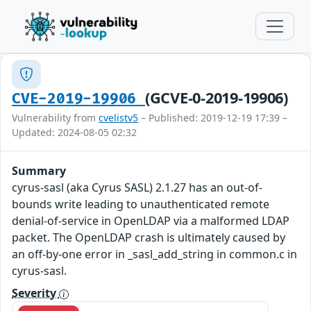
(GCVE-0-2019-19906)
CVE-2019-19906
Vulnerability from
cvelistv5
– Published: 2019-12-19 17:39 –
Updated: 2024-08-05 02:32
Summary
cyrus-sasl (aka Cyrus SASL) 2.1.27 has an out-of-
bounds write leading to unauthenticated remote
denial-of-service in OpenLDAP via a malformed LDAP
packet. The OpenLDAP crash is ultimately caused by
an off-by-one error in _sasl_add_string in common.c in
cyrus-sasl.
Severity