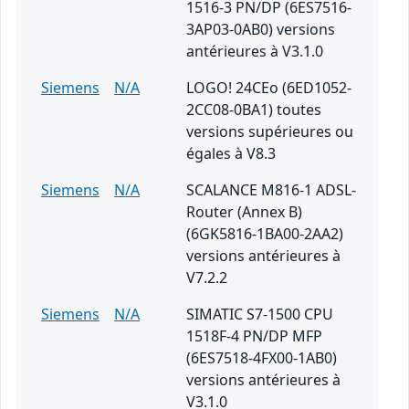
1516-3 PN/DP (6ES7516-
3AP03-0AB0) versions
antérieures à V3.1.0
Siemens
N/A
LOGO! 24CEo (6ED1052-
2CC08-0BA1) toutes
versions supérieures ou
égales à V8.3
Siemens
N/A
SCALANCE M816-1 ADSL-
Router (Annex B)
(6GK5816-1BA00-2AA2)
versions antérieures à
V7.2.2
Siemens
N/A
SIMATIC S7-1500 CPU
1518F-4 PN/DP MFP
(6ES7518-4FX00-1AB0)
versions antérieures à
V3.1.0