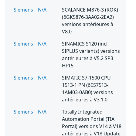
Siemens
N/A
SCALANCE M876-3 (ROK)
(6GK5876-3AA02-2EA2)
versions antérieures à
V8.0
Siemens
N/A
SINAMICS S120 (incl.
SIPLUS variants) versions
antérieures à V5.2 SP3
HF15
Siemens
N/A
SIMATIC S7-1500 CPU
1513-1 PN (6ES7513-
1AM03-0AB0) versions
antérieures à V3.1.0
Siemens
N/A
Totally Integrated
Automation Portal (TIA
Portal) versions V14 à V18
antérieures à V18 Update