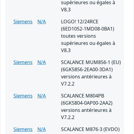
supérieures ou égales à
V8.3
Siemens
N/A
LOGO! 12/24RCE
(6ED1052-1MD08-0BA1)
toutes versions
supérieures ou égales à
V8.3
Siemens
N/A
SCALANCE MUM856-1 (EU)
(6GK5856-2EA00-3DA1)
versions antérieures à
V7.2.2
Siemens
N/A
SCALANCE M804PB
(6GK5804-0AP00-2AA2)
versions antérieures à
V7.2.2
Siemens
N/A
SCALANCE M876-3 (EVDO)