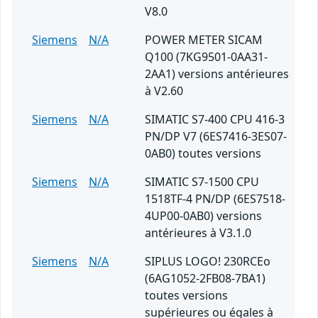
V8.0
Siemens
N/A
POWER METER SICAM
Q100 (7KG9501-0AA31-
2AA1) versions antérieures
à V2.60
Siemens
N/A
SIMATIC S7-400 CPU 416-3
PN/DP V7 (6ES7416-3ES07-
0AB0) toutes versions
Siemens
N/A
SIMATIC S7-1500 CPU
1518TF-4 PN/DP (6ES7518-
4UP00-0AB0) versions
antérieures à V3.1.0
Siemens
N/A
SIPLUS LOGO! 230RCEo
(6AG1052-2FB08-7BA1)
toutes versions
supérieures ou égales à