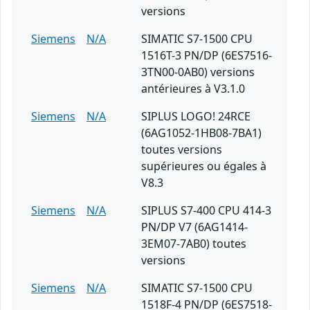
versions
Siemens
N/A
SIMATIC S7-1500 CPU
1516T-3 PN/DP (6ES7516-
3TN00-0AB0) versions
antérieures à V3.1.0
Siemens
N/A
SIPLUS LOGO! 24RCE
(6AG1052-1HB08-7BA1)
toutes versions
supérieures ou égales à
V8.3
Siemens
N/A
SIPLUS S7-400 CPU 414-3
PN/DP V7 (6AG1414-
3EM07-7AB0) toutes
versions
Siemens
N/A
SIMATIC S7-1500 CPU
1518F-4 PN/DP (6ES7518-