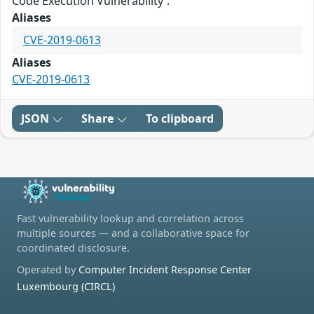
Code Execution Vulnerability'.
Aliases
CVE-2019-0613
Aliases
CVE-2019-0613
JSON
Share
To clipboard
Fast vulnerability lookup and correlation across
multiple sources — and a collaborative space for
coordinated disclosure.
Operated by
Computer Incident Response Center
Luxembourg (CIRCL)