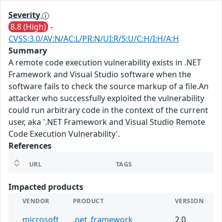
Severity
8.8 (High)
-
CVSS:3.0/AV:N/AC:L/PR:N/UI:R/S:U/C:H/I:H/A:H
Summary
A remote code execution vulnerability exists in .NET
Framework and Visual Studio software when the
software fails to check the source markup of a file.An
attacker who successfully exploited the vulnerability
could run arbitrary code in the context of the current
user, aka '.NET Framework and Visual Studio Remote
Code Execution Vulnerability'.
References
URL
TAGS
Impacted products
VENDOR
PRODUCT
VERSION
microsoft
.net_framework
2.0