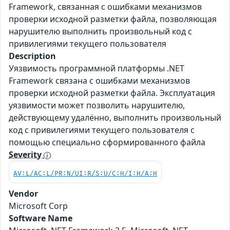
Framework, связанная с ошибками механизмов
проверки исходной разметки файла, позволяющая
нарушителю выполнить произвольный код с
привилегиями текущего пользователя
Description
Уязвимость программной платформы .NET
Framework связана с ошибками механизмов
проверки исходной разметки файла. Эксплуатация
уязвимости может позволить нарушителю,
действующему удалённо, выполнить произвольный
код с привилегиями текущего пользователя с
помощью специально сформированного файла
Severity
AV:L/AC:L/PR:N/UI:R/S:U/C:H/I:H/A:H
Vendor
Microsoft Corp
Software Name