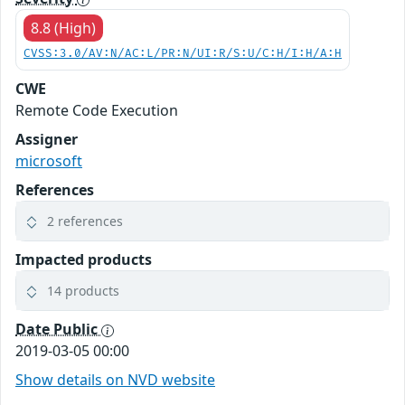
8.8 (High)
CVSS:3.0/AV:N/AC:L/PR:N/UI:R/S:U/C:H/I:H/A:H
CWE
Remote Code Execution
Assigner
microsoft
References
2 references
Impacted products
14 products
Date Public
2019-03-05 00:00
Show details on NVD website