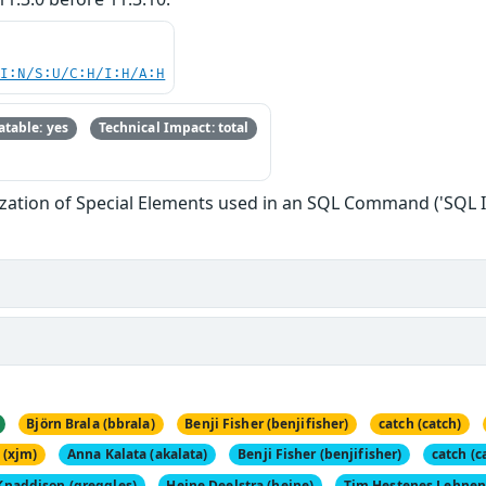
UI:N/S:U/C:H/I:H/A:H
table: yes
Technical Impact: total
zation of Special Elements used in an SQL Command ('SQL I
Björn Brala (bbrala)
Benji Fisher (benjifisher)
catch (catch)
 (xjm)
Anna Kalata (akalata)
Benji Fisher (benjifisher)
catch (c
Knaddison (greggles)
Heine Deelstra (heine)
Tim Hestenes Lehnen 