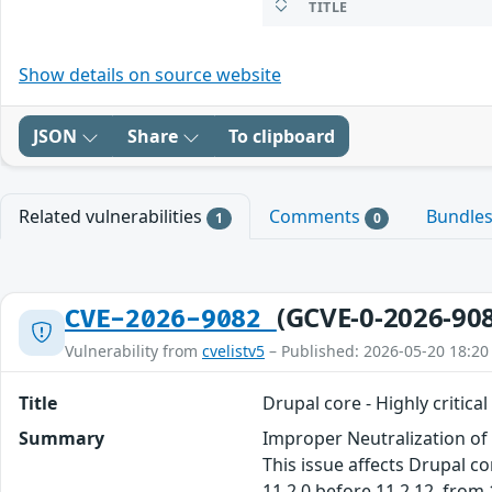
TITLE
Show details on source website
JSON
Share
To clipboard
Related vulnerabilities
Comments
Bundle
1
0
(GCVE-0-2026-90
CVE-2026-9082
Vulnerability from
cvelistv5
– Published: 2026-05-20 18:20
Title
Drupal core - Highly critica
Summary
Improper Neutralization of 
This issue affects Drupal co
11.2.0 before 11.2.12, from 