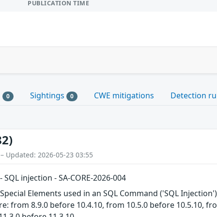
PUBLICATION TIME
s
Sightings
CWE mitigations
Detection ru
0
0
82)
 – Updated: 2026-05-23 03:55
l - SQL injection - SA-CORE-2026-004
Special Elements used in an SQL Command ('SQL Injection') v
re: from 8.9.0 before 10.4.10, from 10.5.0 before 10.5.10, fr
11.3.0 before 11.3.10.