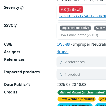
Severity
9.8 (Critical)
CVSS:3.1/AV:N/AC:L/PR:N/
SSVC
Exploitation: active
Automa
CISA Coordinator (v2.0.3)
CWE
CWE-89
- Improper Neutrali
Assigner
drupal
References
2 references
Impacted products
1 product
Date Public
2026-05-20 18:08
Credits
Michael Maturi (michaelmaturi)
Drew Webber (mcdruid)
Jess
Neil Drumm (drumm)
Greg 