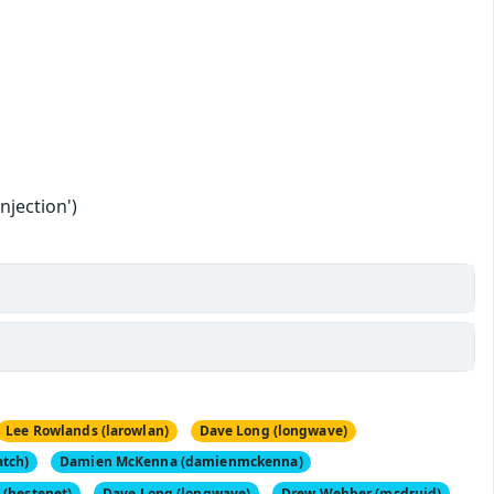
njection')
Lee Rowlands (larowlan)
Dave Long (longwave)
atch)
Damien McKenna (damienmckenna)
(hestenet)
Dave Long (longwave)
Drew Webber (mcdruid)