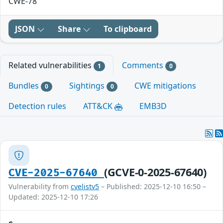
CWE-78
JSON
Share
To clipboard
Related vulnerabilities
Comments
1
0
Bundles
Sightings
CWE mitigations
0
0
Detection rules
ATT&CK
EMB3D
(GCVE-0-2025-67640)
CVE-2025-67640
Vulnerability from
cvelistv5
– Published: 2025-12-10 16:50 –
Updated: 2025-12-10 17:26