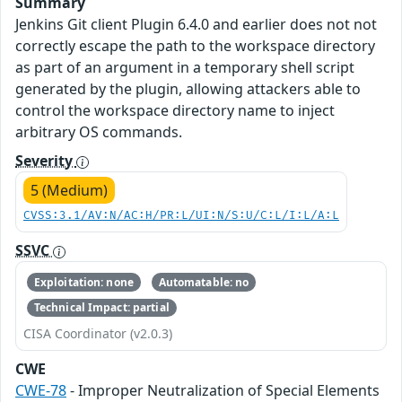
Summary
Jenkins Git client Plugin 6.4.0 and earlier does not not
correctly escape the path to the workspace directory
as part of an argument in a temporary shell script
generated by the plugin, allowing attackers able to
control the workspace directory name to inject
arbitrary OS commands.
Severity
5 (Medium)
CVSS:3.1/AV:N/AC:H/PR:L/UI:N/S:U/C:L/I:L/A:L
SSVC
Exploitation: none
Automatable: no
Technical Impact: partial
CISA Coordinator (v2.0.3)
CWE
CWE-78
- Improper Neutralization of Special Elements