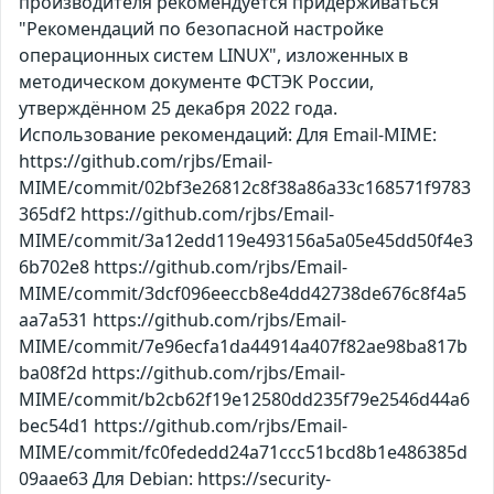
производителя рекомендуется придерживаться
"Рекомендаций по безопасной настройке
операционных систем LINUX", изложенных в
методическом документе ФСТЭК России,
утверждённом 25 декабря 2022 года.
Использование рекомендаций: Для Email-MIME:
https://github.com/rjbs/Email-
MIME/commit/02bf3e26812c8f38a86a33c168571f9783
365df2 https://github.com/rjbs/Email-
MIME/commit/3a12edd119e493156a5a05e45dd50f4e3
6b702e8 https://github.com/rjbs/Email-
MIME/commit/3dcf096eeccb8e4dd42738de676c8f4a5
aa7a531 https://github.com/rjbs/Email-
MIME/commit/7e96ecfa1da44914a407f82ae98ba817b
ba08f2d https://github.com/rjbs/Email-
MIME/commit/b2cb62f19e12580dd235f79e2546d44a6
bec54d1 https://github.com/rjbs/Email-
MIME/commit/fc0fededd24a71ccc51bcd8b1e486385d
09aae63 Для Debian: https://security-