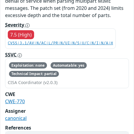
denial of service when parsing multipart MIME
messages. The patch set (from 2020 and 2024) limits
excessive depth and the total number of parts.
Severity
7.5 (High)
CVSS:3.1/AV:N/AC:L/PR:N/UI:N/S:U/C:N/I:N/A:H
SSVC
Exploitation: none
Automatable: yes
Technical Impact: partial
CISA Coordinator (v2.0.3)
CWE
CWE-770
Assigner
canonical
References