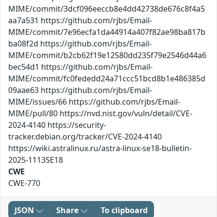
MIME/commit/3dcf096eeccb8e4dd42738de676c8f4a5
aa7a531 https://github.com/rjbs/Email-
MIME/commit/7e96ecfa1da44914a407f82ae98ba817b
ba08f2d https://github.com/rjbs/Email-
MIME/commit/b2cb62f19e12580dd235f79e2546d44a6
bec54d1 https://github.com/rjbs/Email-
MIME/commit/fc0fededd24a71ccc51bcd8b1e486385d
09aae63 https://github.com/rjbs/Email-
MIME/issues/66 https://github.com/rjbs/Email-
MIME/pull/80 https://nvd.nist.gov/vuln/detail/CVE-
2024-4140 https://security-
tracker.debian.org/tracker/CVE-2024-4140
https://wiki.astralinux.ru/astra-linux-se18-bulletin-
2025-1113SE18
CWE
CWE-770
JSON
Share
To clipboard