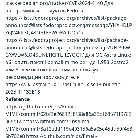
tracker.debian.org/tracker/CVE-2024-4140 Для
программных продуктов Fedora:
https://lists.fedoraproject.org/archives/list/package-
announce@lists.fedoraproject.org/message/YHXHDLP
Z6JV4KK3Q43O6TE3WOBAIUQRC/
https://lists.fedoraproject.org/archives/list/package-
announce@lists.fedoraproject.org/message/UFD5BW
GYAVLW6IO4SUNLTJCFFLHZYQGT/ Для ОС Astra Linux:
обновить пакет libemail-mime-perl до 1.953-2astra2
или более высокой версии, используя
рекомендации производителя:
https://wiki.astralinux.ru/astra-linux-se18-bulletin-
2025-1113SE18
Reference
https://github.com/rjbs/Email-
MIME/commit/02bf3e26812c8f38a86a33c168571f9783
365df2 https://github.com/rjbs/Email-
MIME/commit/3a12edd119e493156a5a05e45dd50f4e3
6b702e8 https://github.com/rjbs/Email-