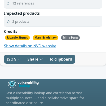
12 references
Impacted products
2 products
Credits
Ricardo Signes
Marc Bradshaw
Miha Purg
Show details on NVD website
JSON
Share
To clipboard
Fast vulnerability lookup and correlation across
multiple sources — and a collaborative space for
coordinated disclosure.