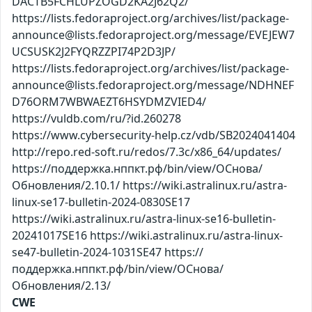
DACTB5FCHLUPZOGD2KA2J62Q2/
https://lists.fedoraproject.org/archives/list/package-
announce@lists.fedoraproject.org/message/EVEJEW7
UCSUSK2J2FYQRZZPI74P2D3JP/
https://lists.fedoraproject.org/archives/list/package-
announce@lists.fedoraproject.org/message/NDHNEF
D76ORM7WBWAEZT6HSYDMZVIED4/
https://vuldb.com/ru/?id.260278
https://www.cybersecurity-help.cz/vdb/SB2024041404
http://repo.red-soft.ru/redos/7.3c/x86_64/updates/
https://поддержка.нппкт.рф/bin/view/ОСнова/
Обновления/2.10.1/ https://wiki.astralinux.ru/astra-
linux-se17-bulletin-2024-0830SE17
https://wiki.astralinux.ru/astra-linux-se16-bulletin-
20241017SE16 https://wiki.astralinux.ru/astra-linux-
se47-bulletin-2024-1031SE47 https://
поддержка.нппкт.рф/bin/view/ОСнова/
Обновления/2.13/
CWE