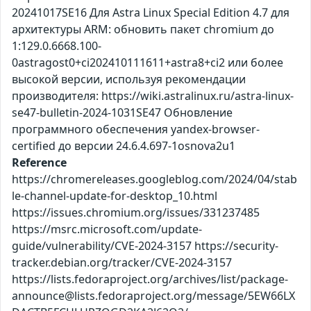
20241017SE16 Для Astra Linux Special Edition 4.7 для
архитектуры ARM: обновить пакет chromium до
1:129.0.6668.100-
0astragost0+ci202410111611+astra8+ci2 или более
высокой версии, используя рекомендации
производителя: https://wiki.astralinux.ru/astra-linux-
se47-bulletin-2024-1031SE47 Обновление
программного обеспечения yandex-browser-
certified до версии 24.6.4.697-1osnova2u1
Reference
https://chromereleases.googleblog.com/2024/04/stab
le-channel-update-for-desktop_10.html
https://issues.chromium.org/issues/331237485
https://msrc.microsoft.com/update-
guide/vulnerability/CVE-2024-3157 https://security-
tracker.debian.org/tracker/CVE-2024-3157
https://lists.fedoraproject.org/archives/list/package-
announce@lists.fedoraproject.org/message/5EW66LX