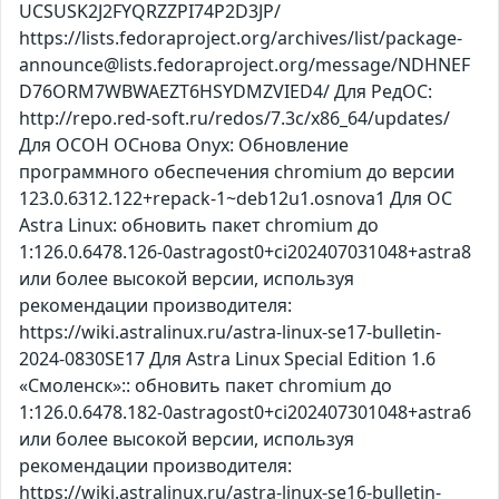
UCSUSK2J2FYQRZZPI74P2D3JP/
https://lists.fedoraproject.org/archives/list/package-
announce@lists.fedoraproject.org/message/NDHNEF
D76ORM7WBWAEZT6HSYDMZVIED4/ Для РедОС:
http://repo.red-soft.ru/redos/7.3c/x86_64/updates/
Для ОСОН ОСнова Оnyx: Обновление
программного обеспечения chromium до версии
123.0.6312.122+repack-1~deb12u1.osnova1 Для ОС
Astra Linux: обновить пакет chromium до
1:126.0.6478.126-0astragost0+ci202407031048+astra8
или более высокой версии, используя
рекомендации производителя:
https://wiki.astralinux.ru/astra-linux-se17-bulletin-
2024-0830SE17 Для Astra Linux Special Edition 1.6
«Смоленск»:: обновить пакет chromium до
1:126.0.6478.182-0astragost0+ci202407301048+astra6
или более высокой версии, используя
рекомендации производителя:
https://wiki.astralinux.ru/astra-linux-se16-bulletin-