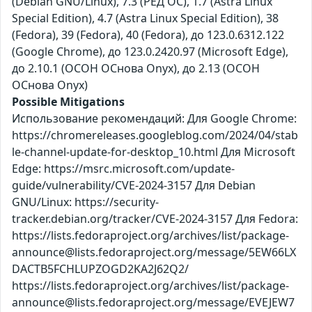
(Debian GNU/Linux), 7.3 (РЕД ОС), 1.7 (Astra Linux
Special Edition), 4.7 (Astra Linux Special Edition), 38
(Fedora), 39 (Fedora), 40 (Fedora), до 123.0.6312.122
(Google Chrome), до 123.0.2420.97 (Microsoft Edge),
до 2.10.1 (ОСОН ОСнова Оnyx), до 2.13 (ОСОН
ОСнова Оnyx)
Possible Mitigations
Использование рекомендаций: Для Google Chrome:
https://chromereleases.googleblog.com/2024/04/stab
le-channel-update-for-desktop_10.html Для Microsoft
Edge: https://msrc.microsoft.com/update-
guide/vulnerability/CVE-2024-3157 Для Debian
GNU/Linux: https://security-
tracker.debian.org/tracker/CVE-2024-3157 Для Fedora:
https://lists.fedoraproject.org/archives/list/package-
announce@lists.fedoraproject.org/message/5EW66LX
DACTB5FCHLUPZOGD2KA2J62Q2/
https://lists.fedoraproject.org/archives/list/package-
announce@lists.fedoraproject.org/message/EVEJEW7