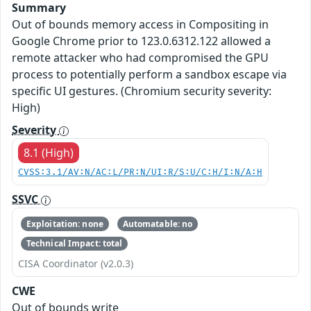
Summary
Out of bounds memory access in Compositing in
Google Chrome prior to 123.0.6312.122 allowed a
remote attacker who had compromised the GPU
process to potentially perform a sandbox escape via
specific UI gestures. (Chromium security severity:
High)
Severity
8.1 (High)
CVSS:3.1/AV:N/AC:L/PR:N/UI:R/S:U/C:H/I:N/A:H
SSVC
Exploitation: none
Automatable: no
Technical Impact: total
CISA Coordinator (v2.0.3)
CWE
Out of bounds write