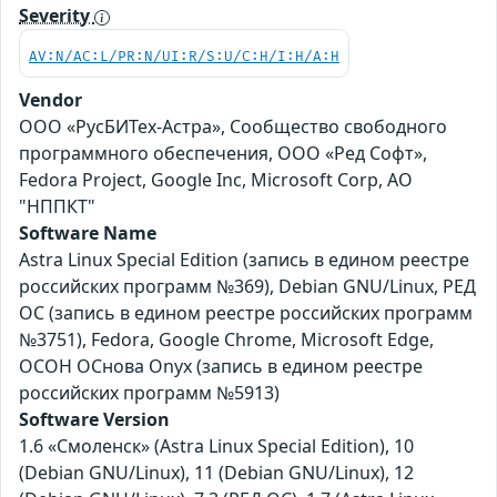
Severity
AV:N/AC:L/PR:N/UI:R/S:U/C:H/I:H/A:H
Vendor
ООО «РусБИТех-Астра», Сообщество свободного
программного обеспечения, ООО «Ред Софт»,
Fedora Project, Google Inc, Microsoft Corp, АО
"НППКТ"
Software Name
Astra Linux Special Edition (запись в едином реестре
российских программ №369), Debian GNU/Linux, РЕД
ОС (запись в едином реестре российских программ
№3751), Fedora, Google Chrome, Microsoft Edge,
ОСОН ОСнова Оnyx (запись в едином реестре
российских программ №5913)
Software Version
1.6 «Смоленск» (Astra Linux Special Edition), 10
(Debian GNU/Linux), 11 (Debian GNU/Linux), 12