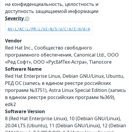
на конфиденциальность, целостность и
доступность защищаемой информации
Severity
AV:L/AC:L/PR:L/UI:N/S:U/C:H/I:H/A:H
Vendor
Red Hat Inc., Сообщество свободного
программного обеспечения, Canonical Ltd., ООО
«Ред Софт», ООО «РусБИТех-Астра», Tianocore
Software Name
Red Hat Enterprise Linux, Debian GNU/Linux, Ubuntu,
РЕД ОС (запись в едином реестре российских
программ №3751), Astra Linux Special Edition (запись
в едином реестре российских программ №369),
edk2
Software Version
8 (Red Hat Enterprise Linux), 10 (Debian GNU/Linux),
20.04 LTS (Ubuntu), 11 (Debian GNU/Linux), 12 (Debian