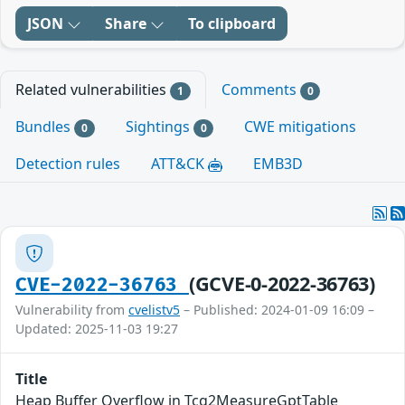
JSON
Share
To clipboard
Related vulnerabilities
Comments
1
0
Bundles
Sightings
CWE mitigations
0
0
Detection rules
ATT&CK
EMB3D
(GCVE-0-2022-36763)
CVE-2022-36763
Vulnerability from
cvelistv5
– Published: 2024-01-09 16:09 –
Updated: 2025-11-03 19:27
Title
Heap Buffer Overflow in Tcg2MeasureGptTable