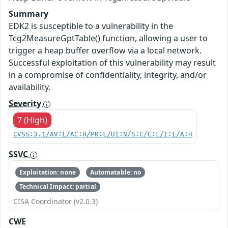
Summary
EDK2 is susceptible to a vulnerability in the
Tcg2MeasureGptTable() function, allowing a user to
trigger a heap buffer overflow via a local network.
Successful exploitation of this vulnerability may result
in a compromise of confidentiality, integrity, and/or
availability.
Severity
7 (High)
CVSS:3.1/AV:L/AC:H/PR:L/UI:N/S:C/C:L/I:L/A:H
SSVC
Exploitation: none
Automatable: no
Technical Impact: partial
CISA Coordinator (v2.0.3)
CWE